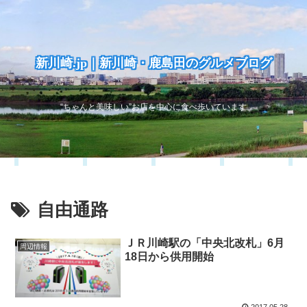
新川崎.jp｜新川崎・鹿島田のグルメブログ
“ちゃんと美味しい”お店を中心に食べ歩いています
自由通路
ＪＲ川崎駅の「中央北改札」6月
周辺情報
18日から供用開始