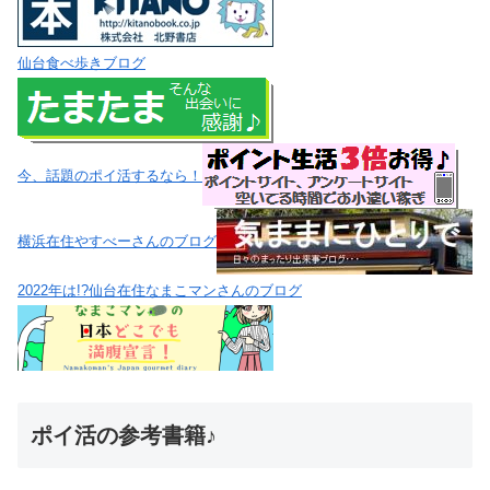
仙台食べ歩きブログ
今、話題のポイ活するなら！
横浜在住やすべーさんのブログ
2022年は!?仙台在住なまこマンさんのブログ
ポイ活の参考書籍♪