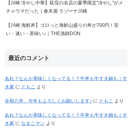
【川崎 冷やし中華】荻窪の名店の夏季限定”冷やし”がメ
チャウマだった｜春木屋 ラゾーナ川崎
【川崎 海鮮丼】ゴロっと海鮮山盛りの丼が700円！安
い・速い・美味い♪｜THE漁師DON
最近のコメント
あれ？なんか美味しくなってる！？牛丼も牛すき鍋も｜す
き家
に
ともこ
より
令和八年、今年もよろしくお願いします♪
に
ともこ
より
あれ？なんか美味しくなってる！？牛丼も牛すき鍋も｜す
き家
に
なまこマン
より