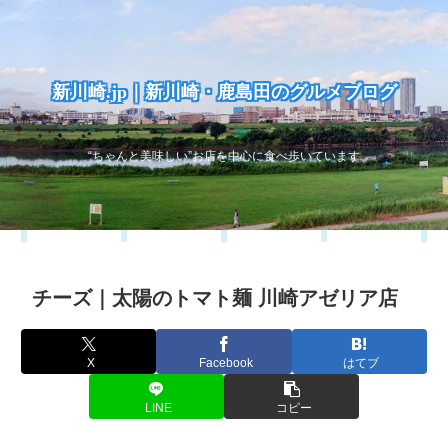
新川崎.jp｜新川崎・鹿島田のグルメブログ
“ちゃんと美味しい”お店を中心に食べ歩いています
チーズ｜太陽のトマト麺 川崎アゼリア店
X
Facebook
はてブ
LINE
コピー