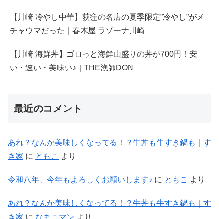
【川崎 冷やし中華】荻窪の名店の夏季限定”冷やし”がメ
チャウマだった｜春木屋 ラゾーナ川崎
【川崎 海鮮丼】ゴロっと海鮮山盛りの丼が700円！安
い・速い・美味い♪｜THE漁師DON
最近のコメント
あれ？なんか美味しくなってる！？牛丼も牛すき鍋も｜す
き家
に
ともこ
より
令和八年、今年もよろしくお願いします♪
に
ともこ
より
あれ？なんか美味しくなってる！？牛丼も牛すき鍋も｜す
き家
に
なまこマン
より