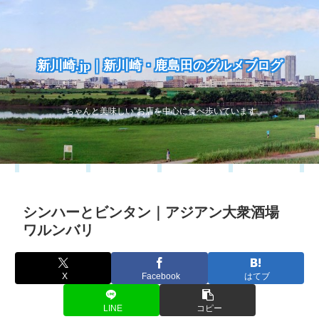
新川崎.jp｜新川崎・鹿島田のグルメブログ
“ちゃんと美味しい”お店を中心に食べ歩いています
シンハーとビンタン｜アジアン大衆酒場
ワルンバリ
X
Facebook
はてブ
LINE
コピー