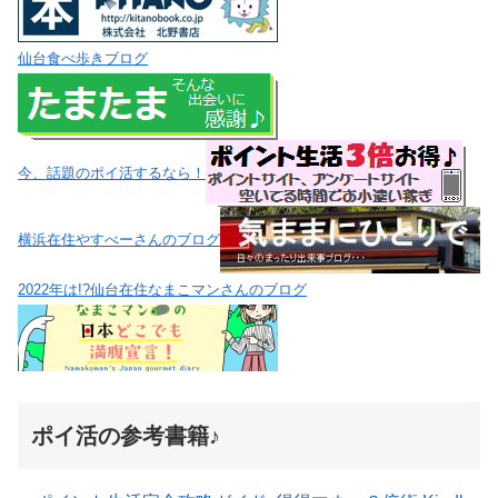
仙台食べ歩きブログ
今、話題のポイ活するなら！
横浜在住やすべーさんのブログ
2022年は!?仙台在住なまこマンさんのブログ
ポイ活の参考書籍♪