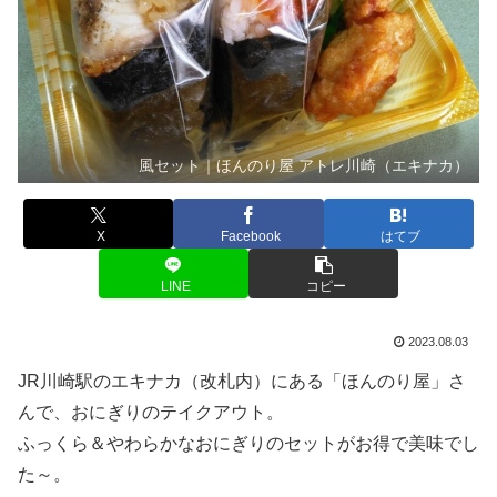
風セット｜ほんのり屋 アトレ川崎（エキナカ）
X
Facebook
はてブ
LINE
コピー
2023.08.03
JR川崎駅のエキナカ（改札内）にある「ほんのり屋」さ
んで、おにぎりのテイクアウト。
ふっくら＆やわらかなおにぎりのセットがお得で美味でし
た～。