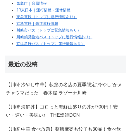
気象庁｜台風情報
JR東日本｜運行情報・運休情報
東急電鉄（トップに運行情報あり）
京急電鉄｜鉄道運行情報
川崎市バス（トップに緊急情報あり）
川崎鶴見臨港バス（トップに運行情報あり）
京浜急行バス（トップに運行情報あり）
最近の投稿
【川崎 冷やし中華】荻窪の名店の夏季限定”冷やし”がメ
チャウマだった｜春木屋 ラゾーナ川崎
【川崎 海鮮丼】ゴロっと海鮮山盛りの丼が700円！安
い・速い・美味い♪｜THE漁師DON
【川崎 中華 食べ放題】薬膳麻婆も餃子も30品！食べ飲