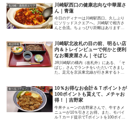
外食でもしよー！って話になりまして。
川崎駅西口の健康志向な中華屋さ
新川崎・鹿島田エリア
休みだからこそ行けるのが地...
ん｜青蓮
今日のディナーは川崎駅西口。久しぶり
にソリッドスクエアへ。川崎駅で相方さ
んと合流。ちょっぴり距離はあります
が、歩けますよね、JRの川崎駅なら北口
から徒歩5分くらい。京急川崎駅からも、
西口に出て直進、そのままJR線のアンダ
川崎駅北改札の目の前、明るい店
周辺情報
ーパスをくぐれば、徒...
内＆トレインビューで何かと便利
なお蕎麦屋さん｜そばじ
JR川崎駅の構内（改札外）にある、「そ
ばじ」さんでランチをいただいてきまし
た。足元を京浜東北線が行き来するトレ
インビューのお食事処、なんか気分良い
です。せいろそばとミニカツ丼のセット
はコスパ高かったですよ。北改札の目の
10％お得なお会計＆Ｔポイントが
食べる（グルメ）
前仙台と川崎を行き来す...
100ポイントも貰えて、メチャお
得！｜吉野家
牛丼チェーンの吉野家さんで、牛すきメ
ニューが10％引きとお得。また、モバイ
ルＴカード提示でTポイントを100ポイン
トもいただけるということで、さらにお
得♪10周年で10％オフ『うまい、やすい、
はやい』、牛丼の吉野家さん、よく利用