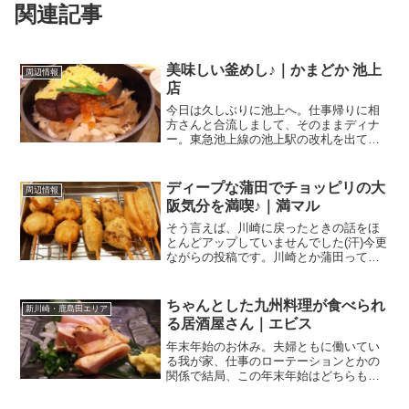
関連記事
美味しい釜めし♪｜かまどか 池上
周辺情報
店
今日は久しぶりに池上へ。仕事帰りに相
方さんと合流しまして、そのままディナ
ー。東急池上線の池上駅の改札を出て左
へ、目の前にある細い道を左に入って
30mほどすすんだところにあるの
が．．．かまどか 池上店 さん1Fにナボ
ディープな蒲田でチョッピリの大
周辺情報
ナの亀屋万年堂さんの入って...
阪気分を満喫♪｜満マル
そう言えば、川崎に戻ったときの話をほ
とんどアップしていませんでした(汗)今更
ながらの投稿です。川崎とか蒲田って、
ディープよね主人と二人、買い物で蒲田
まで。せっかくなので、夕食は蒲田でと
ることに。蒲田の街も川崎同様！？ディ
ちゃんとした九州料理が食べられ
新川崎・鹿島田エリア
ープですよね～。普通...
る居酒屋さん｜エビス
年末年始のお休み。夫婦ともに働いてい
る我が家、仕事のローテーションとかの
関係で結局、この年末年始はどちらも実
家にも行けずじまいで、川崎でお留守
番。とは言え、せっかくのお休みだから