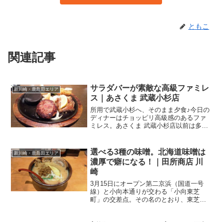
ともこ
関連記事
サラダバーが素敵な高級ファミレ
新川崎・鹿島田エリア
ス｜あさくま 武蔵小杉店
所用で武蔵小杉へ、そのまま夕食♪今日の
ディナーはチョッピリ高級感のあるファ
ミレス。あさくま 武蔵小杉店以前は多摩
川店っていう名称でしたが、今年の1月か
ら武蔵小杉店と名称が変更になりまし
た。（そりゃそうですよね、多摩川って
選べる3種の味噌。北海道味噌は
新川崎・鹿島田エリア
いうより武蔵小杉って...
濃厚で癖になる！｜田所商店 川
崎
3月15日にオープン第二京浜（国道一号
線）と小向本通りが交わる「小向東芝
町」の交差点。その名のとおり、東芝小
向事業所がある交差点です。この交差点
の角っちょ、しばらくの間、ずっと駐車