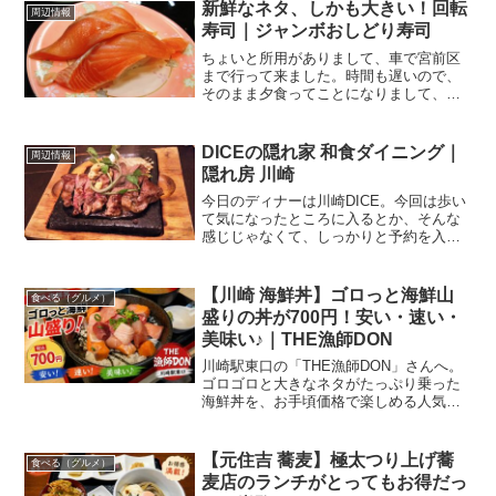
場だった場所でなにやら工事が始まった
新鮮なネタ、しかも大きい！回転
周辺情報
と思ったら、徐々に姿を現...
寿司｜ジャンボおしどり寿司
ちょいと所用がありまして、車で宮前区
まで行って来ました。時間も遅いので、
そのまま夕食ってことになりまして、検
索♪おっと、回転寿司のお店をはっけー
ん！ということで、向かった先は．．．
ジャンボおしどり寿司 川崎宮前店 さん関
DICEの隠れ家 和食ダイニング｜
周辺情報
連ランキング：回転寿...
隠れ房 川崎
今日のディナーは川崎DICE。今回は歩い
て気になったところに入るとか、そんな
感じじゃなくて、しっかりと予約を入れ
てみました。なんか、それなりに構えて
入る感じのところにも行ってみよう、な
んて流れになりまして。川崎ダイスの
【川崎 海鮮丼】ゴロっと海鮮山
食べる（グルメ）
7F、映画館の受付があ...
盛りの丼が700円！安い・速い・
美味い♪｜THE漁師DON
川崎駅東口の「THE漁師DON」さんへ。
ゴロゴロと大きなネタがたっぷり乗った
海鮮丼を、お手頃価格で楽しめる人気の
お店です。暑い日は海鮮丼で決まり！梅
雨も明けて、暑い日が続きますね。こう
暑いと、冷たくてさっぱりしたものが食
【元住吉 蕎麦】極太つり上げ蕎
食べる（グルメ）
べたくなりませんか？...
麦店のランチがとってもお得だっ