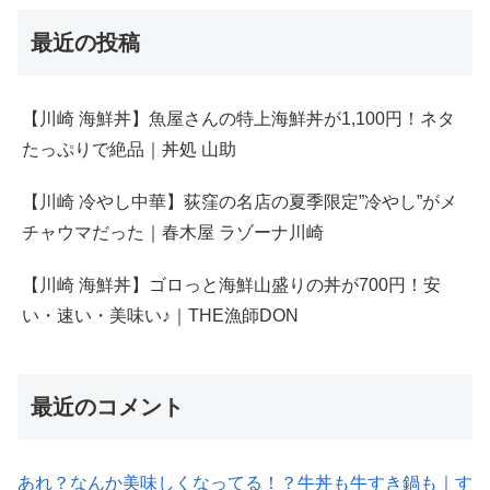
最近の投稿
【川崎 海鮮丼】魚屋さんの特上海鮮丼が1,100円！ネタ
たっぷりで絶品｜丼処 山助
【川崎 冷やし中華】荻窪の名店の夏季限定”冷やし”がメ
チャウマだった｜春木屋 ラゾーナ川崎
【川崎 海鮮丼】ゴロっと海鮮山盛りの丼が700円！安
い・速い・美味い♪｜THE漁師DON
最近のコメント
あれ？なんか美味しくなってる！？牛丼も牛すき鍋も｜す