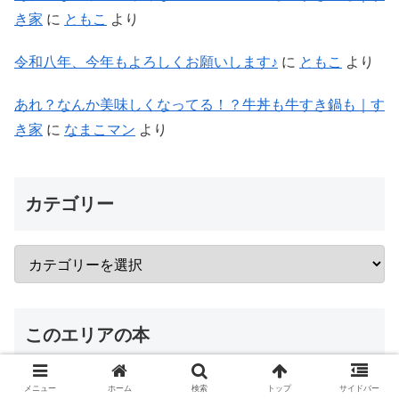
き家
に
ともこ
より
令和八年、今年もよろしくお願いします♪
に
ともこ
より
あれ？なんか美味しくなってる！？牛丼も牛すき鍋も｜す
き家
に
なまこマン
より
カテゴリー
このエリアの本
メニュー
ホーム
検索
トップ
サイドバー