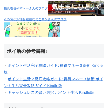
横浜在住やすべーさんのブログ
2022年は!?仙台在住なまこマンさんのブログ
ポイ活の参考書籍♪
・
ポイント生活完全攻略ガイド: 得得マネー３倍術 Kindle
版
・
ポイント生活２徹底攻略ガイド: 得得マネー３倍術 ポイ
ント生活完全攻略ガイド Kindle版
・
キャッシュレスの賢い選択 ポイント生活 Kindle版