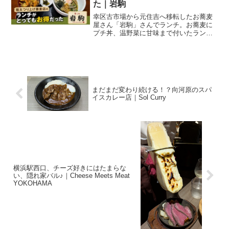
た｜岩駒
幸区古市場から元住吉へ移転したお蕎麦
屋さん「岩駒」さんでランチ。お蕎麦に
プチ丼、温野菜に甘味まで付いたランチ
セットは、お得感たっぷりでした。古市
場にあった思い出のお蕎麦屋さん所用で
朝から元住吉へ。気づけばちょうどラン
チタイムです。さて、お昼...
まだまだ変わり続ける！？向河原のスパ
イスカレー店｜Sol Curry
横浜駅西口、チーズ好きにはたまらな
い、隠れ家バル♪｜Cheese Meets Meat
YOKOHAMA