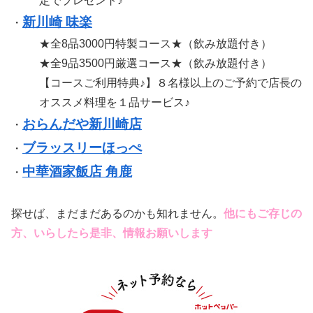
定でプレゼント♪
新川崎 味楽
・
★全8品3000円特製コース★（飲み放題付き）
★全9品3500円厳選コース★（飲み放題付き）
【コースご利用特典♪】８名様以上のご予約で店長の
オススメ料理を１品サービス♪
おらんだや新川崎店
・
ブラッスリーほっぺ
・
中華酒家飯店 角鹿
・
探せば、まだまだあるのかも知れません。
他にもご存じの
方、いらしたら是非、情報お願いします