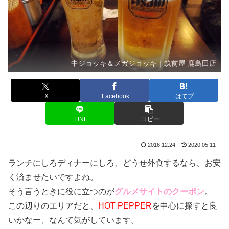
中ジョッキ＆メガジョッキ｜筑前屋 鹿島田店
X
Facebook
はてブ
LINE
コピー
2016.12.24
2020.05.11
ランチにしろディナーにしろ、どうせ外食するなら、お安
く済ませたいですよね。
そう言うときに役に立つのが
グルメサイトのクーポン
。
この辺りのエリアだと、
HOT PEPPER
を中心に探すと良
いかなー、なんて気がしています。