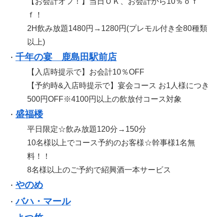
【お会計オフ！】当日ＯＫ、お会計から10％ｏｆ
ｆ！
2H飲み放題1480円→1280円(プレモル付き全80種類
以上)
千年の宴 鹿島田駅前店
・
【入店時提示で】お会計10％OFF
【予約時&入店時提示で】宴会コース お1人様につき
500円OFF※4100円以上の飲放付コース対象
盛福楼
・
平日限定☆飲み放題120分→150分
10名様以上でコース予約のお客様☆幹事様1名無
料！！
8名様以上のご予約で紹興酒一本サービス
やのめ
・
バハ・マール
・