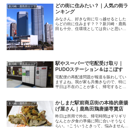
看板！そのお店は．．．亀屋万年堂 新丸
どの街に住みたい？｜人気の街ラ
新川崎・鹿島田エリア
子店 さん新丸子駅から徒...
ンキング
みなさん、好きな街に引っ越せるとした
らどの街に住みます？？？新川崎・鹿島
田も十分、住環境としては良いと思いま
すが、新川崎スクエアより大きめのショ
ッピングモールがあると良いなとか、も
う少し住環境の充実って言うんですか
ね、いろんな外食できるお店...
駅やスーパーで宅配受け取り｜
新川崎・鹿島田エリア
PUDOステーション＆はこぽす
宅配便の再配達問題が報道を賑わしてい
ますよね。我が家も共働きなので、特に
平日は不在のことが多く、帰宅すると郵
便受けに不在票が入っていたなんてこ
と、多々あります。そんなときに役に立
つのが宅配便の受け取りロッカー。今年
かしまだ駅前商店街の本格的唐揚
新川崎・鹿島田エリア
の春に新川崎駅の改札口を出...
げ屋さん｜鹿島田鶏唐揚専賣店
昨日は所用で外出。帰宅時間はギリギリ
なんとか夕食の準備に間に合いそうなく
らい。↑こういうときって、悩みません？
冷蔵庫の残り物で済まそうかとか、この
際、外食にしてしまおうかとか．．．い