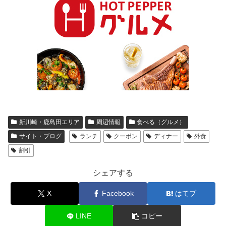
新川崎・鹿島田エリア
周辺情報
食べる（グルメ）
サイト・ブログ
ランチ
クーポン
ディナー
外食
割引
シェアする
X
Facebook
はてブ
LINE
コピー