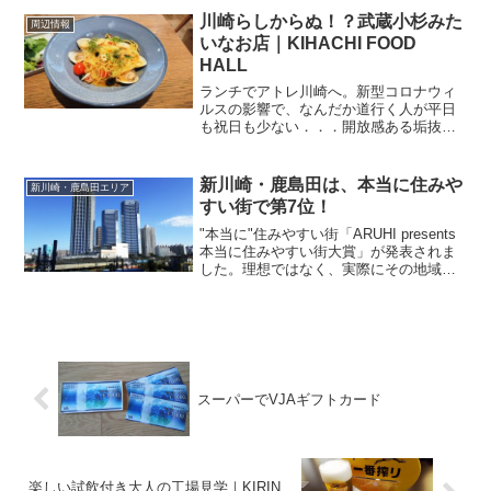
ろいろ考えながら鹿島田の駅前商店街を
川崎らしからぬ！？武蔵小杉みた
周辺情報
歩いていて、ふと目に...
いなお店｜KIHACHI FOOD
HALL
ランチでアトレ川崎へ。新型コロナウィ
ルスの影響で、なんだか道行く人が平日
も祝日も少ない．．．開放感ある垢抜け
た空間はオシャレ！今日のランチチョイ
スは、今月オープンしたばかりのお店。
JR川崎駅の中央北口脇にあるエスカレー
新川崎・鹿島田は、本当に住みや
新川崎・鹿島田エリア
ターを上ってすぐのとこ...
すい街で第7位！
"本当に"住みやすい街「ARUHI presents
本当に住みやすい街大賞」が発表されま
した。理想ではなく、実際にその地域
で“生活する”という視点から、「発展性」
「住環境」「交通の利便性」「コストパ
フォーマンス」「教育・文化環境」の5つ
の...
スーパーでVJAギフトカード
楽しい試飲付き大人の工場見学｜KIRIN