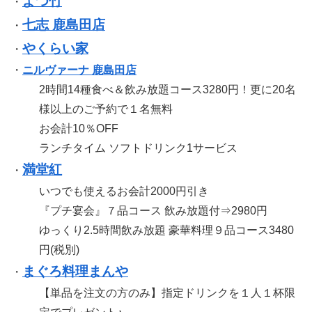
よつ竹
・
七志 鹿島田店
・
やくらい家
・
・
ニルヴァーナ 鹿島田店
2時間14種食べ＆飲み放題コース3280円！更に20名
様以上のご予約で１名無料
お会計10％OFF
ランチタイム ソフトドリンク1サービス
満堂紅
・
いつでも使えるお会計2000円引き
『プチ宴会』７品コース 飲み放題付⇒2980円
ゆっくり2.5時間飲み放題 豪華料理９品コース3480
円(税別)
まぐろ料理まんや
・
【単品を注文の方のみ】指定ドリンクを１人１杯限