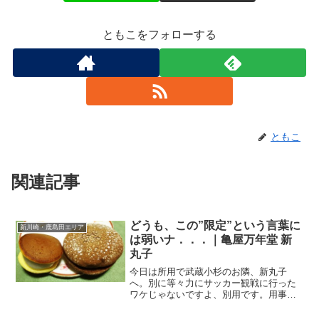
ともこをフォローする
ともこ
関連記事
どうも、この”限定”という言葉に
新川崎・鹿島田エリア
は弱いナ．．．｜亀屋万年堂 新
丸子
今日は所用で武蔵小杉のお隣、新丸子
へ。別に等々力にサッカー観戦に行った
ワケじゃないですよ、別用です。用事を
済ませて、駅前を歩いていると、目に飛
び込んできたのは季節限定の文字が輝く