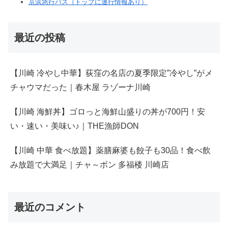
京浜急行バス（トップに運行情報あり）
最近の投稿
【川崎 冷やし中華】荻窪の名店の夏季限定”冷やし”がメ
チャウマだった｜春木屋 ラゾーナ川崎
【川崎 海鮮丼】ゴロっと海鮮山盛りの丼が700円！安
い・速い・美味い♪｜THE漁師DON
【川崎 中華 食べ放題】薬膳麻婆も餃子も30品！食べ飲
み放題で大満足｜チャ～ボン 多福楼 川崎店
最近のコメント