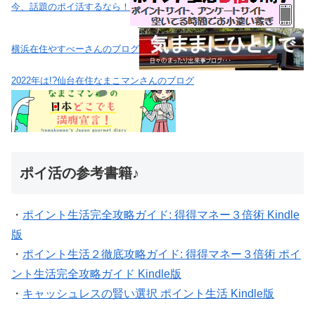
今、話題のポイ活するなら！
横浜在住やすべーさんのブログ
2022年は!?仙台在住なまこマンさんのブログ
ポイ活の参考書籍♪
・
ポイント生活完全攻略ガイド: 得得マネー３倍術 Kindle
版
・
ポイント生活２徹底攻略ガイド: 得得マネー３倍術 ポイ
ント生活完全攻略ガイド Kindle版
・
キャッシュレスの賢い選択 ポイント生活 Kindle版