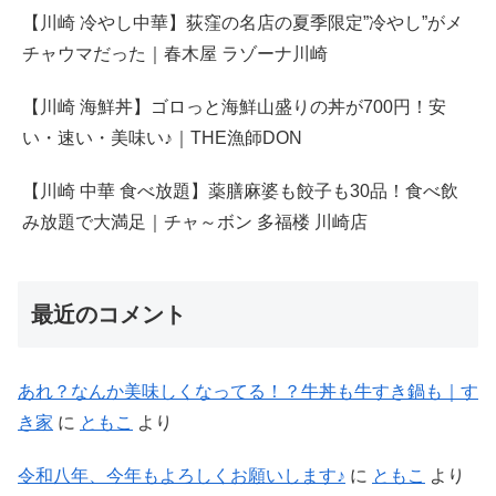
【川崎 冷やし中華】荻窪の名店の夏季限定”冷やし”がメ
チャウマだった｜春木屋 ラゾーナ川崎
【川崎 海鮮丼】ゴロっと海鮮山盛りの丼が700円！安
い・速い・美味い♪｜THE漁師DON
【川崎 中華 食べ放題】薬膳麻婆も餃子も30品！食べ飲
み放題で大満足｜チャ～ボン 多福楼 川崎店
最近のコメント
あれ？なんか美味しくなってる！？牛丼も牛すき鍋も｜す
き家
に
ともこ
より
令和八年、今年もよろしくお願いします♪
に
ともこ
より