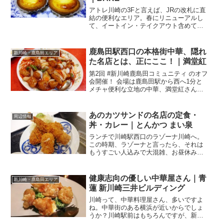
アトレ川崎の3Fと言えば、JRの改札に直
結の便利なエリア。春にリニューアルし
て、イートイン・テイクアウト含めて、
いろんなお店がオープンして楽しいエリ
ア♪そこにリニューアルと同時にオープン
したのが．．．生どら焼きのDOUさんで
鹿島田駅西口の本格街中華、隠れ
新川崎・鹿島田エリア
した。が、10月...
た名店とは、正にここ！｜満堂紅
第2回 #新川崎鹿島田コミュニティ のオフ
会開催！ 会場は鹿島田駅から西へ1分と
メチャ便利な立地の中華、満堂紅さん。
地元トークで盛り上がりました。とーっ
ても楽しかったです。ご参加された皆
様、ありがとうございました～。第2回オ
あのカツサンドの名店の定食・
周辺情報
フ、開催！川崎か...
丼・カレー｜とんかつ まい泉
ランチで川崎駅西口のラゾーナ川崎へ。
この時期、ラゾーナと言ったら、それは
もうすごい人込みで大混雑、お昼休みに
フードコートに行こうものなら、席を探
すのが大変．．．の筈が、例の新型コロ
ナウィルス感染症の影響で12時過ぎに行
健康志向の優しい中華屋さん｜青
新川崎・鹿島田エリア
っても席探しに苦労しな...
蓮 新川崎三井ビルディング
川崎って、中華料理屋さん、多いですよ
ね。中華街のある横浜が近いからでしょ
うか？川崎駅前はもちろんですが、新川