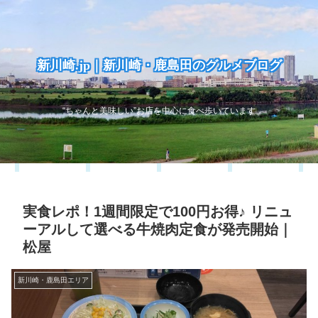
新川崎.jp｜新川崎・鹿島田のグルメブログ
“ちゃんと美味しい”お店を中心に食べ歩いています
実食レポ！1週間限定で100円お得♪ リニュ
ーアルして選べる牛焼肉定食が発売開始｜
松屋
新川崎・鹿島田エリア