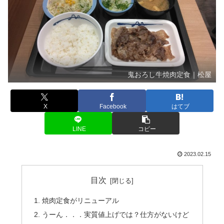
鬼おろし牛焼肉定食｜松屋
X
Facebook
はてブ
LINE
コピー
2023.02.15
目次
焼肉定食がリニューアル
うーん．．．実質値上げでは？仕方がないけど