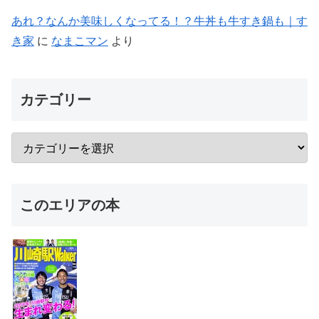
あれ？なんか美味しくなってる！？牛丼も牛すき鍋も｜す
き家
に
なまこマン
より
カテゴリー
このエリアの本