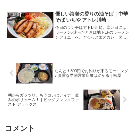
崎・鹿島田エリアにも、結構な数の中華
料理屋さんがあるように思います。新川
崎駅・鹿島田駅周辺の中華って、パッと
優しい海老の香りの油そば｜中華
周辺情報
思いつくだけで．．． 角...
そば いちや アトレ川崎
今日のランチはアトレ川崎。寒い日には
ラーメン♪迷ったときは地下1Fのラーメン
ンフォニーへ。ぐるっとエスカレーター
を囲むようにラーメン屋さんが立ち並ん
でいる一角です。ふと目をやると、期間
限定なんて文字がある！そのお店
は．．．中華そば いちや ...
なんと！300円でお釣りが来るモーニング
♪ 貴重な早朝営業店舗は助かる｜松屋
朝からガッツリ、もうコレはディナー並
みのボリューム！｜ビッグブレックファ
スト デラックス
コメント