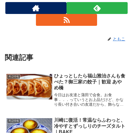
ともこ
関連記事
ひょっとしたら福山雅治さんも食
周辺情報
べた？御三家の餃子｜歓迎 あや
め橋
今日はお友達と蒲田で会食。お食
事．．．っていうとお上品だけど、かな
り長い付き合いの友達だから、飾らない
お店に。もちもちの皮＆ジューシーな餡
の羽根付き餃子実は蒲田という町は餃子
の街。餃子っていうと宇都宮とか浜松が
川崎に復活！常温ならふわっと、
周辺情報
有名ですけど、羽根付き餃子は蒲...
冷やすとずっしりのチーズタルト
｜BAKE