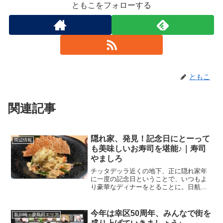
隠れ家、発見！記念日にとーって
周辺情報
も美味しいお寿司を堪能♪｜寿司
やましろ
チッタデッラ近くの地下、正に隠れ家年
に一度の記念日ということで、いつもよ
り豪華なディナーをとることに。日航ホ
テルのナトゥーラさんとか、ホテルメト
ロポリタンのテラスアンドテーブルさん
とかが最初に頭に浮かんだのですが、ど
今年は幸区50周年、みんなで街を
新川崎・鹿島田エリア
うせなら行ったことのない...
盛り上げていきましょう♪
川崎市が政令指定都市になり半世紀私達
が住んでいる川崎市が政令指定都市に制
定されたのは、1972年の4月1日なんだそ
うです。このときに川崎区、幸区、中原
区、高津区、多摩区の5区が誕生しまし
た。10年後の1982年に高津区から宮前区
ほぼ完全個室♪ スタッフさんの対
食べる（グルメ）
を、多摩区か...
応が良くて料理提供が速い＆丁寧
なお料理｜串治郎 赤羽
赤羽駅前の串治郎さんへ。チェーン店、
侮ることなかれ！ かなりしっかり・丁寧
につくられたお料理。スタッフさんはし