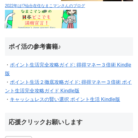
版
・
ポイント生活２徹底攻略ガイド: 得得マネー３倍術 ポイ
ント生活完全攻略ガイド Kindle版
・
キャッシュレスの賢い選択 ポイント生活 Kindle版
応援クリックお願いします
気象・災害・運行情報
川崎市防災情報ポータル
神奈川県防災・災害情報
気象庁｜台風情報