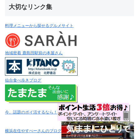
仙台食べ歩きブログ
今、話題のポイ活するなら！
横浜在住やすべーさんのブログ
2022年は!?仙台在住なまこマンさんのブログ
ポイ活の参考書籍♪
・
ポイント生活完全攻略ガイド: 得得マネー３倍術 Kindle