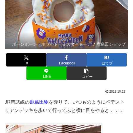
ボーンボーン・ホワイト｜ミスタードーナツ 鹿島田ショップ
X
Facebook
はてブ
LINE
コピー
2019.10.22
JR南武線の
鹿島田駅
を降りて、いつものようにペデスト
リアンデッキを歩いて行ってふと横に目をやると．．．