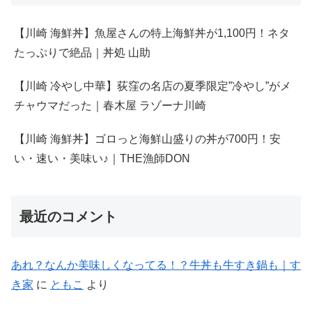
い・速い・美味い♪｜THE漁師DON
最近のコメント
あれ？なんか美味しくなってる！？牛丼も牛すき鍋も｜す
き家
に
ともこ
より
令和八年、今年もよろしくお願いします♪
に
ともこ
より
あれ？なんか美味しくなってる！？牛丼も牛すき鍋も｜す
き家
に
なまこマン
より
カテゴリー