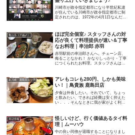
っかり教育されていてとても感じが良く
て、素敵な時間となりました。初めて下
りた所用で赤羽で待ち合わせ。川崎市幸
アレもコレも280円、しかも美味
新川崎・鹿島田エリア
区在住の私からしますと...
い！｜鳥貴族 鹿島田店
夕食は外食したい。それでいて、ちょっ
と飲みたい、できれば経費は安く抑えた
い．．．そんなときに我が家がよく利用
す居酒屋さん、それは．．．トリキこと
鳥貴族さん。鹿島田の駅前にできたとき
は、最高に嬉しかったなー。ということ
怪しいけど、行く価値あるタイ料
周辺情報
で、またまた言っちゃいま...
理｜ムーハウ
中の良い同僚が退職することになりまし
て、送別会。恐らく川崎で一番美味しい
タイ料理エスニック系の料理が好きだっ
たから、お店のチョイスはココ！幹事の
私が行きたかったから、なんて気持ちも
チョッピリ入っているのですが（笑）ム
ダブルのかつ丼、どーんどん！｜
買う（ショッピング）
ーハウ さん関連ランキン...
まい泉 ラゾーナ川崎
ランチでラゾーナ川崎へ。川崎駅西口と
北口に直結、バスターミナルも隣接で、
便利、ベンリ♪ラゾーナでお食事と言え
ば、4Fのレストラン街か1Fのフードコー
ト。今日のランチチョイスは、フードコ
ートのこちらのお店。とんかつ まい泉 ラ
ゾーナ川崎プラザ...