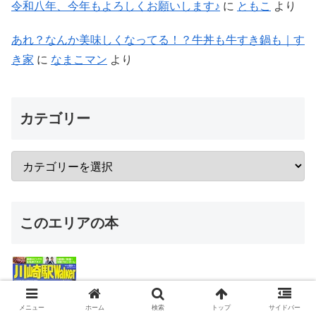
このエリアの本
るるぶ南武線 (国内シリーズ)
ぴあ川崎駅食本 (ぴあMOOK)
川崎市Walker
川崎駅Walker
武蔵小杉Walker
武蔵小杉・日吉・綱島 ジモト飯 ウォーカームック
メニュー
ホーム
検索
トップ
サイドバー