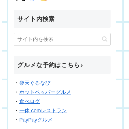
サイト内検索
グルメな予約はこちら♪
・
楽天ぐるなび
・
ホットペッパーグルメ
・
食べログ
・
一休.comレストラン
・
PayPayグルメ