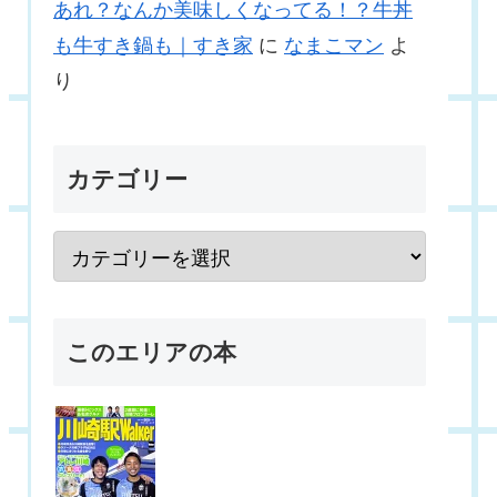
あれ？なんか美味しくなってる！？牛丼
も牛すき鍋も｜すき家
に
なまこマン
よ
り
カテゴリー
このエリアの本