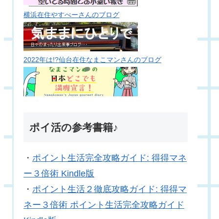
横浜在住やすべーさんのブログ
2022年は!?仙台在住なまこマンさんのブログ
ポイ活の参考書籍♪
・
ポイント生活完全攻略ガイド: 得得マネ
ー３倍術 Kindle版
・
ポイント生活２徹底攻略ガイド: 得得マ
ネー３倍術 ポイント生活完全攻略ガイド