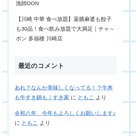
漁師DON
【川崎 中華 食べ放題】薬膳麻婆も餃子
も30品！食べ飲み放題で大満足｜チャ～
ボン 多福楼 川崎店
最近のコメント
あれ？なんか美味しくなってる！？牛丼
も牛すき鍋も｜すき家
に
ともこ
より
令和八年、今年もよろしくお願いします♪
に
ともこ
より