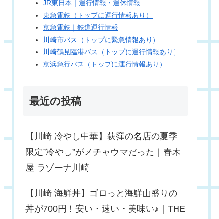
JR東日本｜運行情報・運休情報
東急電鉄（トップに運行情報あり）
京急電鉄｜鉄道運行情報
川崎市バス（トップに緊急情報あり）
川崎鶴見臨港バス（トップに運行情報あり）
京浜急行バス（トップに運行情報あり）
最近の投稿
【川崎 冷やし中華】荻窪の名店の夏季
限定”冷やし”がメチャウマだった｜春木
屋 ラゾーナ川崎
【川崎 海鮮丼】ゴロっと海鮮山盛りの
丼が700円！安い・速い・美味い♪｜THE