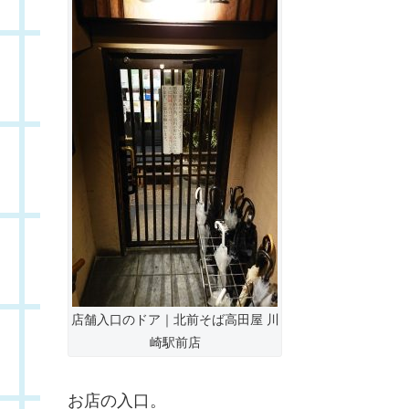
店舗入口のドア｜北前そば高田屋 川
崎駅前店
お店の入口。