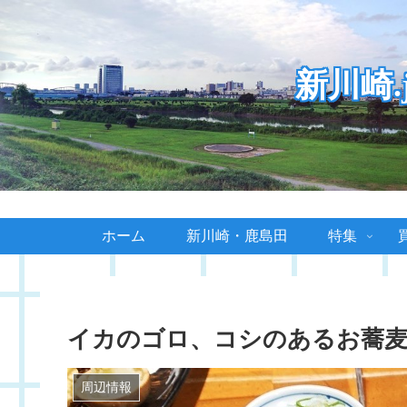
新川崎
ホーム
新川崎・鹿島田
特集
イカのゴロ、コシのあるお蕎麦
周辺情報