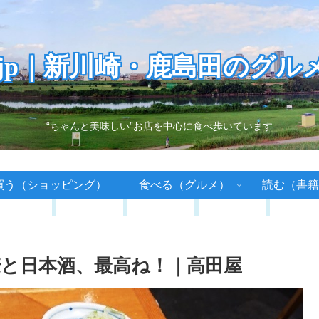
.jp｜新川崎・鹿島田のグル
“ちゃんと美味しい”お店を中心に食べ歩いています
買う（ショッピング）
食べる（グルメ）
読む（書籍
と日本酒、最高ね！｜高田屋