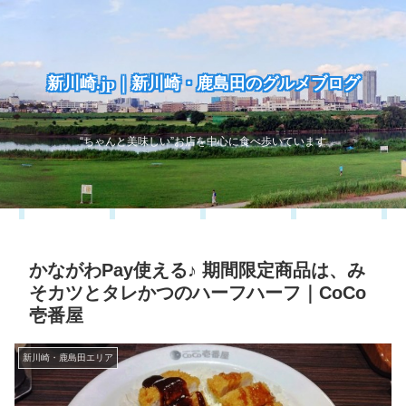
新川崎.jp｜新川崎・鹿島田のグルメブログ
“ちゃんと美味しい”お店を中心に食べ歩いています
かながわPay使える♪ 期間限定商品は、み
そカツとタレかつのハーフハーフ｜CoCo
壱番屋
新川崎・鹿島田エリア