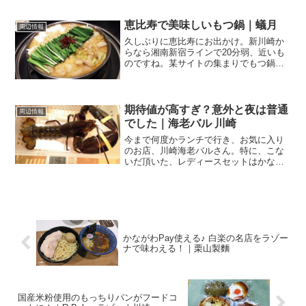
のランチチョイスは．．．らぁめん大山
川崎店さん地下1Fの上りエスカレーター
恵比寿で美味しいもつ鍋｜蟻月
周辺情報
の付け根のところに...
久しぶりに恵比寿にお出かけ。新川崎か
らなら湘南新宿ラインで20分弱、近いも
のですね。某サイトの集まりでもつ鍋屋
さんへ。皆さん、私みたいなこだわりの
ない素人と違って、とっても深いレビュ
ーを書かれる、本物のグルメの達人ばか
りで、とっても勉強にな...
期待値が高すぎ？意外と夜は普通
周辺情報
でした｜海老バル 川崎
今まで何度かランチで行き、お気に入り
のお店、川崎海老バルさん。特に、こな
いだ頂いた、レディースセットはかなり
お得でお上品、美味しかったです。エビ
を食べるなら！｜川崎海老バル↑詳しく
は、こちらをクリックしてくださいね。
これだけ美味しいランチを...
かながわPay使える♪ 白楽の名店をラゾー
ナで味わえる！｜栗山製麵
国産米粉使用のもっちりパンがフードコ