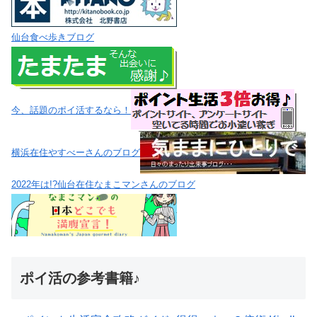
仙台食べ歩きブログ
今、話題のポイ活するなら！
横浜在住やすべーさんのブログ
2022年は!?仙台在住なまこマンさんのブログ
ポイ活の参考書籍♪