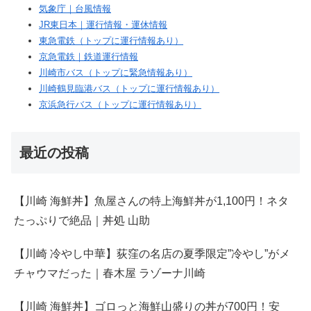
気象庁｜台風情報
JR東日本｜運行情報・運休情報
東急電鉄（トップに運行情報あり）
京急電鉄｜鉄道運行情報
川崎市バス（トップに緊急情報あり）
川崎鶴見臨港バス（トップに運行情報あり）
京浜急行バス（トップに運行情報あり）
最近の投稿
【川崎 海鮮丼】魚屋さんの特上海鮮丼が1,100円！ネタ
たっぷりで絶品｜丼処 山助
【川崎 冷やし中華】荻窪の名店の夏季限定”冷やし”がメ
チャウマだった｜春木屋 ラゾーナ川崎
【川崎 海鮮丼】ゴロっと海鮮山盛りの丼が700円！安