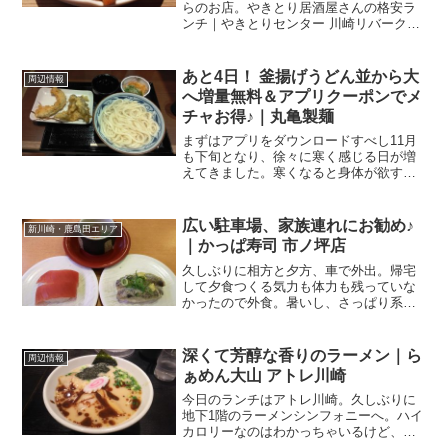
らのお店。やきとり居酒屋さんの格安ラ
ンチ｜やきとりセンター 川崎リバーク夜
のメニューも置いてあって、その価格が
とにかく安い！ もうね、気になって仕方
がなくて、訪問しちゃいました。やきと
あと4日！ 釜揚げうどん並から大
周辺情報
りセンター 川崎リバ...
へ増量無料＆アプリクーポンでメ
チャお得♪｜丸亀製麺
まずはアプリをダウンロードすべし11月
も下旬となり、徐々に寒く感じる日が増
えてきました。寒くなると身体が欲する
もの、それは温かい食べ物。鍋、そして
麺類。ラーメン・うど・そば．．．普段
食べても美味しいですけど、寒い時期に
広い駐車場、家族連れにお勧め♪
新川崎・鹿島田エリア
ふぅふぅ言いながら、眼...
｜かっぱ寿司 市ノ坪店
久しぶりに相方と夕方、車で外出。帰宅
して夕食つくる気力も体力も残っていな
かったので外食。暑いし、さっぱり系が
いーねー、なんて思いつつ車を走らせて
いると、ちょうど広い駐車場のあるお店
があるじゃないの。かっぱ寿司 市ノ坪 さ
深くて芳醇な香りのラーメン｜ら
周辺情報
ん。公共の交通機関を...
ぁめん大山 アトレ川崎
今日のランチはアトレ川崎。久しぶりに
地下1階のラーメンシンフォニーへ。ハイ
カロリーなのはわかっちゃいるけど、や
められない。それがラーメン！で、今日