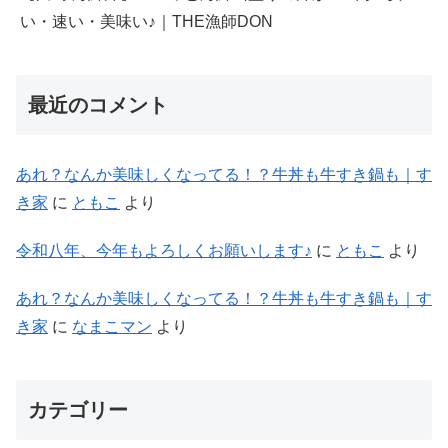
い・速い・美味い♪｜THE漁師DON
最近のコメント
あれ？なんか美味しくなってる！？牛丼も牛すき鍋も｜す
き家
に
ともこ
より
令和八年、今年もよろしくお願いします♪
に
ともこ
より
あれ？なんか美味しくなってる！？牛丼も牛すき鍋も｜す
き家
に
なまこマン
より
カテゴリー