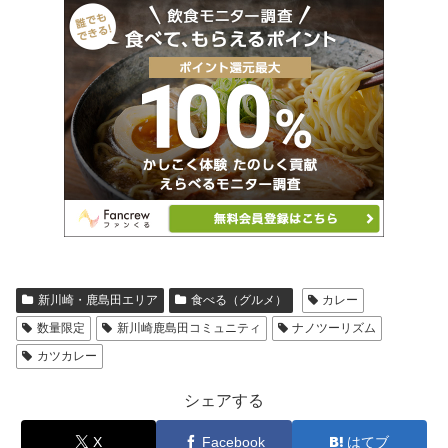
新川崎・鹿島田エリア
食べる（グルメ）
カレー
数量限定
新川崎鹿島田コミュニティ
ナノツーリズム
カツカレー
シェアする
X
Facebook
はてブ