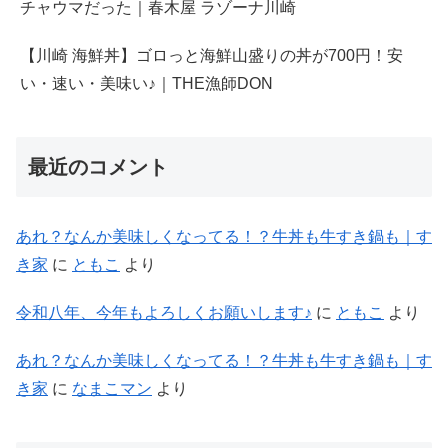
チャウマだった｜春木屋 ラゾーナ川崎
【川崎 海鮮丼】ゴロっと海鮮山盛りの丼が700円！安
い・速い・美味い♪｜THE漁師DON
最近のコメント
あれ？なんか美味しくなってる！？牛丼も牛すき鍋も｜す
き家
に
ともこ
より
令和八年、今年もよろしくお願いします♪
に
ともこ
より
あれ？なんか美味しくなってる！？牛丼も牛すき鍋も｜す
き家
に
なまこマン
より