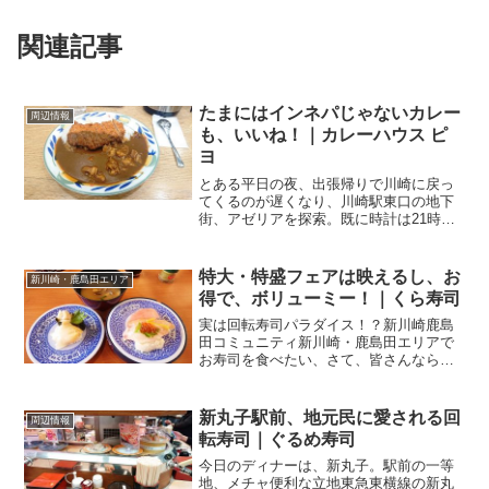
関連記事
たまにはインネパじゃないカレー
周辺情報
も、いいね！｜カレーハウス ピ
ヨ
とある平日の夜、出張帰りで川崎に戻っ
てくるのが遅くなり、川崎駅東口の地下
街、アゼリアを探索。既に時計は21時を
回っていて、終了モードに入りかけてい
るお店もチラホラ。そんなところで駆け
込み入店したのが、こちらのお店。カレ
特大・特盛フェアは映えるし、お
新川崎・鹿島田エリア
ーハウス ピヨ 川崎ア...
得で、ボリューミー！｜くら寿司
実は回転寿司パラダイス！？新川崎鹿島
田コミュニティ新川崎・鹿島田エリアで
お寿司を食べたい、さて、皆さんならど
こに行きます？街の個人店に行って、板
さんが握ってくださるお寿司をいただく
のも良いですが、お財布に優しいお店っ
新丸子駅前、地元民に愛される回
周辺情報
て大事じゃないですか。そ...
転寿司｜ぐるめ寿司
今日のディナーは、新丸子。駅前の一等
地、メチャ便利な立地東急東横線の新丸