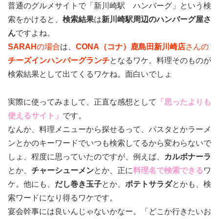
普通のグルメサイトで「新川崎駅 ハンバーグ」という検
索をかけると、
検索結果
は
新川崎駅周辺のハンバーグ屋さ
ん
ですよね。
SARAH
の場合
は、
CONA（コナ）鹿島田新川崎店
さんの
チーズインハンバーグランチ
となるワケ。料理そのものが
検索結果として出てくるワケね。面白いでしょ
実際に使ってみまして、正直な感想として
「思ったよりも
使えるサイト」
です。
なんか、料理メニューから探せるって、パスタとかラーメ
ンとかのキーワードでいつも検索してるから変わらないで
しょ、程度に思っていたのですが、例えば、
カルボナーラ
とか、
チャーシューメン
とか、正に
料理名で検索できる
ワ
ケ。他にも、
だし巻き玉子
とか、
ポテトサラダ
とかも、検
索ワードになり得るワケです。
宴会幹事には良いんじゃないかなー。「どこか行きたいお