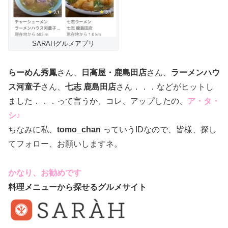
SARAHグルメアプリ
らーめん秀鳳
さん、
日高屋・鹿島田店
さん、
ラーメンハウ
ス河童子
さん、
七志 鹿島田店
さん．．．などがヒットし
ました．．．って言うか、コレ、アップしたの、
ア・タ・
シ♪
ちなみに私、
tomo_chan
っていうIDなので、皆様、探し
てフォロー、お願いしますネ。
かなり、お勧めです
料理メニューから探せるグルメサイト