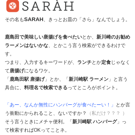
SARAH
その名も
、きっとお皿の「さら」なんでしょう。
鹿島田で美味しい唐揚げを食べたい
とか、
新川崎のお勧め
ラーメンはないかな
、とかこう言う検索ができるわけで
す。
つまり、入力するキーワードが、
ランチ
とか
定食
じゃなく
て
唐揚げ
になるワケ。
「
鹿島田駅 唐揚げ
」とか、「
新川崎駅 ラーメン
」と言う
具合に、
料理名で検索できる
ってところがポイント。
「あー、なんか無性にハンバーグが食べたーい！」
とか言
う衝動にかられること、ないですか？
（私だけ？？？
）
そう言うときにメチャ便利。「
新川崎駅 ハンバーグ
」っ
て検索すればOKってことネ。