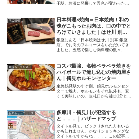
子駅、急激に発展して景色が変わった武
蔵小杉に引っ張られるような形で、少し
ずつ景色が変わりつつあります。新しい
お店が開店したり、反対に今まであった
日本料理×焼肉＝日本焼肉！和の
周辺情報
お店が閉店してしまったり...
魂がこもったお肉は、口の中でと
ろけていきました｜はせ川 別亭
銀座
銀座にある「日本焼肉はせ川 別亭 銀座
店」でお肉のフルコースをいただいてき
ました。五感で楽しむ肉料理の数々、恐
れ入りました～。素材に厳選、ここでし
か食べられない！久しぶりに、銀座にや
ってきました。地味な（なんて言ったら
コスパ最強、名物ペラペラ焼きを
食べる（グルメ）
怒られちゃいますが）交...
ハイボールで流し込むの焼肉屋さ
ん｜鶴見ホルモンセンター
京急鶴見駅のすぐ側、鶴見ホルモンセン
ターで焼肉。ホルモンもそれ以外も、安
くて美味しいの。改札口から徒歩1分とあ
る週末、お買い物で鶴見へ。で、そのま
まディナー。向かいました先は、京急鶴
見駅のすぐ側、そばっていうかほぼ隣。
多摩川・鶴見川が氾濫する
お知らせ・ニュース
改札口を出て徒歩1分か...
と．．．｜ハザードマップ
タイトル見て、ビックリされた方もいる
かも知れません。かなりショッキングな
タイトルですからね．．．。この記事