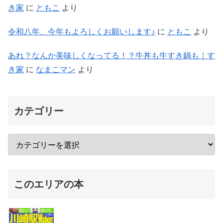
き家
に
ともこ
より
令和八年、今年もよろしくお願いします♪
に
ともこ
より
あれ？なんか美味しくなってる！？牛丼も牛すき鍋も｜す
き家
に
なまこマン
より
カテゴリー
このエリアの本