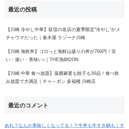
最近の投稿
【川崎 冷やし中華】荻窪の名店の夏季限定”冷やし”がメ
チャウマだった｜春木屋 ラゾーナ川崎
【川崎 海鮮丼】ゴロっと海鮮山盛りの丼が700円！安
い・速い・美味い♪｜THE漁師DON
【川崎 中華 食べ放題】薬膳麻婆も餃子も30品！食べ飲
み放題で大満足｜チャ～ボン 多福楼 川崎店
最近のコメント
あれ？なんか美味しくなってる！？牛丼も牛すき鍋も｜す