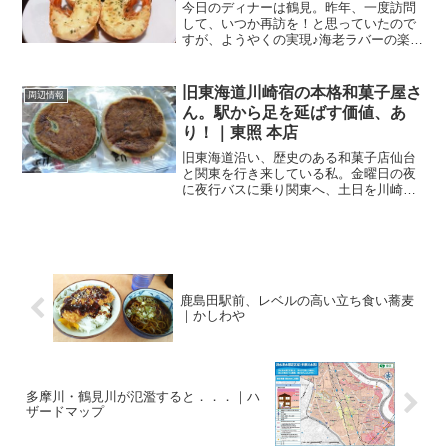
今日のディナーは鶴見。昨年、一度訪問
して、いつか再訪を！と思っていたので
すが、ようやくの実現♪海老ラバーの楽
園！その名もエビータ京急鶴見駅から徒
歩1分かからないんじゃないかってくらい
の近さ。JR鶴見駅からも歩いて3～4分く
旧東海道川崎宿の本格和菓子屋さ
周辺情報
らいのところにある...
ん。駅から足を延ばす価値、あ
り！｜東照 本店
旧東海道沿い、歴史のある和菓子店仙台
と関東を行き来している私。金曜日の夜
に夜行バスに乗り関東へ、土日を川崎で
過ごして日曜日の夕方に仙台へ戻る、こ
んな生活を続けています。そんな仙台に
戻る日、大事な方とお会いするのでお土
産を購入することに。いつ...
鹿島田駅前、レベルの高い立ち食い蕎麦
｜かしわや
多摩川・鶴見川が氾濫すると．．．｜ハ
ザードマップ