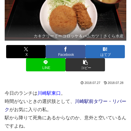
カキクリーミーコロッケ＆ハムカツ｜さくら水産
X
Facebook
はてブ
LINE
コピー
2018.07.27
2018.07.28
今日のランチは
川崎駅東口
。
時間がないときの選択肢として、
川崎駅前タワー・リバー
ク
がお気に入りの私。
駅から降りて死角にあるからなのか、意外と空いているん
ですよね。