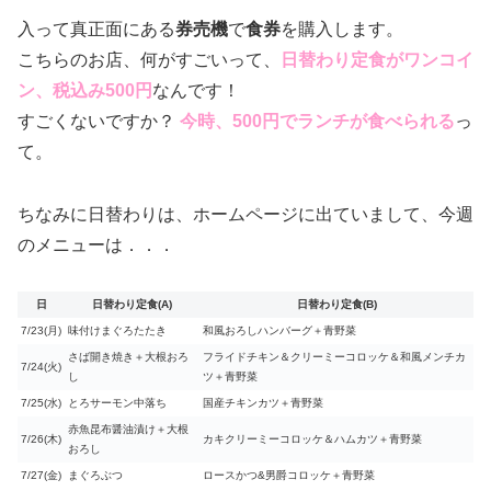
入って真正面にある
券売機
で
食券
を購入します。
こちらのお店、何がすごいって、
日替わり定食がワンコイ
ン、税込み500円
なんです！
すごくないですか？
今時、500円でランチが食べられる
っ
て。
ちなみに日替わりは、ホームページに出ていまして、今週
のメニューは．．．
日
日替わり定食(A)
日替わり定食(B)
7/23(月)
味付けまぐろたたき
和風おろしハンバーグ＋青野菜
さば開き焼き＋大根おろ
フライドチキン＆クリーミーコロッケ＆和風メンチカ
7/24(火)
し
ツ＋青野菜
7/25(水)
とろサーモン中落ち
国産チキンカツ＋青野菜
赤魚昆布醤油漬け＋大根
7/26(木)
カキクリーミーコロッケ＆ハムカツ＋青野菜
おろし
7/27(金)
まぐろぶつ
ロースかつ&男爵コロッケ＋青野菜