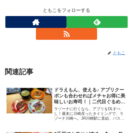
ともこをフォローする
ともこ
関連記事
ドラえもん、使える♪ アプリクー
周辺情報
ポンも合わせればメチャお得に美
味しいお寿司！｜二代目ぐるめ亭
ラゾーナ
ラゾーナに行くなら、アプリをDLすべ
し！週末に川崎戻ったタイミングで、ラ
ゾーナ川崎へ。JR川崎駅に直結、バスタ
ーミナルも近いし、とにかく便利。で、
今日はそのままラゾーナでランチ。とは
言え、ランチタイムのラゾーナ川崎、ど