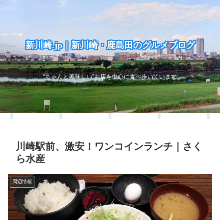
新川崎.jp｜新川崎・鹿島田のグルメブログ
“ちゃんと美味しい”お店を中心に食べ歩いています
川崎駅前、激安！ワンコインランチ｜さく
ら水産
周辺情報