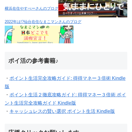
横浜在住やすべーさんのブログ
2022年は!?仙台在住なまこマンさんのブログ
ポイ活の参考書籍♪
・
ポイント生活完全攻略ガイド: 得得マネー３倍術 Kindle
版
・
ポイント生活２徹底攻略ガイド: 得得マネー３倍術 ポイ
ント生活完全攻略ガイド Kindle版
・
キャッシュレスの賢い選択 ポイント生活 Kindle版