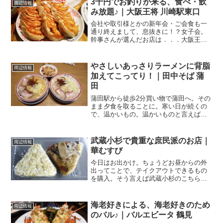
3千円でお釣りが来る、食べ・飲
周辺情報
このお店も大混雑。まぁ...
み放題♪｜大阪王将 川崎駅東口
会社や取引様とかの新年会・ご会食も一
通り終えまして、息抜きに！？女子会。
幹事さんが選んだお店は．．．大阪王将
川崎駅東口店関連ランキング：餃子 | 京
急川崎駅、川崎駅、港町駅川崎駅東口か
ら地下街のアゼリアを抜け、たちばば通
やさしいあっさりラーメンに背脂
周辺情報
りを5分ほど歩いた...
加えてこってり！｜田中そば 蒲
田
蒲田駅から徒歩2分買い物で蒲田へ。その
まま夕食を取ることに。寒い日が続くの
で、温かいもの。温かいものと言えば、
ラーメン♪ということで、蒲田駅前のラー
メン屋さんを探索。JR京浜東北線と東急
多摩川線・池上線の蒲田駅の東口を出
武蔵小杉で貴重な庶民派のお店｜
周辺情報
て、駅前ロータリーの...
華むすび
今日はお出かけ。ちょうどお昼からの外
出ってことで、テイクアウトできるもの
を購入。そう言えば武蔵小杉のこちらの
お店、まだ利用したことないなー、なん
て思い出して入ってみました。華むすび
武蔵小杉店 さん関連ランキング：おにぎ
海老好きによる、海老好きのため
周辺情報
り | 武蔵小杉駅、...
のバル♪｜バルエビータ 鶴見