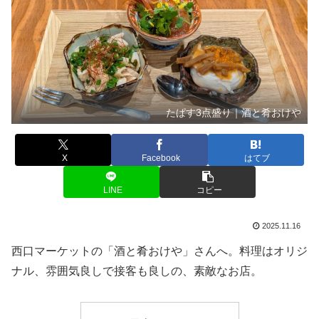
たぱす3点盛り｜酒と肴おけや
X
Facebook
はてブ
LINE
コピー
2025.11.16
西口マーケットの「酒と肴おけや」さんへ。料理はオリジ
ナル、雰囲気良しで接客も良しの、素敵なお店。