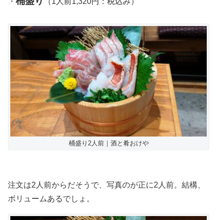
桶盛り
・
（1人前1,320円：税込み）
桶盛り2人前｜酒と肴おけや
注文は2人前からだそうで、写真のが正に2人前。結構、
ボリュームあるでしょ。