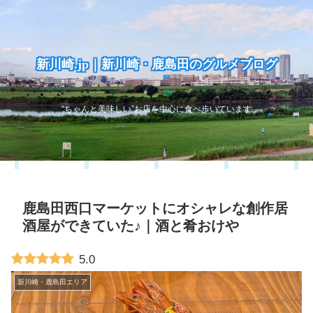
新川崎.jp｜新川崎・鹿島田のグルメブログ
“ちゃんと美味しい”お店を中心に食べ歩いています
鹿島田西口マーケットにオシャレな創作居
酒屋ができていた♪｜酒と肴おけや
5.0
新川崎・鹿島田エリア