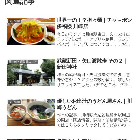
関連記事
世界一の！？担々麺｜チャ～ボン
周辺情報
多福楼 川崎店
今日のランチは川崎駅東口。久しぶりに
ランチパスポートアプリを使用。ランチ
パスポートアプリについては．．．お得
にランチを食べられるスマホアプリ｜ラ
ンチパスポートアプリ↑こちらをクリック
してくださいね。一言で言うと、ランチ
武蔵新田・矢口渡散歩 その２｜
新川崎・鹿島田エリア
をお得に食べられるアプ...
新田神社
昨日の武蔵新田・矢口渡探訪のネタ、意
外や意外！？アクセス数が多く、嬉しい
サプライズでした。↑実のところ、グルメ
ネタ意外の記事って、アクセス数が減少
する傾向にあるのが事実です。 というこ
とで、もう少し、このネタ、引っ張って
優しいお出汁のうどん屋さん｜川
周辺情報
みようかなと．．．(...
崎うどん
昨日の記事、川崎駅周辺と鹿島田駅周辺
の開店・閉店情報。開店・閉店情報↑詳し
くはこちらをクリックしてくださいね。
この記事にも書きましたが、平日のラン
チタイム、川崎駅西口を歩いていると、
見慣れぬ看板！あれ、こんなところにこ