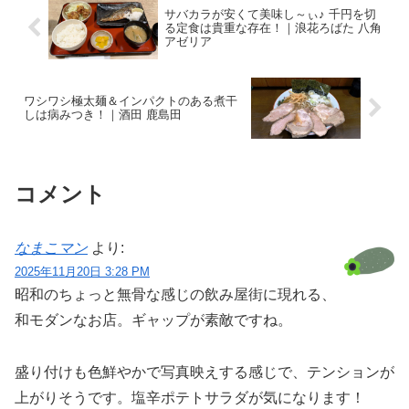
サバカラが安くて美味し～ぃ♪ 千円を切
る定食は貴重な存在！｜浪花ろばた 八角
アゼリア
ワシワシ極太麺＆インパクトのある煮干
しは病みつき！｜酒田 鹿島田
コメント
なまこマン
より:
2025年11月20日 3:28 PM
昭和のちょっと無骨な感じの飲み屋街に現れる、
和モダンなお店。ギャップが素敵ですね。
盛り付けも色鮮やかで写真映えする感じで、テンションが
上がりそうです。塩辛ポテトサラダが気になります！