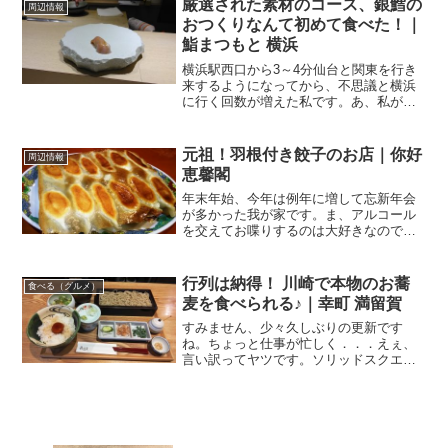
厳選された素材のコース、銀鱈の
周辺情報
んなお店、あったっけ？...
おつくりなんて初めて食べた！｜
鮨まつもと 横浜
横浜駅西口から3～4分仙台と関東を行き
来するようになってから、不思議と横浜
に行く回数が増えた私です。あ、私が川
崎に住んでいた頃も、鶴見にはよく行っ
ていました。ただ川崎市民にとって南の
お隣さんである鶴見や、北のお隣さんの
元祖！羽根付き餃子のお店｜你好
周辺情報
蒲田は完全に生活圏内。...
恵馨閣
年末年始、今年は例年に増して忘新年会
が多かった我が家です。ま、アルコール
を交えてお喋りするのは大好きなので良
いのですが。そんな飲み会の一つで蒲田
に行きました。蒲田と言えば羽根付き餃
子。蒲田の羽根付き餃子は御三家と呼ば
行列は納得！ 川崎で本物のお蕎
食べる（グルメ）
れる三名店があります。歓...
麦を食べられる♪｜幸町 満留賀
すみません、少々久しぶりの更新です
ね。ちょっと仕事が忙しく．．．えぇ、
言い訳ってヤツです。ソリッドスクエア
の向かいにある「幸町 満留賀」さんでお
蕎麦のランチ。お蕎麦らしいお蕎麦で、
いつも行列は納得でしたよ。行列の絶え
ないお店川崎駅西口のビジ...