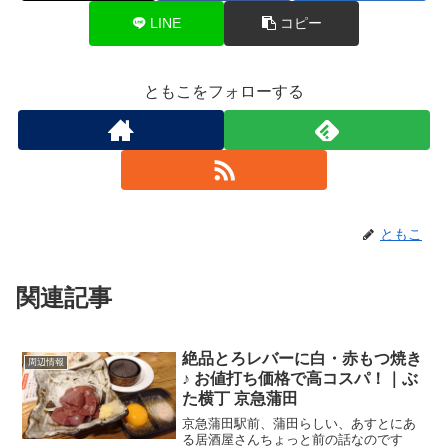
LINE
コピー
ともこをフォローする
ともこ
関連記事
絶品とろレバーに白・赤もつ焼き
周辺情報
♪ お値打ち価格で高コスパ！｜ぶ
た横丁 京急蒲田
京急蒲田駅前、蒲田らしい、あすとにあ
る居酒屋さんちょっと前の話なのです