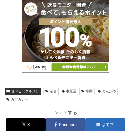
食べる（グルメ）
定食
中原区
平間
とんかつ
カツカレー
シェアする
X
Facebook
はてブ