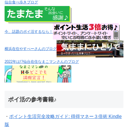
仙台食べ歩きブログ
今、話題のポイ活するなら！
横浜在住やすべーさんのブログ
2022年は!?仙台在住なまこマンさんのブログ
ポイ活の参考書籍♪
・
ポイント生活完全攻略ガイド: 得得マネー３倍術 Kindle
版