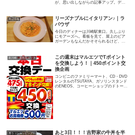
が、思い出しながらの記事アップ。ディ
ナーで蒲田へ。いつもJR蒲田駅周辺が多
い我が家ですけど、今日は京急蒲田の方
へ行ってみました。京急蒲田駅の西口か
リーズナブルにイタリアン♪｜ラ
周辺情報
ら、JR蒲田駅の方へ伸び...
パウザ
今日のディナーは川崎駅東口。久しぶり
にモアーズへ。看板を見て、屋上のビア
ガーデンもなんだかそそられるけど、今
日はレストラン街のフロアへ。ラパウザ
川崎モアーズ店 さんモアーズの7Fにある
イタリアンのお店。食べ放題もやってい
この週末はマルエツでTポイント
新川崎・鹿島田エリア
ますが、40代の中...
を交換しよう！｜450ポイント交
換企画
コンビニのファミリーマート、CD・DVD
レンタルのTSUTAYA、ガソリンスタンド
のENEOS、コーヒーショップのドトー
ル、ネットショップのYAHOO!ショッピ
ングなどなど、街中でネットで広く貯ま
る・使えるTポイント。関東圏で展開して
いるス...
あと3日！！！吉野家の牛丼を半
買う（ショッピング）