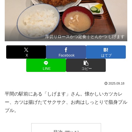
厚切りロースかつ定食｜とんかつ しげます
X
Facebook
はてブ
LINE
コピー
2025.09.18
平間の駅前にある「しげます」さん。懐かしいカツカレ
ー、カツは揚げたてサクサク、お肉はしっとりで脂身プル
プル。