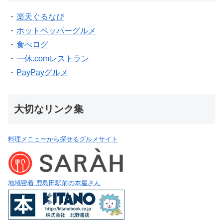
・
楽天ぐるなび
・
ホットペッパーグルメ
・
食べログ
・
一休.comレストラン
・
PayPayグルメ
大切なリンク集
料理メニューから探せるグルメサイト
地域密着 鹿島田駅前の本屋さん