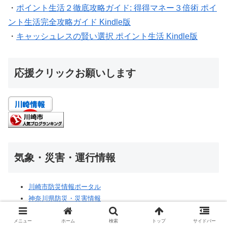
・
ポイント生活２徹底攻略ガイド: 得得マネー３倍術 ポイ
ント生活完全攻略ガイド Kindle版
・
キャッシュレスの賢い選択 ポイント生活 Kindle版
応援クリックお願いします
気象・災害・運行情報
川崎市防災情報ポータル
神奈川県防災・災害情報
気象庁｜台風情報
JR東日本｜運行情報・運休情報
メニュー
ホーム
検索
トップ
サイドバー