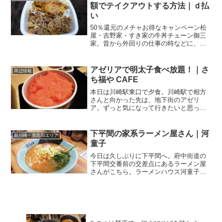
額でテイクアウトする方法｜ｄ払
い
50％還元のメチャお得なキャンペーン松
屋・吉野家・すき家の牛丼チェーン御三
家。昔から外回りの仕事の時などに、
時々、お世話になっていましたが、単身
赴任するようになってより一層、利用す
る機会が増えました。なんと言っても、
アゼリアで明太子食べ放題！｜さ
周辺情報
うまい・はやい・やすいと...
ち福や CAFE
本日は川崎駅東口で夕食。川崎駅で相方
さんと向かった先は、地下街のアゼリ
ア。ずっと気になって行きたいと思って
いたお店がありまして。さち福や CAFE
川崎アゼリア店 さんCAFEって名前の通
り、お茶・コーヒー利用もできますが、
下平間の家系ラーメン屋さん｜河
新川崎・鹿島田エリア
今回の目的はガッ...
童子
今日は久しぶりに下平間へ。府中街道の
下平間交番前の交差点にあるラーメン屋
さんがこちら。ラーメンハウス河童子関
連ランキング：ラーメン | 鹿島田駅、新
川崎駅なんとなんと、24時間営業してい
るラーメン屋さんです。深夜までやって
いるラーメン屋さん...