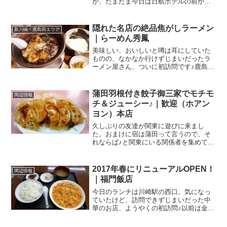
が、たまたま今日は日航ホテルの前から
地上を歩く機会がありました。川崎駅南
側、鋭意開発工事中！JR川崎駅の南側、
ルフロンがある交差点、ふと目をやる
隠れた名店の絶品焦がしラーメン
新川崎・鹿島田エリア
と、いつの間にやら風景が変...
｜らーめん秀鳳
美味しい、おいしいと噂は耳にしていた
ものの、なかなか行けずじまいだったラ
ーメン屋さん、ついに初訪問です♪鹿島田
駅から新川崎方面へ降りて、日高屋さん
＆筑前屋さんのT字路を右折、3～4分ほど
歩くと右側のマンションの1Fに看板が見
蒲田羽根付き餃子御三家でモチモ
周辺情報
えます。ラーメン...
チ＆ジューシー♪｜歓迎（ホアン
ヨン）本店
久しぶりの友達が関東に遊びに来まし
た。おまけに宿は蒲田って言うので、そ
れならば♪と関東にいる関係者を集めて会
食。何かオシャレで美味しいもの
を．．．と考えたものの、今ひとつアイ
ディアが浮かばず．．．そうだ、蒲田と
2017年春にリニューアルOPEN！
周辺情報
言えば羽根付き餃子！なんでも蒲...
｜福門飯店
今日のランチは川崎駅の西口。気になっ
ていたけど、訪問できずじまいだった中
華のお店、ようやくの初訪問♪以前は金華
楼っていう中華屋さんだったのが、2017
年の春にリニューアルOPENしたの