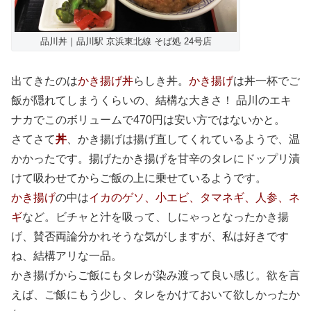
品川丼｜品川駅 京浜東北線 そば処 24号店
出てきたのは
かき揚げ丼
らしき丼。
かき揚げ
は丼一杯でご
飯が隠れてしまうくらいの、結構な大きさ！ 品川のエキ
ナカでこのボリュームで470円は安い方ではないかと。
さてさて
丼
、かき揚げは揚げ直してくれているようで、温
かかったです。揚げたかき揚げを甘辛のタレにドップリ漬
けて吸わせてからご飯の上に乗せているようです。
かき揚げ
の中は
イカのゲソ、小エビ、タマネギ、人参、ネ
ギ
など。ビチャと汁を吸って、しにゃっとなったかき揚
げ、賛否両論分かれそうな気がしますが、私は好きです
ね、結構アリな一品。
かき揚げからご飯にもタレが染み渡って良い感じ。欲を言
えば、ご飯にもう少し、タレをかけておいて欲しかったか