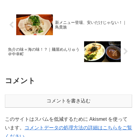
が．．．福門飯店 さん川崎駅西口からラ
ゾーナ川崎とミュー...
新メニュー登場、安いだけじゃない！｜
鳥貴族
魚介の味＝海の味！？｜麺屋めんりゅう
＠中幸町
コメント
コメントを書き込む
このサイトはスパムを低減するために Akismet を使って
います。
コメントデータの処理方法の詳細はこちらをご覧
ください
。