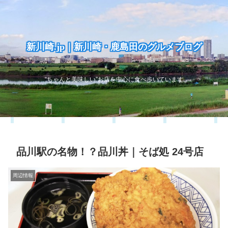
新川崎.jp｜新川崎・鹿島田のグルメブログ
“ちゃんと美味しい”お店を中心に食べ歩いています
品川駅の名物！？品川丼｜そば処 24号店
周辺情報