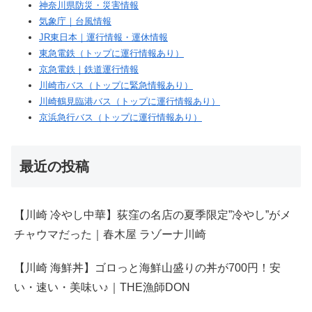
神奈川県防災・災害情報
気象庁｜台風情報
JR東日本｜運行情報・運休情報
東急電鉄（トップに運行情報あり）
京急電鉄｜鉄道運行情報
川崎市バス（トップに緊急情報あり）
川崎鶴見臨港バス（トップに運行情報あり）
京浜急行バス（トップに運行情報あり）
最近の投稿
【川崎 冷やし中華】荻窪の名店の夏季限定”冷やし”がメ
チャウマだった｜春木屋 ラゾーナ川崎
【川崎 海鮮丼】ゴロっと海鮮山盛りの丼が700円！安
い・速い・美味い♪｜THE漁師DON