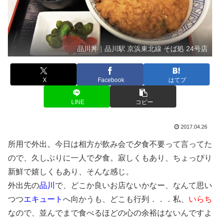
品川丼｜品川駅 京浜東北線 そば処 24号店
X
Facebook
はてブ
LINE
コピー
2017.04.26
所用で外出。今日は相方が飲み会で夕食不要って言ってた
ので、久しぶりに一人で夕食。寂しくもあり、ちょっぴり
新鮮で嬉しくもあり、そんな感じ。
外出先の
品川
で、どこか良いお店ないかなー、なんて思い
つつ
エキュート
へ向かうも、どこも行列．．．私、
いらち
なので、並んでまで食べるほどの心の余裕はないんですよ