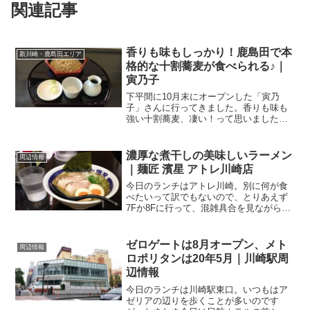
関連記事
香りも味もしっかり！鹿島田で本
新川崎・鹿島田エリア
格的な十割蕎麦が食べられる♪｜
寅乃子
下平間に10月末にオープンした「寅乃
子」さんに行ってきました。香りも味も
強い十割蕎麦、凄い！って思いました
よ。下平間交差点近くとある週末のお昼
前、買い物やらなにやらを終えまして、
鹿島田駅に向かっていた私。ふと目をや
濃厚な煮干しの美味しいラーメン
周辺情報
りますと、いつも行列のお店...
｜麺匠 濱星 アトレ川崎店
今日のランチはアトレ川崎。別に何が食
べたいって訳でもないので、とりあえず
7Fか8Fに行って、混雑具合を見ながら決
めよう！と、7Fへ。カレーうどんが美味
しかった「ゑびすや」さんだったとこ
ろ、ラーメン屋さんになってる！？しか
ゼロゲートは8月オープン、メト
周辺情報
も濃厚煮干しラーメン...
ロポリタンは20年5月｜川崎駅周
辺情報
今日のランチは川崎駅東口。いつもはア
ゼリアの辺りを歩くことが多いのです