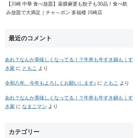
【川崎 中華 食べ放題】薬膳麻婆も餃子も30品！食べ飲
み放題で大満足｜チャ～ボン 多福楼 川崎店
最近のコメント
あれ？なんか美味しくなってる！？牛丼も牛すき鍋も｜す
き家
に
ともこ
より
令和八年、今年もよろしくお願いします♪
に
ともこ
より
あれ？なんか美味しくなってる！？牛丼も牛すき鍋も｜す
き家
に
なまこマン
より
カテゴリー