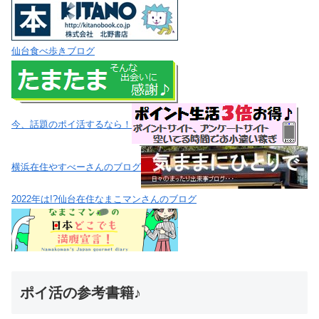
仙台食べ歩きブログ
今、話題のポイ活するなら！
横浜在住やすべーさんのブログ
2022年は!?仙台在住なまこマンさんのブログ
ポイ活の参考書籍♪