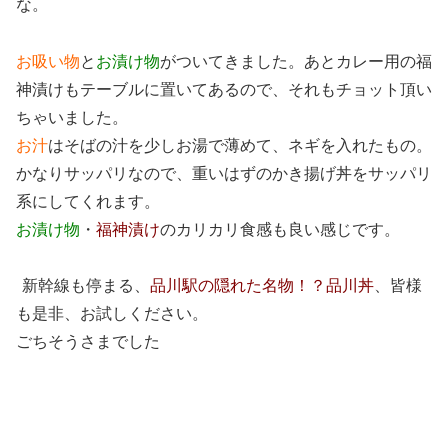
な。
お吸い物
と
お漬け物
がついてきました。あとカレー用の福
神漬けもテーブルに置いてあるので、それもチョット頂い
ちゃいました。
お汁
はそばの汁を少しお湯で薄めて、ネギを入れたもの。
かなりサッパリなので、重いはずのかき揚げ丼をサッパリ
系にしてくれます。
お漬け物
・
福神漬け
のカリカリ食感も良い感じです。
新幹線も停まる、
品川駅の隠れた名物！？品川丼
、皆様
も是非、お試しください。
ごちそうさまでした