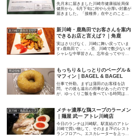
先月末に届きました川崎市健康福祉局保
健所から、6月下旬に何やら分厚い封書が
届きました。「接種券」在中とのこと。
ついに！我が家にも「新型コロナウィル
スワクチン接種券」が届きましたよ。家
庭ごとではなく、個人で届くのですね。
新川崎・鹿島田でお客さんを案内
新川崎・鹿島田エリア
我が家は主人と二人暮ら...
できるお店と言えば？｜角鹿
実はさりげなく、川崎に舞い戻っていま
す♪鹿島田で．．．否、川崎で数少ないオ
シャレな中華皆さん、忘年会ってやりま
した？私の場合は、会社では自粛。プラ
イベートでも大人数の飲み会はよろしく
ないかな．．．ということで、親しい方
もっちり＆しっとりのベーグル＆
周辺情報
と少人数で1次会のみ、...
マフィン｜BAGEL & BAGEL
仕事で外勤。まずは蒲田のお客様を訪
問。その後も遠出の用事があったのです
が、ゆっくりご飯を食べている時間はな
さそう。こんなときは駅弁かなー、なん
て思いつつ、蒲田駅の改札前を通ると、
そう言えば、まだ利用したことないな
メチャ濃厚な鶏スープのラーメン
新川崎・鹿島田エリア
ぁ．．．と気になって、衝動買...
｜麺屋 武一 アトレ川崎店
今日のランチは川崎駅。駅直結のアトレ
川崎で買い物して、そのまま7Fのレスト
ランフロアへ。エスカレーターを上った
ところに、NEW OPENの文字。麺屋 武