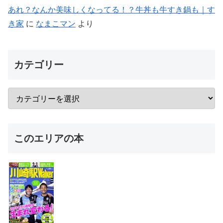
あれ？なんか美味しくなってる！？牛丼も牛すき鍋も｜す
き家
に
なまこマン
より
カテゴリー
このエリアの本