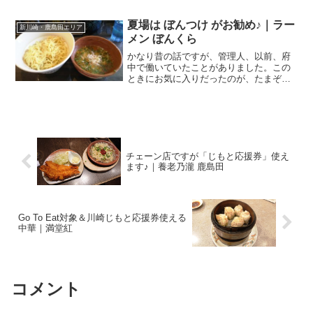
一 ［ラーメン・居酒屋］らーめんと焼き
鳥職人のコラボで誕生した、新橋発祥の
夏場は ぼんつけ がお勧め♪｜ラー
新川崎・鹿島田エリア
らーめん店です...
メン ぼんくら
かなり昔の話ですが、管理人、以前、府
中で働いていたことがありました。この
ときにお気に入りだったのが、たまぞう
っていうラーメン屋さん。同僚と、月に1
～2回は必ず行ってましたもん。九州 豚
骨醤油の美味しいラーメンでした。（現
在は、お弟子さんが引...
チェーン店ですが「じもと応援券」使え
ます♪｜養老乃瀧 鹿島田
Go To Eat対象＆川崎じもと応援券使える
中華｜満堂紅
コメント