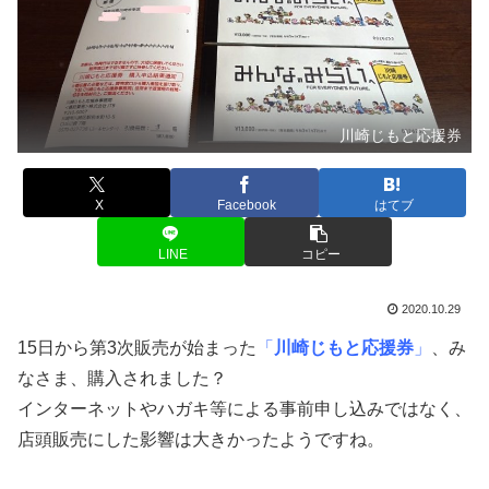
川崎じもと応援券
X
Facebook
はてブ
LINE
コピー
2020.10.29
15日から第3次販売が始まった
「
川崎じもと応援券
」
、み
なさま、購入されました？
インターネットやハガキ等による事前申し込みではなく、
店頭販売にした影響は大きかったようですね。