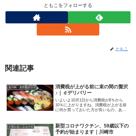
ともこをフォローする
ともこ
関連記事
消費税が上がる前に束の間の贅沢
新川崎・鹿島田エリア
♪｜ｄデリバリー
いよいよ10月1日から消費税が8％から
10％に上がりますね。消費税が上がる前
に何か買っておいた方が良いもの、ある
かな？？？そう思いなおして、私は眼鏡
を買いました。って言っても、レンズと
フレーム合わせて1万円くらいの安価なも
新型コロナワクチン、59歳以下の
お知らせ・ニュース
のですが。↑1万円...
予約が始まります｜川崎市