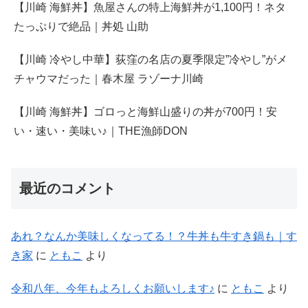
【川崎 海鮮丼】魚屋さんの特上海鮮丼が1,100円！ネタ
たっぷりで絶品｜丼処 山助
【川崎 冷やし中華】荻窪の名店の夏季限定”冷やし”がメ
チャウマだった｜春木屋 ラゾーナ川崎
【川崎 海鮮丼】ゴロっと海鮮山盛りの丼が700円！安
い・速い・美味い♪｜THE漁師DON
最近のコメント
あれ？なんか美味しくなってる！？牛丼も牛すき鍋も｜す
き家
に
ともこ
より
令和八年、今年もよろしくお願いします♪
に
ともこ
より