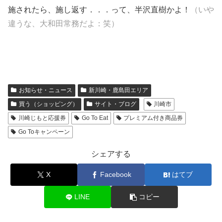
施されたら、施し返す．．．って、半沢直樹かよ！
（いや
違うな、大和田常務だよ：笑）
お知らせ・ニュース
新川崎・鹿島田エリア
買う（ショッピング）
サイト・ブログ
川崎市
川崎じもと応援券
Go To Eat
プレミアム付き商品券
Go Toキャンペーン
シェアする
X
Facebook
はてブ
LINE
コピー