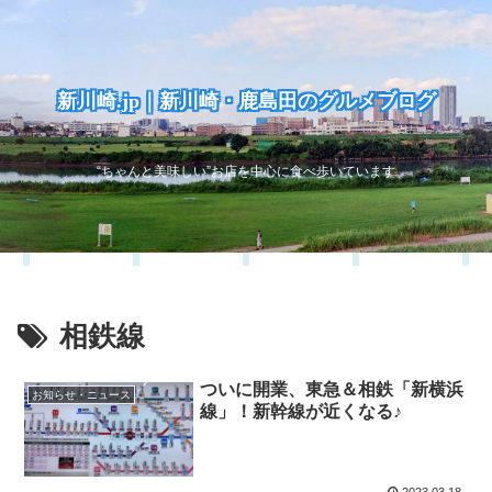
新川崎.jp｜新川崎・鹿島田のグルメブログ
“ちゃんと美味しい”お店を中心に食べ歩いています
相鉄線
ついに開業、東急＆相鉄「新横浜
お知らせ・ニュース
線」！新幹線が近くなる♪