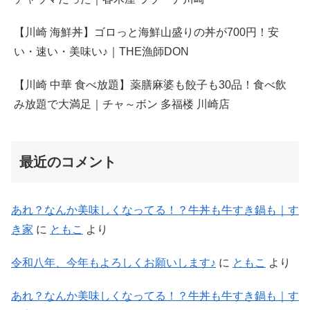
【川崎 海鮮丼】ゴロっと海鮮山盛りの丼が700円！安
い・速い・美味い♪｜THE漁師DON
【川崎 中華 食べ放題】薬膳麻婆も餃子も30品！食べ飲
み放題で大満足｜チャ～ボン 多福楼 川崎店
最近のコメント
あれ？なんか美味しくなってる！？牛丼も牛すき鍋も｜す
き家
に
ともこ
より
令和八年、今年もよろしくお願いします♪
に
ともこ
より
あれ？なんか美味しくなってる！？牛丼も牛すき鍋も｜す