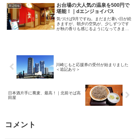
そう言えば最近、でんがなさんのランチ
お台場の大人気の温泉を500円で
周辺情報
って行ってない...
堪能！｜dエンジョイパス
気づけば9月ですね。まだまだ暑い日が続
きますが、朝夕の空気が、少しずつです
が秋の香りも感じるようになってきまし
た。この時期、どこか旅行に行くのも良
し、近場のレジャーを楽しむのも良し、
行楽シーズン♪そんなときに役に立つの
が、「ｄエンジョイパス...
川崎じもと応援券の受付が始まりました
＜追記あり＞
日本酒片手に蕎麦、最高！｜北前そば高
田屋
コメント