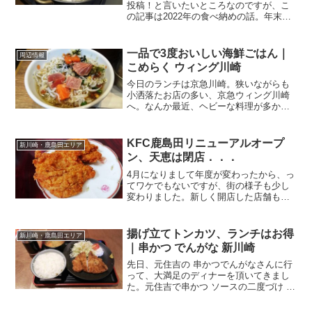
投稿！と言いたいところなのですが、こ
の記事は2022年の食べ納めの話。年末に
杜の都 仙台から川崎に戻りまして、主人
と二人のプチ忘年会！？向かいました先
は、鹿島田駅前。JR南武線の鹿島田駅か
一品で3度おいしい海鮮ごはん｜
周辺情報
らペデストリ...
こめらく ウィング川崎
今日のランチは京急川崎。狭いながらも
小洒落たお店の多い、京急ウィング川崎
へ。なんか最近、ヘビーな料理が多かっ
たから、お腹に優しいものを食べたいな
ー．．．で、そんなときには、お茶漬
け。ということで．．．こめらく 和のス
KFC鹿島田リニューアルオープ
新川崎・鹿島田エリア
ープとお茶漬けと。 ウィ...
ン、天恵は閉店．．．
4月になりまして年度が変わったから、っ
てワケでもないですが、街の様子も少し
変わりました。新しく開店した店舗もあ
れば、逆に閉店してしまったところ
も．．．そんな開店・閉店情報を二つほ
ど。KFC鹿島田がリニューアルオープン3
揚げ立てトンカツ、ランチはお得
新川崎・鹿島田エリア
月2日に下平間交差点で...
｜串かつ でんがな 新川崎
先日、元住吉の 串かつでんがなさんに行
って、大満足のディナーを頂いてきまし
た。元住吉で串かつ ソースの二度づけ 禁
止やで～｜串かつ でんがな 元住吉↑詳し
くはこちらをクリックしてくださいね。