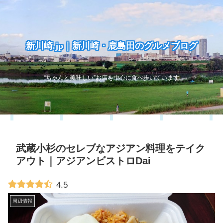
新川崎.jp｜新川崎・鹿島田のグルメブログ
“ちゃんと美味しい”お店を中心に食べ歩いています
武蔵小杉のセレブなアジアン料理をテイク
アウト｜アジアンビストロDai
4.5
周辺情報