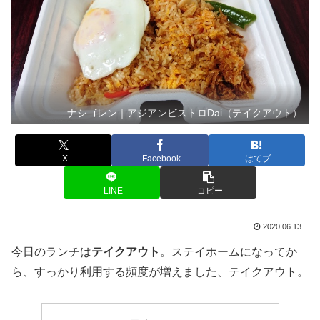
ナシゴレン｜アジアンビストロDai（テイクアウト）
X
Facebook
はてブ
LINE
コピー
2020.06.13
今日のランチは
テイクアウト
。ステイホームになってか
ら、すっかり利用する頻度が増えました、テイクアウト。