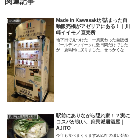
関連記事
Made in Kawasakiが詰まった自
周辺情報
動販売機がアゼリアにある！｜川
崎イイモノ直売所
地下街で見つけた、一風変わった自販機
ゴールデンウイークに数日間だけでした
が、鹿島田に戻りました。せっかくなの
で、川崎駅前にも買い物やらなにやらで
出かけたのですが、その際に川崎駅東口
の地下街、アゼリアで何やら怪しげなも
の！？を発見。自動販売機...
駅前にありながら隠れ家！？実に
新川崎・鹿島田エリア
コスパが良い、庶民派居酒屋｜
AJITO
今年も食べまくります2023年の喰い始め