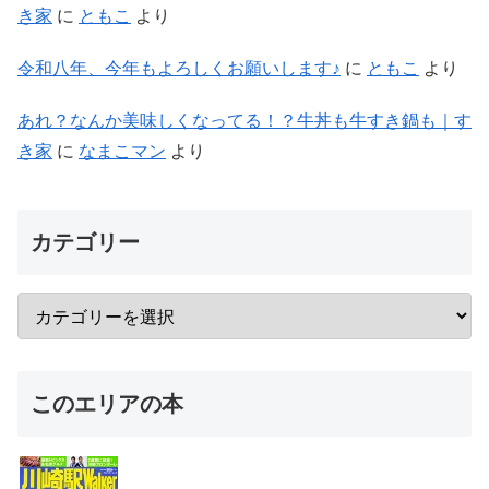
き家
に
ともこ
より
令和八年、今年もよろしくお願いします♪
に
ともこ
より
あれ？なんか美味しくなってる！？牛丼も牛すき鍋も｜す
き家
に
なまこマン
より
カテゴリー
このエリアの本