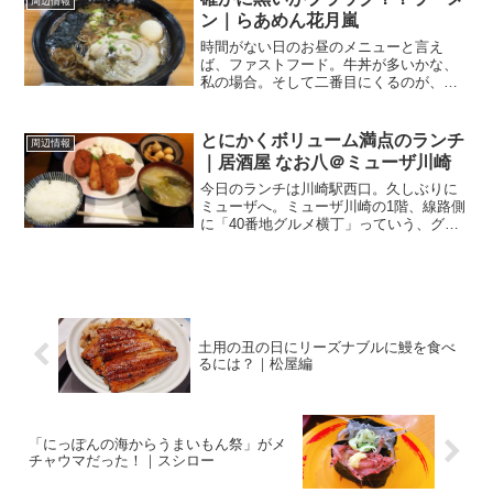
周辺情報
溝の口駅を通り過ぎる際、...
ン｜らあめん花月嵐
時間がない日のお昼のメニューと言え
ば、ファストフード。牛丼が多いかな、
私の場合。そして二番目にくるのが、ラ
ーメン！。時間があるときでも、この選
択肢はあるから、ある意味、ランチ筆頭
候補メニューかも！？メタボの素．．．
とにかくボリューム満点のランチ
周辺情報
なんてことは気にしていられ...
｜居酒屋 なお八＠ミューザ川崎
今日のランチは川崎駅西口。久しぶりに
ミューザへ。ミューザ川崎の1階、線路側
に「40番地グルメ横丁」っていう、グル
メストリートがあるんです。意外と知ら
れていないんですよね、こんなところに
お店があるって。夜は居酒屋さんになる
お店が並んでいる、正...
土用の丑の日にリーズナブルに鰻を食べ
るには？｜松屋編
「にっぽんの海からうまいもん祭」がメ
チャウマだった！｜スシロー