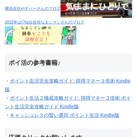
横浜在住やすべーさんのブログ
2022年は!?仙台在住なまこマンさんのブログ
ポイ活の参考書籍♪
・
ポイント生活完全攻略ガイド: 得得マネー３倍術 Kindle
版
・
ポイント生活２徹底攻略ガイド: 得得マネー３倍術 ポイ
ント生活完全攻略ガイド Kindle版
・
キャッシュレスの賢い選択 ポイント生活 Kindle版