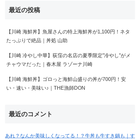
最近の投稿
【川崎 海鮮丼】魚屋さんの特上海鮮丼が1,100円！ネタ
たっぷりで絶品｜丼処 山助
【川崎 冷やし中華】荻窪の名店の夏季限定”冷やし”がメ
チャウマだった｜春木屋 ラゾーナ川崎
【川崎 海鮮丼】ゴロっと海鮮山盛りの丼が700円！安
い・速い・美味い♪｜THE漁師DON
最近のコメント
あれ？なんか美味しくなってる！？牛丼も牛すき鍋も｜す