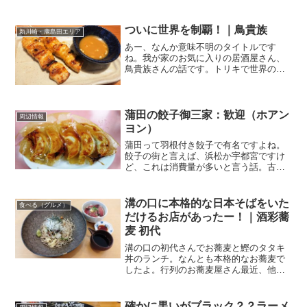
ろにあるお店。ミスタードーナツ 鹿島田
ショップ関連ランキング：ドーナツ | 鹿
島田駅、新川崎駅南武線の鹿島田駅の改
ついに世界を制覇！｜鳥貴族
新川崎・鹿島田エリア
札口を出て徒歩1分...
あー、なんか意味不明のタイトルです
ね。我が家のお気に入りの居酒屋さん、
鳥貴族さんの話です。トリキで世界の旨
いもん！定番メニューに加えて、期間限
定メニューが登場するのが、トリキの楽
しみ。今の期間限定メニューは、その名
も「世界のグルメ旨いもん世...
蒲田の餃子御三家：歓迎（ホアン
周辺情報
ヨン）
蒲田って羽根付き餃子で有名ですよね。
餃子の街と言えば、浜松か宇都宮ですけ
ど、これは消費量が多いと言う話。古く
から羽根付き餃子を提供している蒲田の
街も、昨今のB級グルメブームで、知名度
は全国区。そんな蒲田に餃子御三家があ
溝の口に本格的な日本そばをいた
食べる（グルメ）
るのはご存じでしょうか...
だけるお店があったー！｜酒彩蕎
麦 初代
溝の口の初代さんでお蕎麦と鰹のタタキ
丼のランチ。なんとも本格的なお蕎麦で
したよ。行列のお蕎麦屋さん最近、他手
続きに溝の口方面に行く用事がありまし
て、南武線から東急田園都市線に乗り換
えることが多かったんです。お昼前後に
確かに黒いがブラック？？ラーメ