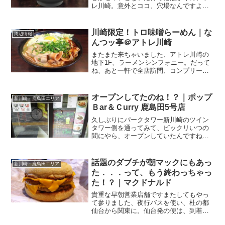
レ川崎。意外とココ、穴場なんですよ、
地下にあって目立たないからか、それほ
どの大混雑にはならなくて。お昼休みで
も12:10くらいまでに滑り込めば、待ち時
川崎限定！トロ味噌らーめん｜な
周辺情報
間ゼロで入店できる...
んつッ亭＠アトレ川崎
またまた来ちゃいました、アトレ川崎の
地下1F、ラーメンシンフォニー。だって
ね、あと一軒で全店訪問、コンプリート
なんですもの。ここまで来たら、全店制
覇しないと気持ち悪いじゃないの。と言
うわけで、残された一軒は...なんつッ亭
オープンしてたのね！？｜ポップ
新川崎・鹿島田エリア
川崎店 さんお店...
Ｂar＆Ｃurry 鹿島田5号店
久しぶりにパークタワー新川崎のツイン
タワー側を通ってみて、ビックリいつの
間にやら、オープンしていたんですね！
ポップカレーさん。新川崎スクエアの隣
のタワーマンション、パークタワー新川
崎の1F、ツインタワー（新川崎三井ビル
話題のダブチが朝マックにもあっ
新川崎・鹿島田エリア
ディング）側にあるのが...
た．．．って、もう終わっちゃっ
た！？｜マクドナルド
貴重な早朝営業店舗ですまたしてもやっ
て参りました、夜行バスを使い、杜の都
仙台から関東に。仙台発の便は、到着地
が東京か横浜。いつも、極力、安い便を