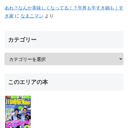
あれ？なんか美味しくなってる！？牛丼も牛すき鍋も｜す
き家
に
なまこマン
より
カテゴリー
このエリアの本