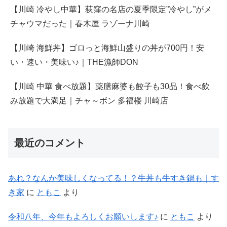
【川崎 冷やし中華】荻窪の名店の夏季限定”冷やし”がメ
チャウマだった｜春木屋 ラゾーナ川崎
【川崎 海鮮丼】ゴロっと海鮮山盛りの丼が700円！安
い・速い・美味い♪｜THE漁師DON
【川崎 中華 食べ放題】薬膳麻婆も餃子も30品！食べ飲
み放題で大満足｜チャ～ボン 多福楼 川崎店
最近のコメント
あれ？なんか美味しくなってる！？牛丼も牛すき鍋も｜す
き家
に
ともこ
より
令和八年、今年もよろしくお願いします♪
に
ともこ
より