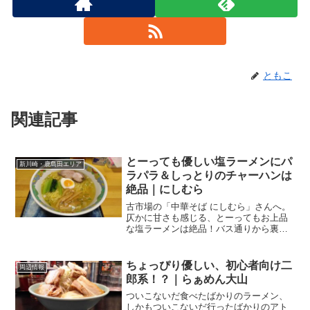
ともこ
関連記事
とーっても優しい塩ラーメンにパ
新川崎・鹿島田エリア
ラパラ＆しっとりのチャーハンは
絶品｜にしむら
古市場の「中華そば にしむら」さんへ。
仄かに甘さも感じる、とーってもお上品
な塩ラーメンは絶品！バス通りから裏道
へ移転コロナが明けたからでしょうか、
私もダンナも会食が増えてきました。そ
んなこんなのとある週末、ダンナが会食
ちょっぴり優しい、初心者向け二
周辺情報
で私、一人飯。買い物つ...
郎系！？｜らぁめん大山
ついこないだ食べたばかりのラーメン、
しかもついこないだ行ったばかりのアト