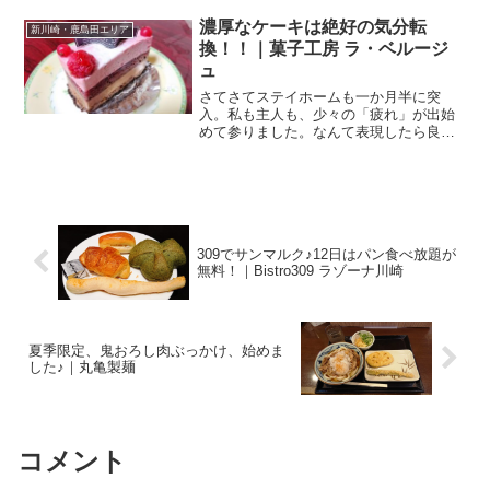
利用するように頑張っている私です。今
回利用しましたのは、仙台駅を23:00に出
濃厚なケーキは絶好の気分転
新川崎・鹿島田エリア
まして、早朝の5:...
換！！｜菓子工房 ラ・ベルージ
ュ
さてさてステイホームも一か月半に突
入。私も主人も、少々の「疲れ」が出始
めて参りました。なんて表現したら良い
んでしょうか、「ストレス」って言うの
かな？ ずーっと籠っているって、結構、
辛いですよね。甘いケーキは脳みそに効
く！たまには甘いものでも...
309でサンマルク♪12日はパン食べ放題が
無料！｜Bistro309 ラゾーナ川崎
夏季限定、鬼おろし肉ぶっかけ、始めま
した♪｜丸亀製麺
コメント