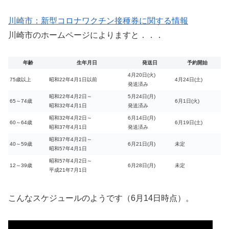
川崎市：新型コロナワクチン接種券に関する情報
川崎市のホームページによりますと．．．
年齢
生年月日
発送日
予約開始
4月20日(火)
75歳以上
昭和22年4月1日以前
4月24日(土)
発送済み
昭和22年4月2日～
5月24日(月)
65～74歳
6月1日(火)
昭和32年4月1日
発送済み
昭和32年4月2日～
6月14日(月)
60～64歳
6月19日(土)
昭和37年4月1日
発送済み
昭和37年4月2日～
40～59歳
6月21日(月)
未定
昭和57年4月1日
昭和57年4月2日～
12～39歳
6月28日(月)
未定
平成21年7月1日
こんなスケジュールのようです（6月14日時点）。