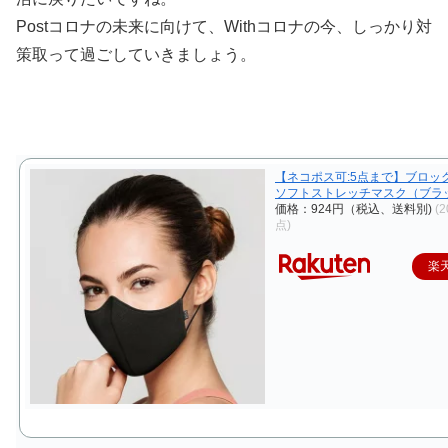
Postコロナの未来に向けて、Withコロナの今、しっかり対
策取って過ごしていきましょう。
【ネコポス可:5点まで】ブロック
ソフトストレッチマスク（ブラ
価格：924円（税込、送料別)
(2
点)
楽