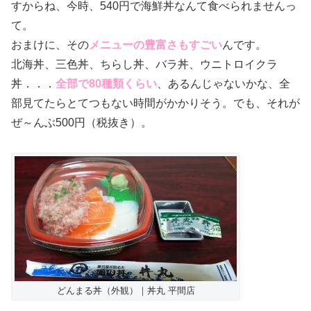
すからね、今時、540円で海鮮丼なんて食べられませんっ
て。
おまけに、その
メニューの豊富さもすごい
んです。
北海丼、三色丼、ちらし丼、バラ丼、ウニトロイクラ
丼．．．
全部で80種類くらい
、あるんじゃないかな、全
部見てたらとてつもない時間がかかりそう。でも、それが
ぜ～んぶ500円（税抜き）。
どんまる丼（外観）｜丼丸 平間店