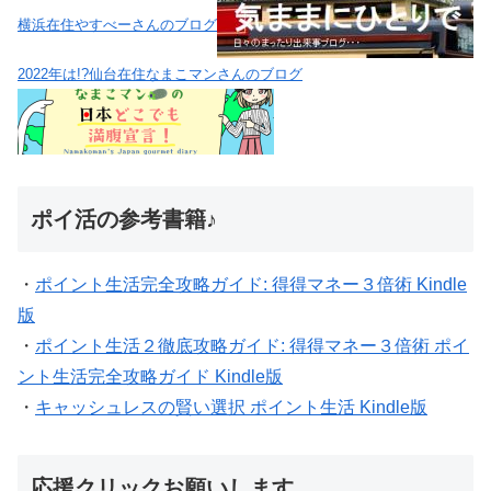
横浜在住やすべーさんのブログ
2022年は!?仙台在住なまこマンさんのブログ
ポイ活の参考書籍♪
・
ポイント生活完全攻略ガイド: 得得マネー３倍術 Kindle
版
・
ポイント生活２徹底攻略ガイド: 得得マネー３倍術 ポイ
ント生活完全攻略ガイド Kindle版
・
キャッシュレスの賢い選択 ポイント生活 Kindle版
応援クリックお願いします