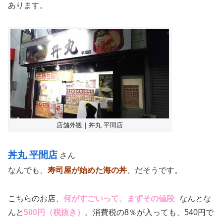
あります。
店舗外観｜丼丸 平間店
丼丸 平間店
さん
なんでも、
寿司屋が始めた海の丼
、だそうです。
こちらのお店、
何がすごいって、まずその値段
なんとな
んと
500円（税抜き）
。消費税の8％が入っても、540円で