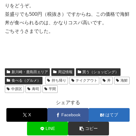
りをどうぞ。
並盛りでも500円（税抜き）ですからね、この価格で海鮮
丼が食べられるのは、かなりコスパ高いです。
ごちそうさまでした。
新川崎・鹿島田エリア
周辺情報
買う（ショッピング）
食べる（グルメ）
持ち帰り
テイクアウト
丼
海鮮
中原区
寿司
平間
シェアする
X
Facebook
はてブ
LINE
コピー