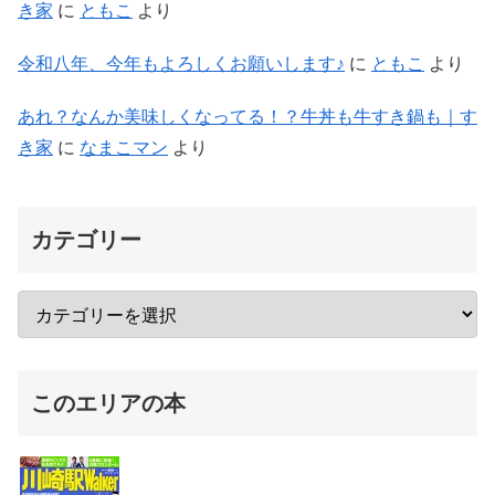
き家
に
ともこ
より
令和八年、今年もよろしくお願いします♪
に
ともこ
より
あれ？なんか美味しくなってる！？牛丼も牛すき鍋も｜す
き家
に
なまこマン
より
カテゴリー
このエリアの本