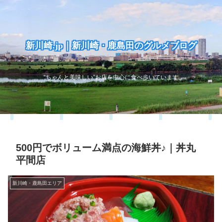
新川崎.jp｜新川崎・鹿島田のグルメブログ
“ちゃんと美味しい”お店を中心に食べ歩いています
500円でボリューム満点の海鮮丼♪｜丼丸
平間店
新川崎・鹿島田エリア