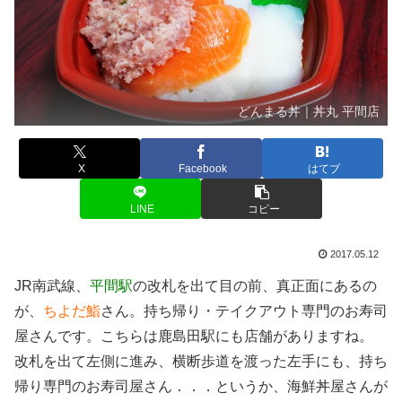
どんまる丼｜丼丸 平間店
X
Facebook
はてブ
LINE
コピー
2017.05.12
JR南武線、
平間駅
の改札を出て目の前、真正面にあるの
が、
ちよだ鮨
さん。持ち帰り・テイクアウト専門のお寿司
屋さんです。こちらは鹿島田駅にも店舗がありますね。
改札を出て左側に進み、横断歩道を渡った左手にも、持ち
帰り専門のお寿司屋さん．．．というか、海鮮丼屋さんが