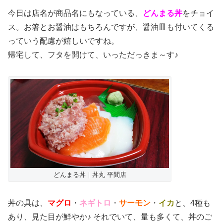
今日は店名が商品名にもなっている、
どんまる丼
をチョイ
ス。お箸とお醤油はもちろんですが、醤油皿も付いてくる
っていう配慮が嬉しいですね。
帰宅して、フタを開けて、いっただっきま～す♪
どんまる丼｜丼丸 平間店
丼の具は、
マグロ
・
ネギトロ
・
サーモン
・
イカ
と、4種も
あり、見た目が鮮やか♪ それでいて、量も多くて、丼のご