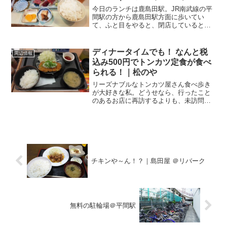
今日のランチは鹿島田駅。JR南武線の平
間駅の方から鹿島田駅方面に歩いてい
て、ふと目をやると、閉店していると思
い込んでいたお店、やっているっぽい。
鹿島田駅チカ、ランチは水・木・金曜日
限定鹿島田駅からですと歩いて2分程度、
ディナータイムでも！ なんと税
周辺情報
新川崎駅からですと5分...
込み500円でトンカツ定食が食べ
られる！｜松のや
リーズナブルなトンカツ屋さん食べ歩き
が大好きな私。どうせなら、行ったこと
のあるお店に再訪するよりも、未訪問の
お店を開拓した方が楽しい、そんな性格
なのですが、だからと言ってチェーン店
を利用しないか？っていうと、決してそ
んなことはありません。期...
チキンや～ん！？｜島田屋 ＠リバーク
無料の駐輪場＠平間駅