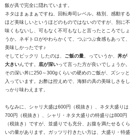
飯が具で完全に隠れています。
ネタはまぁまぁですね、回転寿司レベル。格別、感動する
ほど美味しいというほどのものではないのですが、別に不
味くもないし、可もなく不可もなしと言ったところでしょ
うか。ネギトロがやわらかくて、つぶつぶ食感もあって、
美味しかったです♪
そしてビックリ
したのは、
ご飯の量
。っていうか、
丼が
大きい
んです。
底が深い
って言った方が良いでしょうか。
その深い丼に250～300gくらいの硬めのご飯が、ズシッと
入っています。お酢は控えめで、海鮮の具の美味しさをし
っかり味わえます。
ちなみに、シャリ大盛は600円（税抜き）、ネタ大盛りは
700円（税抜き）、シャリ・ネタ大盛りの特盛りは800円
（税抜き）ですが、並盛りでも充分、お腹を満たせるくら
いの量があります。ガッツリ行きたい方は、大盛り・特盛