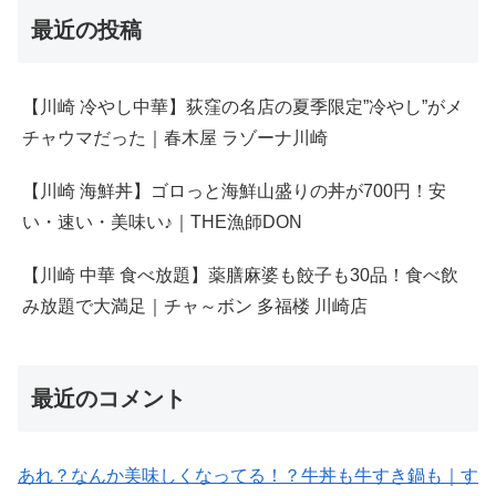
最近の投稿
【川崎 冷やし中華】荻窪の名店の夏季限定”冷やし”がメ
チャウマだった｜春木屋 ラゾーナ川崎
【川崎 海鮮丼】ゴロっと海鮮山盛りの丼が700円！安
い・速い・美味い♪｜THE漁師DON
【川崎 中華 食べ放題】薬膳麻婆も餃子も30品！食べ飲
み放題で大満足｜チャ～ボン 多福楼 川崎店
最近のコメント
あれ？なんか美味しくなってる！？牛丼も牛すき鍋も｜す