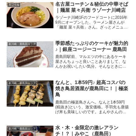
久末のT字路を過ぎた辺りにあるの
名古屋コーチン＆秘伝の中華そば
周辺情報
が．．．ブロンコビリー 高...
｜麺屋 菜々兵衛 ラゾーナ川崎店
ラゾーナ川崎1Fのフードコートに2016年
9月にオープンした、ラーメン屋さんが
「麺屋 菜々兵衛」さん。ざっとメニュー
を見渡して、一番気になったのは「名古
屋コーチン」（800円）。ちなみに税別、
ちょっと高いなぁ．．．ま、ラゾーナっ
季節感たっぷりのケーキが魅力的
新川崎・鹿島田エリア
て全体的にイ...
♪｜銀座コージーコーナー 鹿島田
鹿島田駅前、マルエツの中にあるケーキ
屋さんちょっと良いことありまして、な
んかお祝いしたい気分。そんなときにケ
ーキって良いですよねー。コンビニのケ
ーキじゃなくて、洋菓子屋さんのケーキ
って、やっぱり違うんですよね。という
なんと、1本59円♪ 超高コスパの
新川崎・鹿島田エリア
ワケで向かいましたのは、...
焼き鳥居酒屋が鹿島田に！｜極楽
鳥
鹿島田の極楽鳥さんへ。なんと1本59円
(税抜き)という、激安価格。手羽先も唐揚
げ丼も美味しいのです。まんやさんの後
に2025年の初の外食は、やはり地元で。
ということで、ずっと気になっているお
店に行ってきました。新川崎スクエアや
水・木・金限定の激レアラン
新川崎・鹿島田エリア
パークシティ新...
チ！？｜みやこ（鹿島田）