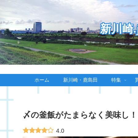
新川崎
ホーム
新川崎・鹿島田
特集
〆の釜飯がたまらなく美味し！
4.0