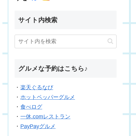
サイト内検索
グルメな予約はこちら♪
・
楽天ぐるなび
・
ホットペッパーグルメ
・
食べログ
・
一休.comレストラン
・
PayPayグルメ