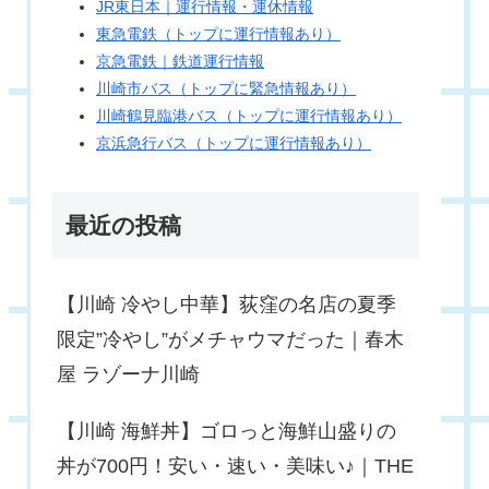
JR東日本｜運行情報・運休情報
東急電鉄（トップに運行情報あり）
京急電鉄｜鉄道運行情報
川崎市バス（トップに緊急情報あり）
川崎鶴見臨港バス（トップに運行情報あり）
京浜急行バス（トップに運行情報あり）
最近の投稿
【川崎 冷やし中華】荻窪の名店の夏季
限定”冷やし”がメチャウマだった｜春木
屋 ラゾーナ川崎
【川崎 海鮮丼】ゴロっと海鮮山盛りの
丼が700円！安い・速い・美味い♪｜THE