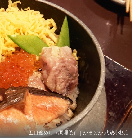
五目釜めし（調理後）｜かまどか 武蔵小杉店