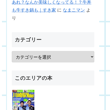
あれ？なんか美味しくなってる！？牛丼
も牛すき鍋も｜すき家
に
なまこマン
よ
り
カテゴリー
このエリアの本