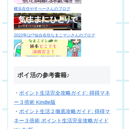
横浜在住やすべーさんのブログ
2022年は!?仙台在住なまこマンさんのブログ
ポイ活の参考書籍♪
・
ポイント生活完全攻略ガイド: 得得マネ
ー３倍術 Kindle版
・
ポイント生活２徹底攻略ガイド: 得得マ
ネー３倍術 ポイント生活完全攻略ガイド