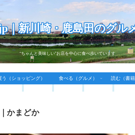
.jp｜新川崎・鹿島田のグル
“ちゃんと美味しい”お店を中心に食べ歩いています
買う（ショッピング）
食べる（グルメ）
読む（書籍
｜かまどか