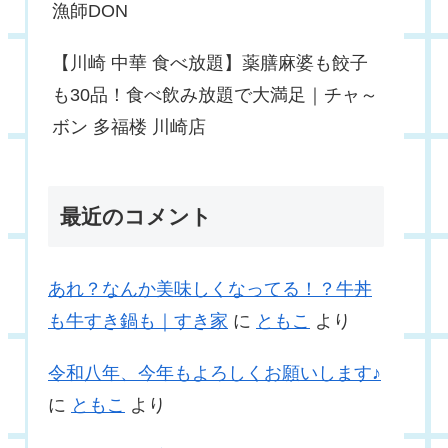
漁師DON
【川崎 中華 食べ放題】薬膳麻婆も餃子
も30品！食べ飲み放題で大満足｜チャ～
ボン 多福楼 川崎店
最近のコメント
あれ？なんか美味しくなってる！？牛丼
も牛すき鍋も｜すき家
に
ともこ
より
令和八年、今年もよろしくお願いします♪
に
ともこ
より