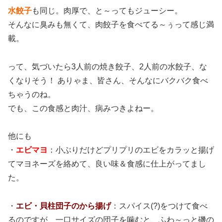
水餃子
も同じ。肉厚で、と～ってもジューシー。
そんなに臭みも無くて、肉餃子を食べてる～ぅって感じ満
載。
って、気づいたら3人前の焼き餃子、2人前の水餃子、な
くなりそう！ ありゃま、皆さん、そんなにバクバク食べ
ちゃうのね。
でも、この食感と肉汁、病みつきよねー。
他にも
・
エビマヨ
：小ぶりだけどプリプリのエビをカラッと揚げ
てマヨネーズを絡めて、良い味＆食感に仕上がってまし
た。
・
エビ・貝柱団子のから揚げ
：スパイス(?)をつけて食べ
るのですが、一口サイズの団子を噛むと、ふわ～っと磯の