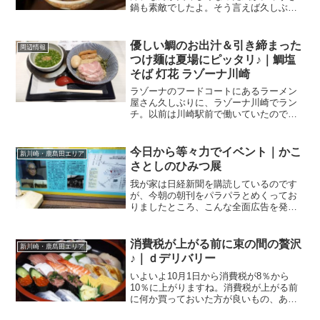
鍋も素敵でしたよ。そう言えば久しぶり
2022年から二年間、仙台に単身赴任して
ました。学生時代以来の一人暮らし。そ
りゃーもー、楽しかったですよ(笑)ただ
優しい鯛のお出汁＆引き締まった
周辺情報
ね、仕事を終えて食...
つけ麺は夏場にピッタリ♪｜鯛塩
そば 灯花 ラゾーナ川崎
ラゾーナのフードコートにあるラーメン
屋さん久しぶりに、ラゾーナ川崎でラン
チ。以前は川崎駅前で働いていたので、
お昼休みや仕事帰りに頻繁に利用してい
たのですが、最近はとんとご無沙汰。ラ
ゾーナの1Fにあるのが、ダイニングセレ
今日から等々力でイベント｜かこ
新川崎・鹿島田エリア
クションと呼ばれるフー...
さとしのひみつ展
我が家は日経新聞を購読しているのです
が、今朝の朝刊をパラパラとめくってお
りましたところ、こんな全面広告を発
見！5月2日に92歳で亡くなられた、かこ
さとし先生に関するものでした。いか
に、かこさとし先生が大きな存在であっ
消費税が上がる前に束の間の贅沢
新川崎・鹿島田エリア
たかを感じることができた...
♪｜ｄデリバリー
いよいよ10月1日から消費税が8％から
10％に上がりますね。消費税が上がる前
に何か買っておいた方が良いもの、ある
かな？？？そう思いなおして、私は眼鏡