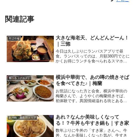
関連記事
大きな海老天、どんどんどーん！
周辺情報
｜三惚
今日は久しぶりにランパスアプリで昼
食。ランパスってのは、月額380円でとに
かくお得にランチを食べられるスマホア
プリ、ランチパスポートアプリのこと
ね。お得にランチを食べられるスマホア
プリ｜ランチパスポートアプリ↑詳しくは
横浜中華街で、あの噂の焼きそば
食べる（グルメ）
こちらをクリックしてく...
を食べてきた♪｜梅蘭
お世話になった方と会食。横浜中華街の
梅蘭さんで、ようやくの梅蘭焼きそば、
初体験です。異国情緒溢れる街とある週
末、川崎に戻っているタイミングで、昔
の職場でお世話になった方、お二人とラ
ンチのご会食することに。お二人とも、
あれ？なんか美味しくなって
新川崎・鹿島田エリア
もんのすんごくお久しぶり...
る！？牛丼も牛すき鍋も｜すき家
数年ぶりに牛丼の「すき家」さんへ。牛
丼、なんか美味しくなった気が。牛すき