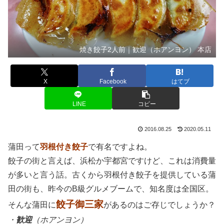
焼き餃子2人前｜歓迎（ホアンヨン） 本店
X
Facebook
はてブ
LINE
コピー
2016.08.25
2020.05.11
蒲田って
羽根付き餃子
で有名ですよね。
餃子の街と言えば、浜松か宇都宮ですけど、これは消費量
が多いと言う話。古くから羽根付き餃子を提供している蒲
田の街も、昨今のB級グルメブームで、知名度は全国区。
餃子御三家
そんな蒲田に
があるのはご存じでしょうか？
・
歓迎
（ホアンヨン）