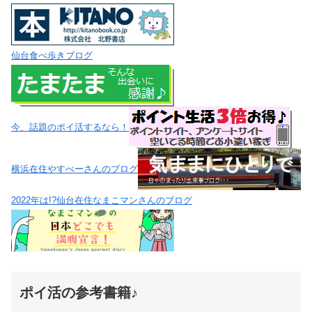
仙台食べ歩きブログ
今、話題のポイ活するなら！
横浜在住やすべーさんのブログ
2022年は!?仙台在住なまこマンさんのブログ
ポイ活の参考書籍♪