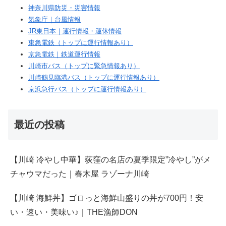
神奈川県防災・災害情報
気象庁｜台風情報
JR東日本｜運行情報・運休情報
東急電鉄（トップに運行情報あり）
京急電鉄｜鉄道運行情報
川崎市バス（トップに緊急情報あり）
川崎鶴見臨港バス（トップに運行情報あり）
京浜急行バス（トップに運行情報あり）
最近の投稿
【川崎 冷やし中華】荻窪の名店の夏季限定”冷やし”がメ
チャウマだった｜春木屋 ラゾーナ川崎
【川崎 海鮮丼】ゴロっと海鮮山盛りの丼が700円！安
い・速い・美味い♪｜THE漁師DON