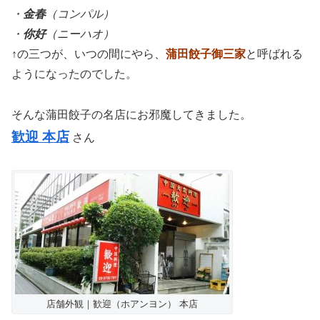
・
金春
（コンパル）
・
你好
（ニーハオ）
↑の三つが、いつの間にやら、
蒲田餃子御三家
と呼ばれる
ようになったのでした。
そんな蒲田餃子の名店にお邪魔してきました。
歓迎 本店
さん
店舗外観｜歓迎（ホアンヨン） 本店