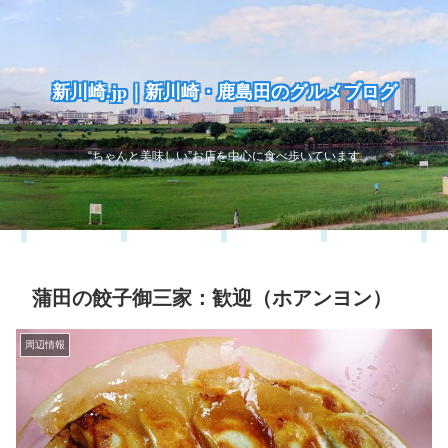
新川崎.jp｜新川崎・鹿島田のグルメブログ
“ちゃんと美味しい”お店を中心に食べ歩いています
蒲田の餃子御三家：歓迎（ホアンヨン）
周辺情報