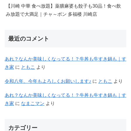
【川崎 中華 食べ放題】薬膳麻婆も餃子も30品！食べ飲
み放題で大満足｜チャ～ボン 多福楼 川崎店
最近のコメント
あれ？なんか美味しくなってる！？牛丼も牛すき鍋も｜す
き家
に
ともこ
より
令和八年、今年もよろしくお願いします♪
に
ともこ
より
あれ？なんか美味しくなってる！？牛丼も牛すき鍋も｜す
き家
に
なまこマン
より
カテゴリー