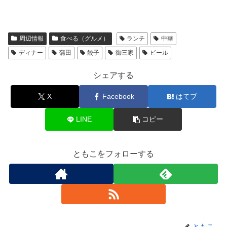
周辺情報
食べる（グルメ）
ランチ
中華
ディナー
蒲田
餃子
御三家
ビール
シェアする
X
Facebook
はてブ
LINE
コピー
ともこをフォローする
ともこ