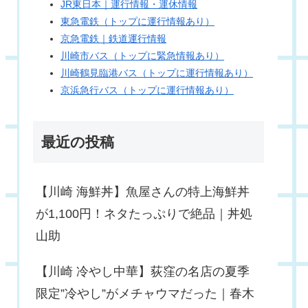
JR東日本｜運行情報・運休情報
東急電鉄（トップに運行情報あり）
京急電鉄｜鉄道運行情報
川崎市バス（トップに緊急情報あり）
川崎鶴見臨港バス（トップに運行情報あり）
京浜急行バス（トップに運行情報あり）
最近の投稿
【川崎 海鮮丼】魚屋さんの特上海鮮丼
が1,100円！ネタたっぷりで絶品｜丼処
山助
【川崎 冷やし中華】荻窪の名店の夏季
限定”冷やし”がメチャウマだった｜春木