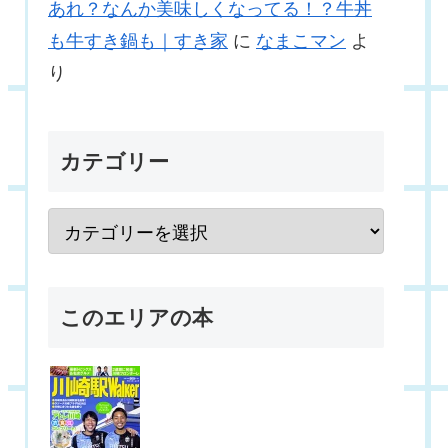
あれ？なんか美味しくなってる！？牛丼
も牛すき鍋も｜すき家
に
なまこマン
よ
り
カテゴリー
このエリアの本