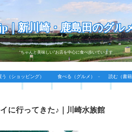
.jp｜新川崎・鹿島田のグル
“ちゃんと美味しい”お店を中心に食べ歩いています
買う（ショッピング）
食べる（グルメ）
読む（書籍
イに行ってきた♪｜川崎水族館