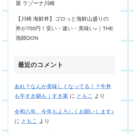
屋 ラゾーナ川崎
【川崎 海鮮丼】ゴロっと海鮮山盛りの
丼が700円！安い・速い・美味い♪｜THE
漁師DON
最近のコメント
あれ？なんか美味しくなってる！？牛丼
も牛すき鍋も｜すき家
に
ともこ
より
令和八年、今年もよろしくお願いします♪
に
ともこ
より