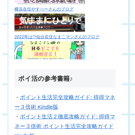
横浜在住やすべーさんのブログ
2022年は!?仙台在住なまこマンさんのブログ
ポイ活の参考書籍♪
・
ポイント生活完全攻略ガイド: 得得マネ
ー３倍術 Kindle版
・
ポイント生活２徹底攻略ガイド: 得得マ
ネー３倍術 ポイント生活完全攻略ガイド