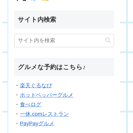
サイト内検索
グルメな予約はこちら♪
・
楽天ぐるなび
・
ホットペッパーグルメ
・
食べログ
・
一休.comレストラン
・
PayPayグルメ