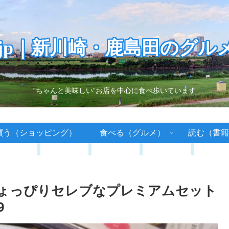
.jp｜新川崎・鹿島田のグル
“ちゃんと美味しい”お店を中心に食べ歩いています
買う（ショッピング）
食べる（グルメ）
読む（書籍
ちょっぴりセレブなプレミアムセット
9