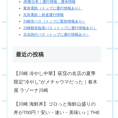
JR東日本｜運行情報・運休情報
東急電鉄（トップに運行情報あり）
京急電鉄｜鉄道運行情報
川崎市バス（トップに緊急情報あり）
川崎鶴見臨港バス（トップに運行情報あり）
京浜急行バス（トップに運行情報あり）
最近の投稿
【川崎 冷やし中華】荻窪の名店の夏季
限定”冷やし”がメチャウマだった｜春木
屋 ラゾーナ川崎
【川崎 海鮮丼】ゴロっと海鮮山盛りの
丼が700円！安い・速い・美味い♪｜THE