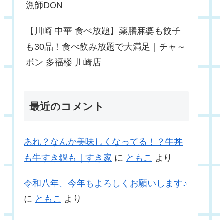
漁師DON
【川崎 中華 食べ放題】薬膳麻婆も餃子
も30品！食べ飲み放題で大満足｜チャ～
ボン 多福楼 川崎店
最近のコメント
あれ？なんか美味しくなってる！？牛丼
も牛すき鍋も｜すき家
に
ともこ
より
令和八年、今年もよろしくお願いします♪
に
ともこ
より