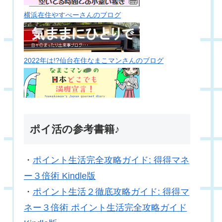
横浜在住やすべーさんのブログ
2022年は!?仙台在住なまこマンさんのブログ
ポイ活の参考書籍♪
・
ポイント生活完全攻略ガイド: 得得マネ
ー３倍術 Kindle版
・
ポイント生活２徹底攻略ガイド: 得得マ
ネー３倍術 ポイント生活完全攻略ガイド