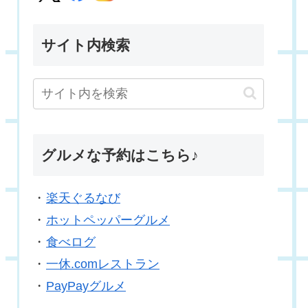
サイト内検索
グルメな予約はこちら♪
・
楽天ぐるなび
・
ホットペッパーグルメ
・
食べログ
・
一休.comレストラン
・
PayPayグルメ