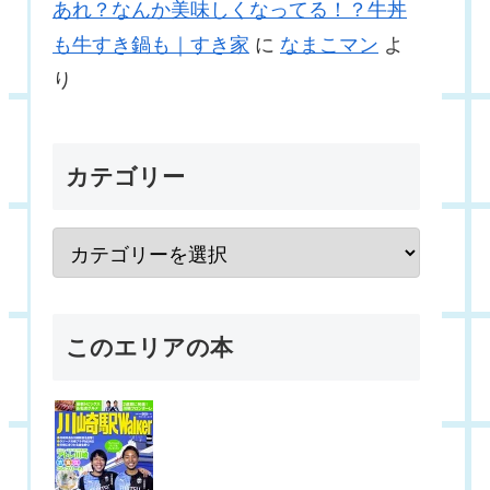
あれ？なんか美味しくなってる！？牛丼
も牛すき鍋も｜すき家
に
なまこマン
よ
り
カテゴリー
このエリアの本