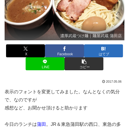
濃厚武蔵つけ麺｜麺屋武蔵 蒲田店
X
Facebook
はてブ
LINE
コピー
2017.05.06
表示のフォントを変更してみました。なんとなくの気分
で、なのですが
感想など、お聞かせ頂けると助かります
今日のランチは
蒲田
。JR＆東急蒲田駅の西口、東急の多