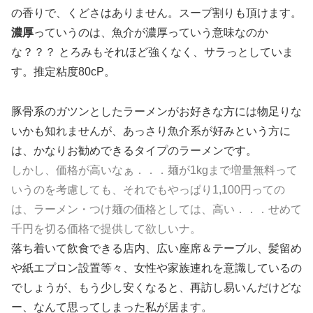
の香りで、くどさはありません。スープ割りも頂けます。
濃厚
っていうのは、魚介が濃厚っていう意味なのか
な？？？ とろみもそれほど強くなく、サラっとしていま
す。推定粘度80cP。
豚骨系のガツンとしたラーメンがお好きな方には物足りな
いかも知れませんが、あっさり魚介系が好みという方に
は、かなりお勧めできるタイプのラーメンです。
しかし、価格が高いなぁ．．．麺が1kgまで増量無料って
いうのを考慮しても、それでもやっぱり1,100円っての
は、ラーメン・つけ麺の価格としては、高い．．．せめて
千円を切る価格で提供して欲しいナ。
落ち着いて飲食できる店内、広い座席＆テーブル、髪留め
や紙エプロン設置等々、女性や家族連れを意識しているの
でしょうが、もう少し安くなると、再訪し易いんだけどな
ー、なんて思ってしまった私が居ます。