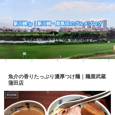
新川崎.jp｜新川崎・鹿島田のグルメブログ
“ちゃんと美味しい”お店を中心に食べ歩いています
魚介の香りたっぷり濃厚つけ麺｜麺屋武蔵
蒲田店
周辺情報