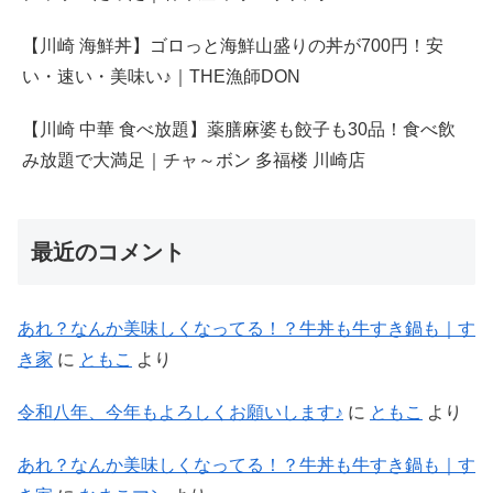
【川崎 海鮮丼】ゴロっと海鮮山盛りの丼が700円！安
い・速い・美味い♪｜THE漁師DON
【川崎 中華 食べ放題】薬膳麻婆も餃子も30品！食べ飲
み放題で大満足｜チャ～ボン 多福楼 川崎店
最近のコメント
あれ？なんか美味しくなってる！？牛丼も牛すき鍋も｜す
き家
に
ともこ
より
令和八年、今年もよろしくお願いします♪
に
ともこ
より
あれ？なんか美味しくなってる！？牛丼も牛すき鍋も｜す