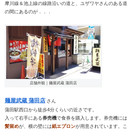
摩川線＆池上線の線路沿いの道と、ユザワヤさんのある道
の間にあるのが．．．
店舗外観｜麺屋武蔵 蒲田店
麺屋武蔵 蒲田店
さん
蒲田駅西口から徒歩4分くらいの近さです。
入って右手にある
券売機
で食券を購入します。券売機には
髪留め
が、横の壁には
紙エプロン
が用意されています。こ