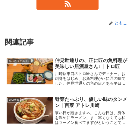
ともこ
関連記事
仲見世通りの、正に匠の魚料理が
食べる（グルメ）
美味しい居酒屋さん♪｜トロ匠
川崎駅東口のトロ匠さんでディナー。お
刺身をはじめ、お魚料理が正に匠の味で
した。仲見世通りの角の店とある平日、
今日は川崎駅でダンナとディナー。向か
いました先は、川崎駅東口の仲見世通
り。地下街のアゼリアを抜け、26番出口
野菜たっぷり、優しい味のタンメ
周辺情報
から出てさらに4～5分歩...
ン｜百菜 アトレ川崎
寒い日が続きますネ。こんな日は、身体
を温めにラーメン。ま、寒くなくても私
はラーメン食べてますがということで、
本日のランチは．．．たんめん専門店 百
菜 さんアトレ川崎B1F、ラーメンシンフ