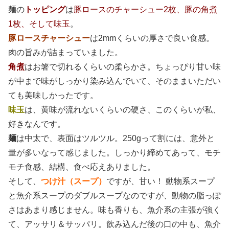
麺の
トッピング
は
豚ロースのチャーシュー2枚、豚の角煮
1枚、そして味玉
。
豚ロースチャーシュー
は2mmくらいの厚さで良い食感。
肉の旨みが詰まっていました。
角煮
はお箸で切れるくらいの柔らかさ。ちょっぴり甘い味
が中まで味がしっかり染み込んでいて、そのままいただい
ても美味しかったです。
味玉
は、黄味が流れないくらいの硬さ、このくらいが私、
好きなんです。
麺
は中太で、表面はツルツル。250gって割には、意外と
量が多いなって感じました。しっかり締めてあって、モチ
モチ食感、結構、食べ応えありました。
そして、
つけ汁（スープ）
ですが、甘い！ 動物系スープ
と魚介系スープのダブルスープなのですが、動物の脂っぽ
さはあまり感じません。味も香りも、魚介系の主張が強く
て、アッサリ＆サッパリ。飲み込んだ後の口の中も、魚介