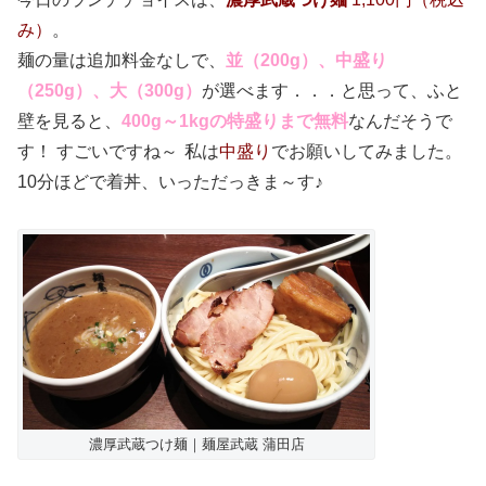
み）
。
麺の量は追加料金なしで、
並（200g）、中盛り
（250g）、大（300g）
が選べます．．．と思って、ふと
壁を見ると、
400g～1kgの特盛りまで無料
なんだそうで
す！ すごいですね～
私は
中盛り
でお願いしてみました。
10分ほどで着丼、いっただっきま～す♪
濃厚武蔵つけ麺｜麺屋武蔵 蒲田店