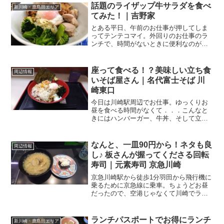
ォニーの人気店。他のお店と違うと感じ
話題のライザップ牛サラダを食べ
新川崎・鹿島田エリア
るのは．．． 店舗...
てみた！｜吉野家
とある平日、午前のお仕事が押してしま
ってテンテコマイ。外回りのお仕事のラ
ンチで、時間がないときに便利なのが牛
丼屋さん。（そこそこ）美味い、安い、
速いのでネ。目の前に現れたのはオレン
ジの看板。吉野家 川崎西口店関連ランキ
座って食べる！？美味しい立ち食
周辺情報
ング：牛丼 | 川崎駅...
いそば屋さん｜名代富士そば 川
崎東口
今日は川崎駅周辺でお仕事。ゆっくりお
昼を食べる時間がなくて．．．こんなと
きにはハンバーガー、牛丼、そして立ち
食いそば。↑オッサンか？！？って突っ込
みが入りそうですが（苦笑）そう言えば
最近、行ってないなと思い出して立ち寄
なんと、一皿90円から！ネタも良
周辺情報
ったのがこちらのお店。...
し♪ 板さんが握ってくださる回転
寿司｜元素寿司 京急川崎
京急川崎駅から徒歩1分羽田から飛行機に
乗るために京急線に乗車。ちょうどお昼
だったので、空港じゃなくて川崎でラン
チをとることに。どうせなら、地元のお
店に貢献したいものですからねー。そう
いえばしばらく行ってないなと、訪問し
ランチパスポートでお得にランチ
新川崎・鹿島田エリア