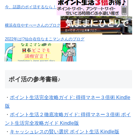
今、話題のポイ活するなら！
横浜在住やすべーさんのブログ
2022年は!?仙台在住なまこマンさんのブログ
ポイ活の参考書籍♪
・
ポイント生活完全攻略ガイド: 得得マネー３倍術 Kindle
版
・
ポイント生活２徹底攻略ガイド: 得得マネー３倍術 ポイ
ント生活完全攻略ガイド Kindle版
・
キャッシュレスの賢い選択 ポイント生活 Kindle版