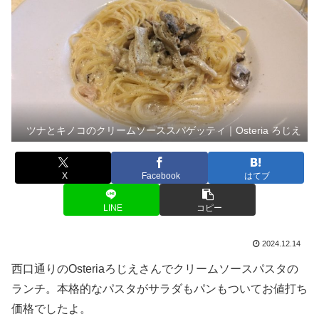
ツナとキノコのクリームソーススパゲッティ｜Osteria ろじえ
X
Facebook
はてブ
LINE
コピー
2024.12.14
西口通りのOsteriaろじえさんでクリームソースパスタの
ランチ。本格的なパスタがサラダもパンもついてお値打ち
価格でしたよ。