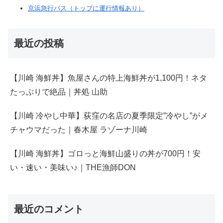
京浜急行バス（トップに運行情報あり）
最近の投稿
【川崎 海鮮丼】魚屋さんの特上海鮮丼が1,100円！ネタ
たっぷりで絶品｜丼処 山助
【川崎 冷やし中華】荻窪の名店の夏季限定”冷やし”がメ
チャウマだった｜春木屋 ラゾーナ川崎
【川崎 海鮮丼】ゴロっと海鮮山盛りの丼が700円！安
い・速い・美味い♪｜THE漁師DON
最近のコメント