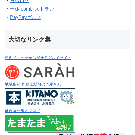
・
食べログ
・
一休.comレストラン
・
PayPayグルメ
大切なリンク集
料理メニューから探せるグルメサイト
地域密着 鹿島田駅前の本屋さん
仙台食べ歩きブログ