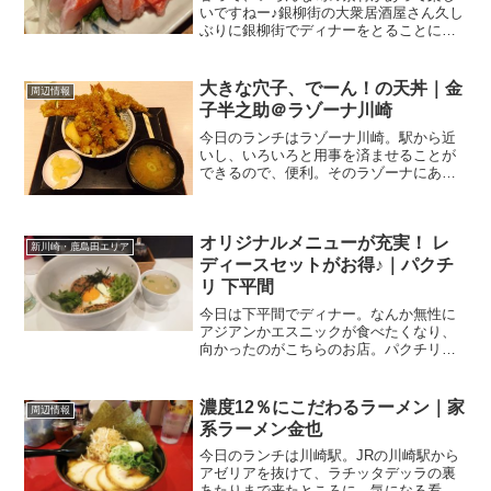
いですねー♪銀柳街の大衆居酒屋さん久し
ぶりに銀柳街でディナーをとることに。
川崎駅東口、駅から見てモアーズの反対
側のアーケード商店街って言えば良いん
ですかね、ここに広がるのが銀柳街。こ
大きな穴子、でーん！の天丼｜金
周辺情報
の通りと、たちばな通り...
子半之助＠ラゾーナ川崎
今日のランチはラゾーナ川崎。駅から近
いし、いろいろと用事を済ませることが
できるので、便利。そのラゾーナにある
いつも行列の名店の一つがこちら。日本
橋 天丼 金子半之助 さん日本橋にある天
丼の名店です。たまたま通りがかったタ
オリジナルメニューが充実！ レ
イミング、お昼休み時...
新川崎・鹿島田エリア
ディースセットがお得♪｜パクチ
リ 下平間
今日は下平間でディナー。なんか無性に
アジアンかエスニックが食べたくなり、
向かったのがこちらのお店。パクチリ関
連ランキング：タイ料理 | 鹿島田駅、新
川崎駅かしまだ商店街と府中街道（国道
409号線）が交差する下平間の交差点の角
濃度12％にこだわるラーメン｜家
周辺情報
にあるタイ料理の...
系ラーメン金也
今日のランチは川崎駅。JRの川崎駅から
アゼリアを抜けて、ラチッタデッラの裏
あたりまで来たところに、気になる看板