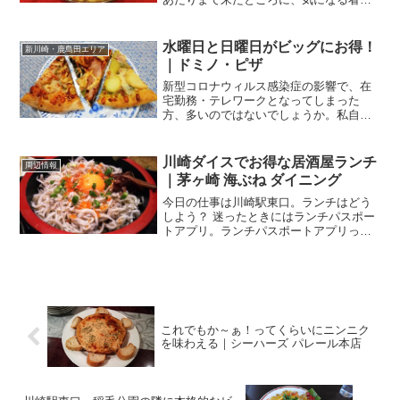
の出ているラーメン屋さんがあります。
ラーメン金也 川崎店 さん高津区久地にも
店舗のあるラーメン屋さんです。よくあ
水曜日と日曜日がビッグにお得！
新川崎・鹿島田エリア
る家系ラーメン店じ...
｜ドミノ・ピザ
新型コロナウィルス感染症の影響で、在
宅勤務・テレワークとなってしまった
方、多いのではないでしょうか。私自身
も、そんな一人です。学生さんでは学校
に行きたくても行けずに、自宅待機とい
う方が大半かと思います。食べ歩きが大
川崎ダイスでお得な居酒屋ランチ
周辺情報
好きな私、忙しくてもお昼休...
｜茅ヶ崎 海ぶね ダイニング
今日の仕事は川崎駅東口。ランチはどう
しよう？ 迷ったときにはランチパスポー
トアプリ。ランチパスポートアプリって
のは、月額380円でお得にランチを食べら
れる、食いしんぼ向けのスマホアプリの
こと。お得にランチを食べられるスマホ
アプリ｜ランチパス...
これでもか～ぁ！ってくらいにニンニク
を味わえる｜シーハーズ パレール本店