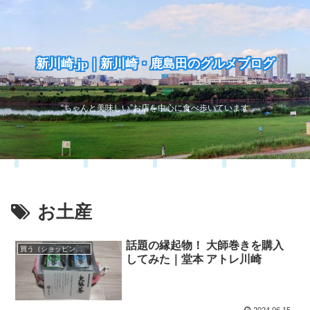
新川崎.jp｜新川崎・鹿島田のグルメブログ
“ちゃんと美味しい”お店を中心に食べ歩いています
お土産
話題の縁起物！ 大師巻きを購入
買う（ショッピング）
してみた｜堂本 アトレ川崎