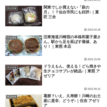
2024.06.15
関東でしか買えない「萩の
周辺情報
月」！？仙台市民にも好評♪｜菓
匠 三全
2023.04.28
旧東海道川崎宿の本格和菓子屋さ
周辺情報
ん。駅から足を延ばす価値、あ
り！｜東照 本店
2022.10.09
ドラえもん、使える！どら焼きや
周辺情報
生チョコサブレが絶品♪｜東照 ア
ゼリア
2022.09.10
葛餅？いえ、久寿餅！川崎のお土
周辺情報
産に是非、どうぞ♪｜住吉 アゼリ
ア