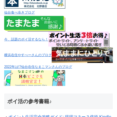
仙台食べ歩きブログ
今、話題のポイ活するなら！
横浜在住やすべーさんのブログ
2022年は!?仙台在住なまこマンさんのブログ
ポイ活の参考書籍♪
・
ポイント生活完全攻略ガイド: 得得マネー３倍術 Kindle