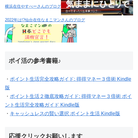
横浜在住やすべーさんのブログ
2022年は!?仙台在住なまこマンさんのブログ
ポイ活の参考書籍♪
・
ポイント生活完全攻略ガイド: 得得マネー３倍術 Kindle
版
・
ポイント生活２徹底攻略ガイド: 得得マネー３倍術 ポイ
ント生活完全攻略ガイド Kindle版
・
キャッシュレスの賢い選択 ポイント生活 Kindle版
応援クリックお願いします