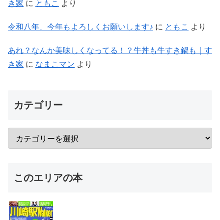
き家
に
ともこ
より
令和八年、今年もよろしくお願いします♪
に
ともこ
より
あれ？なんか美味しくなってる！？牛丼も牛すき鍋も｜す
き家
に
なまこマン
より
カテゴリー
このエリアの本