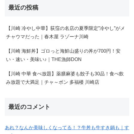
最近の投稿
【川崎 冷やし中華】荻窪の名店の夏季限定”冷やし”がメ
チャウマだった｜春木屋 ラゾーナ川崎
【川崎 海鮮丼】ゴロっと海鮮山盛りの丼が700円！安
い・速い・美味い♪｜THE漁師DON
【川崎 中華 食べ放題】薬膳麻婆も餃子も30品！食べ飲
み放題で大満足｜チャ～ボン 多福楼 川崎店
最近のコメント
あれ？なんか美味しくなってる！？牛丼も牛すき鍋も｜す