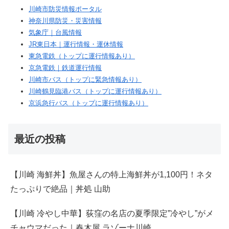
川崎市防災情報ポータル
神奈川県防災・災害情報
気象庁｜台風情報
JR東日本｜運行情報・運休情報
東急電鉄（トップに運行情報あり）
京急電鉄｜鉄道運行情報
川崎市バス（トップに緊急情報あり）
川崎鶴見臨港バス（トップに運行情報あり）
京浜急行バス（トップに運行情報あり）
最近の投稿
【川崎 海鮮丼】魚屋さんの特上海鮮丼が1,100円！ネタ
たっぷりで絶品｜丼処 山助
【川崎 冷やし中華】荻窪の名店の夏季限定”冷やし”がメ
チャウマだった｜春木屋 ラゾーナ川崎