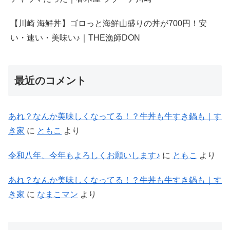
【川崎 海鮮丼】ゴロっと海鮮山盛りの丼が700円！安
い・速い・美味い♪｜THE漁師DON
最近のコメント
あれ？なんか美味しくなってる！？牛丼も牛すき鍋も｜す
き家
に
ともこ
より
令和八年、今年もよろしくお願いします♪
に
ともこ
より
あれ？なんか美味しくなってる！？牛丼も牛すき鍋も｜す
き家
に
なまこマン
より