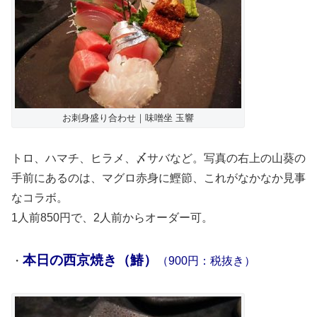
お刺身盛り合わせ｜味噌坐 玉響
トロ、ハマチ、ヒラメ、〆サバなど。写真の右上の山葵の
手前にあるのは、マグロ赤身に鰹節、これがなかなか見事
なコラボ。
1人前850円で、2人前からオーダー可。
本日の西京焼き（鰆）
・
（900円：税抜き）