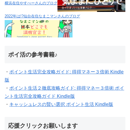
横浜在住やすべーさんのブログ
2022年は!?仙台在住なまこマンさんのブログ
ポイ活の参考書籍♪
・
ポイント生活完全攻略ガイド: 得得マネー３倍術 Kindle
版
・
ポイント生活２徹底攻略ガイド: 得得マネー３倍術 ポイ
ント生活完全攻略ガイド Kindle版
・
キャッシュレスの賢い選択 ポイント生活 Kindle版
応援クリックお願いします