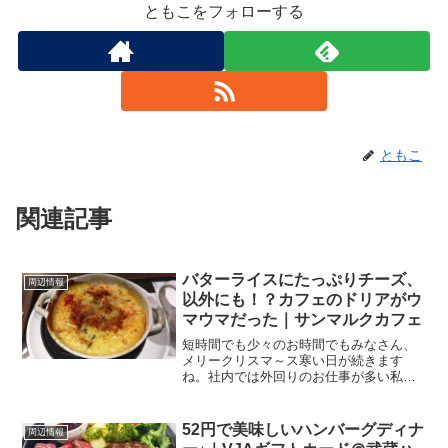
ともこをフォローする
ともこ
関連記事
バターライスにたっぷりチーズ、
周辺情報
以外にも！？カフェのドリアがウ
マウマだった｜サンマルクカフェ
短時間でも少々のお時間でもみなさん、
メリークリスマ～ス寒い日が続きます
ね。社内では外回りのお仕事が多い私な
のですが、この寒空の下を移動するのが
辛くなりがちな今日この頃。数少ないモ
チベーションアップの種は、食べ歩
52円で美味しいハンバーグディナ
周辺情報
き！？そんなこんなで、今日も外...