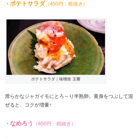
ポテトサラダ
・
（450円：税抜き）
ポテトサラダ｜味噌坐 玉響
滑らかなジャガイモにとろ～り半熟卵。黄身をつぶして混
ぜると、コクが増量↑
なめろう
・
（650円：税抜き）