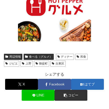
周辺情報
食べる（グルメ）
ディナー
和食
ジビエ
上野
御徒町
台東区
シェアする
X
Facebook
はてブ
LINE
コピー