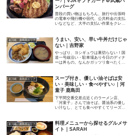
ー♪｜VJAギフトカード＠武蔵ハ
ンバーグ
普段の買い物はもちろん、旅行や出張時
の電車や飛行機や宿代、公共料金の支払
いなどなど、大半の支払い作業をクレジ
ットカードで済ませている私。それなり
にクレカのポイントが貯まっていきま
す。実は汎用性が高い、VJAギフトカー
うまい、安い、早い牛丼だけじゃ
新川崎・鹿島田エリア
ドポイントの交換先として...
ない｜吉野家
やっぱり、ヨシギュウは裏切らない！国
道一号線沿い・駐車場あり今日のディナ
ーは丼もの。なんかガッツリ食べたくな
って。やって参りましたのは第二京浜
（国道1号線）沿いにあります、こちらの
お店。吉野家 1号線川崎遠藤町店関連ラ
スープ付き、優しい油そばは安
新川崎・鹿島田エリア
ンキング：牛丼 | 矢...
い・美味しい・食べやすい♪｜河
童子 鹿島田
下平間交番交差点近くのラーメン店、
「河童子」さんで油そば。醤油系の優し
い汁なし、とても食べやすくてリーズナ
ブル♪府中街道沿いのラーメン店2024年の
食べ歩き第一弾．．．は、正直白状する
と、池袋で友人とランチでした。でも、
料理メニューから探せるグルメサ
新川崎・鹿島田エリア
このサイトの新年最初...
イト｜SARAH