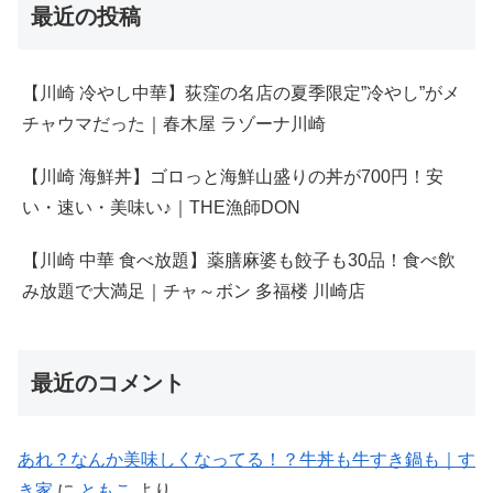
最近の投稿
【川崎 冷やし中華】荻窪の名店の夏季限定”冷やし”がメ
チャウマだった｜春木屋 ラゾーナ川崎
【川崎 海鮮丼】ゴロっと海鮮山盛りの丼が700円！安
い・速い・美味い♪｜THE漁師DON
【川崎 中華 食べ放題】薬膳麻婆も餃子も30品！食べ飲
み放題で大満足｜チャ～ボン 多福楼 川崎店
最近のコメント
あれ？なんか美味しくなってる！？牛丼も牛すき鍋も｜す
き家
に
ともこ
より