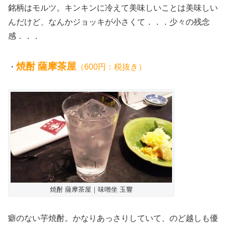
銘柄はモルツ。キンキンに冷えて美味しいことは美味しい
んだけど、なんかジョッキが小さくて．．．少々の残念
感．．．
焼酎 薩摩茶屋
・
（600円：税抜き）
焼酎 薩摩茶屋｜味噌坐 玉響
癖のない芋焼酎。かなりあっさりしていて、のど越しも優