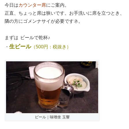
今日は
カウンター席
にご案内。
正直、ちょっと席は狭いです。お手洗いに席を立つとき、
隣の方にゴメンナサイが必要ですネ。
まずは
ビールで乾杯♪
生ビール
・
（500円：税抜き）
ビール｜味噌坐 玉響