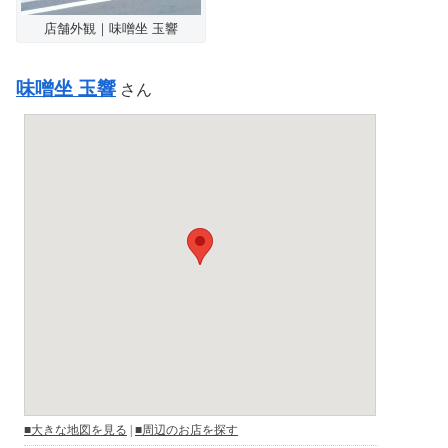
店舗外観｜味噌坐 玉響
味噌坐 玉響
さん