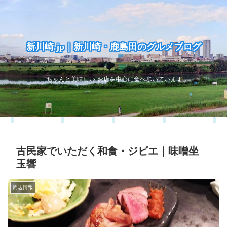
新川崎.jp｜新川崎・鹿島田のグルメブログ
“ちゃんと美味しい”お店を中心に食べ歩いています
古民家でいただく和食・ジビエ｜味噌坐
玉響
周辺情報