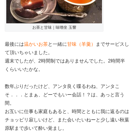
お茶と甘味｜味噌坐 玉響
最後には
温かいお茶
と一緒に
甘味（羊羹）
までサービスし
て頂いちゃいました。
週末でしたが、2時間制ではありませんでした。2時間半
くらいいたかな。
数年ぶりだったけど、アンタ良く喋るわね、アンタこ
そ．．．とまぁ、どーでもいー会話！？は、あっと言う
間。
お互いに仕事も家庭もあると、時間とともに我に返るのは
チョッピリ寂しいけど、また会いたいねーと少し遠い秋葉
原駅まで歩いて酔い覚まし。