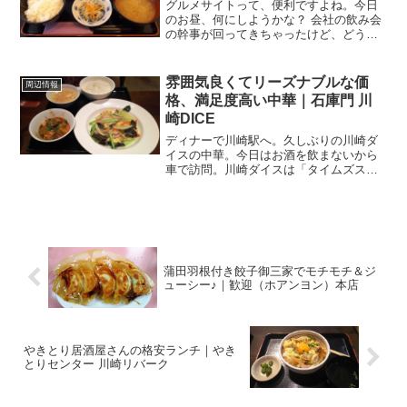
グルメサイトって、便利ですよね。今日
のお昼、何にしようかな？ 会社の飲み会
の幹事が回ってきちゃったけど、どうし
よう？ 女子会やるぞー！さて場所はどこ
が良いかな？．．．こんなときにとって
も便利。食べログ、ぐるなび、HOT
雰囲気良くてリーズナブルな価
周辺情報
PEPPER．．．ア...
格、満足度高い中華｜石庫門 川
崎DICE
ディナーで川崎駅へ。久しぶりの川崎ダ
イスの中華。今日はお酒を飲まないから
車で訪問。川崎ダイスは「タイムズステ
ーション川崎」が提携の駐車場になって
いるので、こちらに駐めましょう。川崎
駅前タワーリバークの隣にある、立体駐
車場です。（3,000円...
蒲田羽根付き餃子御三家でモチモチ＆ジ
ューシー♪｜歓迎（ホアンヨン）本店
やきとり居酒屋さんの格安ランチ｜やき
とりセンター 川崎リバーク