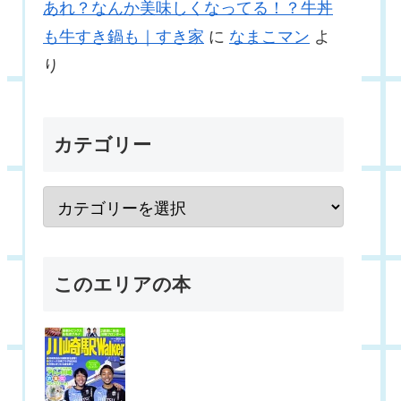
あれ？なんか美味しくなってる！？牛丼
も牛すき鍋も｜すき家
に
なまこマン
よ
り
カテゴリー
このエリアの本