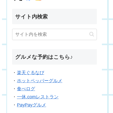
サイト内検索
グルメな予約はこちら♪
・
楽天ぐるなび
・
ホットペッパーグルメ
・
食べログ
・
一休.comレストラン
・
PayPayグルメ