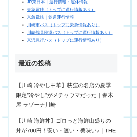
JR東日本｜運行情報・運休情報
東急電鉄（トップに運行情報あり）
京急電鉄｜鉄道運行情報
川崎市バス（トップに緊急情報あり）
川崎鶴見臨港バス（トップに運行情報あり）
京浜急行バス（トップに運行情報あり）
最近の投稿
【川崎 冷やし中華】荻窪の名店の夏季
限定”冷やし”がメチャウマだった｜春木
屋 ラゾーナ川崎
【川崎 海鮮丼】ゴロっと海鮮山盛りの
丼が700円！安い・速い・美味い♪｜THE