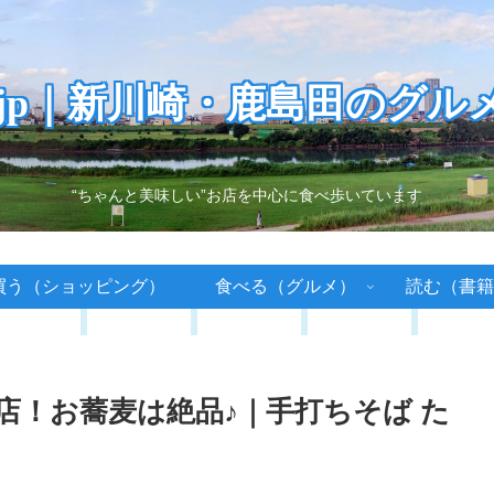
.jp｜新川崎・鹿島田のグル
“ちゃんと美味しい”お店を中心に食べ歩いています
買う（ショッピング）
食べる（グルメ）
読む（書籍
店！お蕎麦は絶品♪｜手打ちそば た