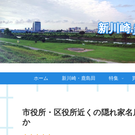
新川崎
ホーム
新川崎・鹿島田
特集
市役所・区役所近くの隠れ家名
か