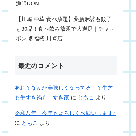
漁師DON
【川崎 中華 食べ放題】薬膳麻婆も餃子
も30品！食べ飲み放題で大満足｜チャ～
ボン 多福楼 川崎店
最近のコメント
あれ？なんか美味しくなってる！？牛丼
も牛すき鍋も｜すき家
に
ともこ
より
令和八年、今年もよろしくお願いします♪
に
ともこ
より