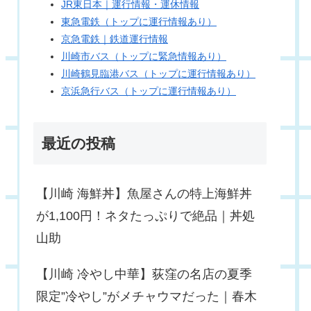
JR東日本｜運行情報・運休情報
東急電鉄（トップに運行情報あり）
京急電鉄｜鉄道運行情報
川崎市バス（トップに緊急情報あり）
川崎鶴見臨港バス（トップに運行情報あり）
京浜急行バス（トップに運行情報あり）
最近の投稿
【川崎 海鮮丼】魚屋さんの特上海鮮丼
が1,100円！ネタたっぷりで絶品｜丼処
山助
【川崎 冷やし中華】荻窪の名店の夏季
限定”冷やし”がメチャウマだった｜春木