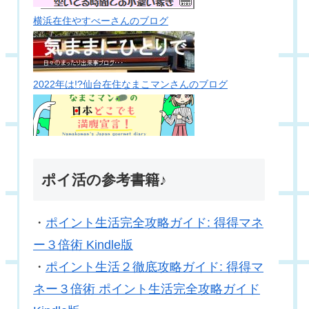
横浜在住やすべーさんのブログ
2022年は!?仙台在住なまこマンさんのブログ
ポイ活の参考書籍♪
・
ポイント生活完全攻略ガイド: 得得マネ
ー３倍術 Kindle版
・
ポイント生活２徹底攻略ガイド: 得得マ
ネー３倍術 ポイント生活完全攻略ガイド