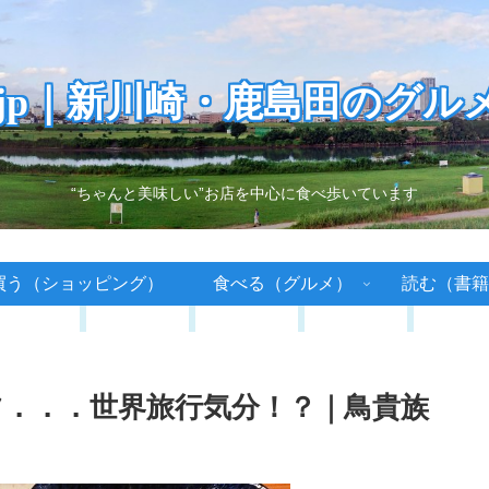
.jp｜新川崎・鹿島田のグル
“ちゃんと美味しい”お店を中心に食べ歩いています
買う（ショッピング）
食べる（グルメ）
読む（書籍
．．．世界旅行気分！？｜鳥貴族