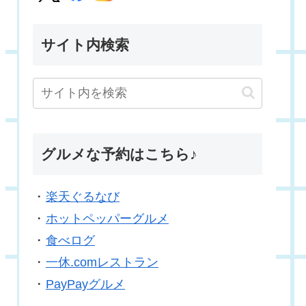
サイト内検索
グルメな予約はこちら♪
・
楽天ぐるなび
・
ホットペッパーグルメ
・
食べログ
・
一休.comレストラン
・
PayPayグルメ