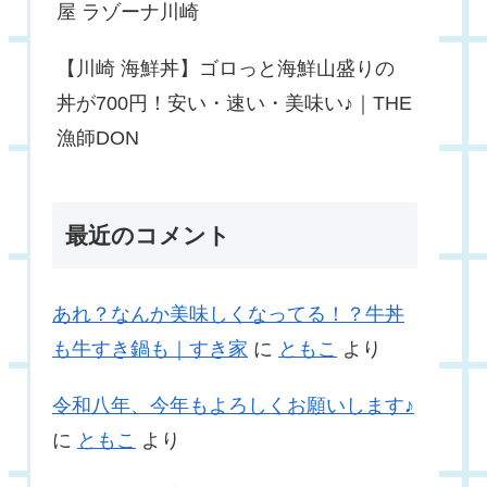
屋 ラゾーナ川崎
【川崎 海鮮丼】ゴロっと海鮮山盛りの
丼が700円！安い・速い・美味い♪｜THE
漁師DON
最近のコメント
あれ？なんか美味しくなってる！？牛丼
も牛すき鍋も｜すき家
に
ともこ
より
令和八年、今年もよろしくお願いします♪
に
ともこ
より