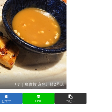
サテ｜鳥貴族 京急川崎2号店
はてブ
LINE
コピー