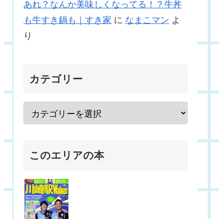
あれ？なんか美味しくなってる！？牛丼
も牛すき鍋も｜すき家
に
なまこマン
よ
り
カテゴリー
このエリアの本