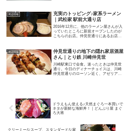
川崎駅のコンコース(中央通路）を歩いて
いましたら、こんな看板が出ていまし
た。川崎...
充実のトッピング♪家系ラーメン
周辺情報
｜武松家 駅前大通り店
2016年12月に、他のラーメン屋さんが入
っていたところに新規オープンしたのが
こちらのお店。仲見世通りにあるお店の
支店という位置付けになります。武松家
駅前大通り店 さん川崎駅東口、アゼリア
から新川通の出口を出て、銀柳街を通り
仲見世通りの地下の隠れ家居酒屋
周辺情報
過ぎてすぐ辺り...
さん｜とり鉄 川崎仲見世
川崎駅東口で会食。迷ったときは仲見世
通り。今日のディナーチョイスは、川崎
仲見世通りのローソン近く、アゼリアの
出口を出てから徒歩2分程度と言う近さに
ある．．．とり鉄 川崎仲見世通り店 さん
ビルの地下にある店舗は隠れ家っぽく
て、良い感じ。店内、...
ドラえもん使える♪天然まぐろ一本買いで
ネタが新鮮な海鮮丼！｜どんぶり屋 まぐ
ろ大将
クリーミーなスープ、スタンダードな家