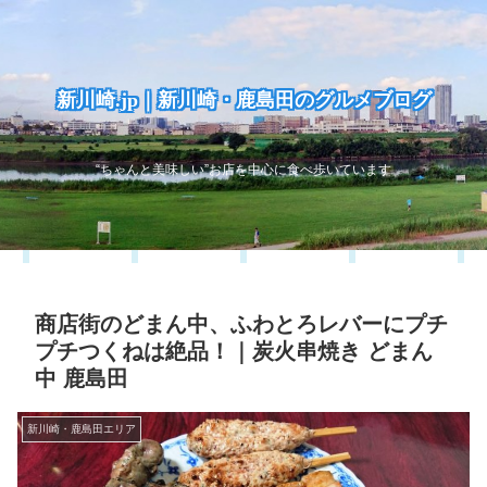
新川崎.jp｜新川崎・鹿島田のグルメブログ
“ちゃんと美味しい”お店を中心に食べ歩いています
商店街のどまん中、ふわとろレバーにプチ
プチつくねは絶品！｜炭火串焼き どまん
中 鹿島田
新川崎・鹿島田エリア