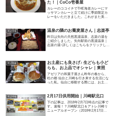
た！｜CoCo壱番屋
カレーのココイチでTHE海老カレーにマ
ッサマンカレーと立て続けに季節限定カ
レーをいただきました。これがまた美味
しいのよ！あの方がテレビに出演！11月
だってのに夏日予想！？なんですか、ソ
レ？？？気温が高いって言っても、それ
温泉の隣のお蕎麦屋さん｜志楽亭
周辺情報
は昼間の話でして、や...
昨日は矢向の天然黒湯温泉、志楽の湯を
ご紹介しました。矢向駅前の黒湯温泉｜
志楽の湯↑詳しくはこちらをクリックして
くださいね。温泉直結の蕎麦創作レスト
ラン志楽の湯と同じ敷地内、温泉の母屋
の隣にあるのが．．．志楽亭 さん関連ラ
ンキング：そば（蕎麦...
お土産にも良さげ♪ 生どらも小ど
周辺情報
らも、お上品でオシャレ｜東照
アゼリアの和菓子屋さん昨年の春から、
杜の都 仙台と川崎を行き来する生活にな
った私。仙台に移動する際には、お土産
を買うことが多いんです。仕事なりプラ
イベートなりでお茶したり・会食したり
する際、せっかくだから何かお渡しでき
2月17日供用開始｜川崎駅北口
周辺情報
たら、そんな思いと、ネ...
下の記事は、2018年2月7日時点の記事で
す。速報！？川崎駅北口＆アトレ川崎リ
ニューアルオープン（2018年2月17日）↑
こちらもお読み頂けると嬉しいです。JR