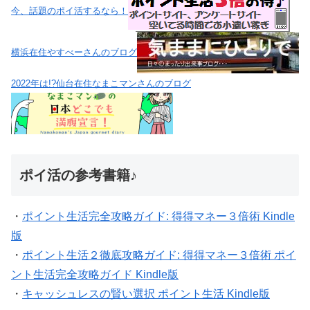
今、話題のポイ活するなら！
横浜在住やすべーさんのブログ
2022年は!?仙台在住なまこマンさんのブログ
ポイ活の参考書籍♪
・
ポイント生活完全攻略ガイド: 得得マネー３倍術 Kindle
版
・
ポイント生活２徹底攻略ガイド: 得得マネー３倍術 ポイ
ント生活完全攻略ガイド Kindle版
・
キャッシュレスの賢い選択 ポイント生活 Kindle版