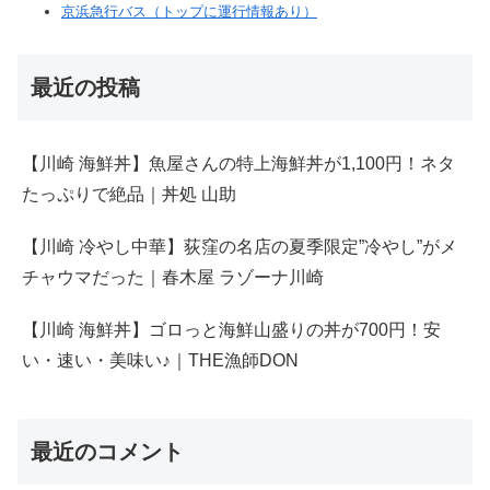
京浜急行バス（トップに運行情報あり）
最近の投稿
【川崎 海鮮丼】魚屋さんの特上海鮮丼が1,100円！ネタ
たっぷりで絶品｜丼処 山助
【川崎 冷やし中華】荻窪の名店の夏季限定”冷やし”がメ
チャウマだった｜春木屋 ラゾーナ川崎
【川崎 海鮮丼】ゴロっと海鮮山盛りの丼が700円！安
い・速い・美味い♪｜THE漁師DON
最近のコメント