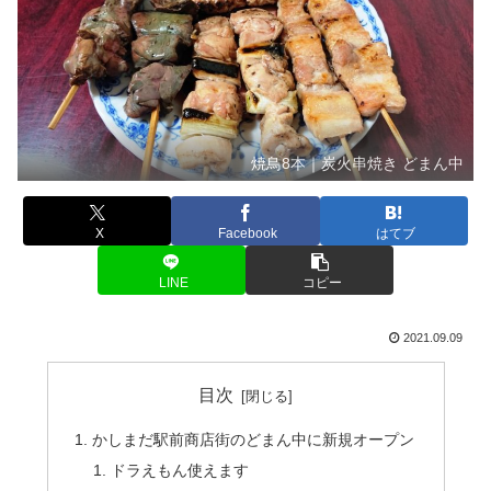
焼鳥8本｜炭火串焼き どまん中
X
Facebook
はてブ
LINE
コピー
2021.09.09
目次
かしまだ駅前商店街のどまん中に新規オープン
ドラえもん使えます