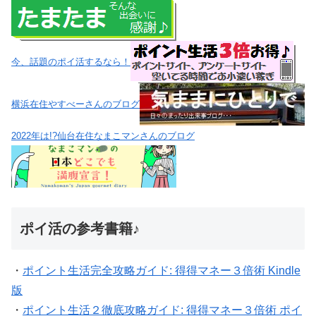
今、話題のポイ活するなら！
横浜在住やすべーさんのブログ
2022年は!?仙台在住なまこマンさんのブログ
ポイ活の参考書籍♪
・
ポイント生活完全攻略ガイド: 得得マネー３倍術 Kindle
版
・
ポイント生活２徹底攻略ガイド: 得得マネー３倍術 ポイ