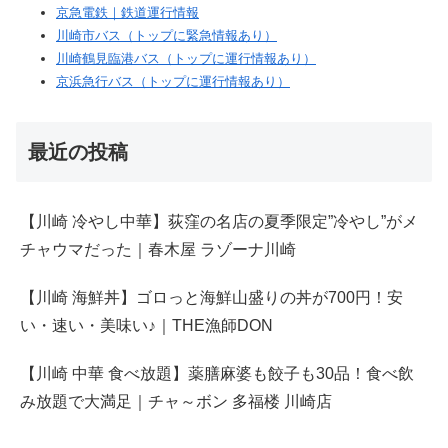
京急電鉄｜鉄道運行情報
川崎市バス（トップに緊急情報あり）
川崎鶴見臨港バス（トップに運行情報あり）
京浜急行バス（トップに運行情報あり）
最近の投稿
【川崎 冷やし中華】荻窪の名店の夏季限定”冷やし”がメ
チャウマだった｜春木屋 ラゾーナ川崎
【川崎 海鮮丼】ゴロっと海鮮山盛りの丼が700円！安
い・速い・美味い♪｜THE漁師DON
【川崎 中華 食べ放題】薬膳麻婆も餃子も30品！食べ飲
み放題で大満足｜チャ～ボン 多福楼 川崎店