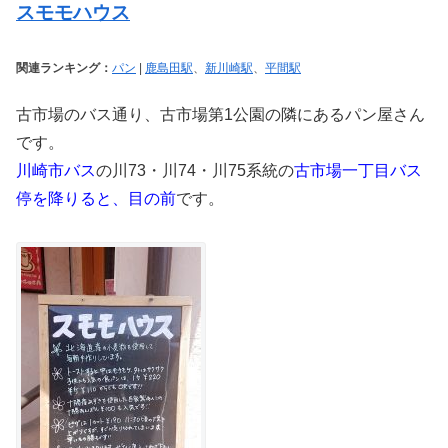
スモモハウス
関連ランキング：
パン
|
鹿島田駅
、
新川崎駅
、
平間駅
古市場のバス通り、古市場第1公園の隣にあるパン屋さん
です。
川崎市バス
の川73・川74・川75系統の
古市場一丁目バス
停を降りると、目の前
です。