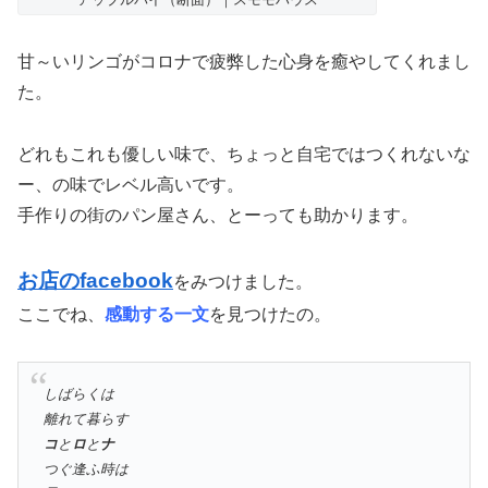
甘～いリンゴがコロナで疲弊した心身を癒やしてくれまし
た。
どれもこれも優しい味で、ちょっと自宅ではつくれないな
ー、の味でレベル高いです。
手作りの街のパン屋さん、とーっても助かります。
お店のfacebook
をみつけました。
ここでね、
感動する一文
を見つけたの。
しばらくは
離れて暮らす
コ
と
ロ
と
ナ
つぐ逢ふ時は