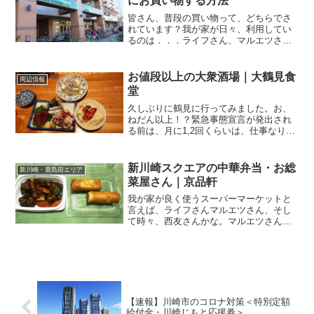
にお買い物する方法
皆さん、普段の買い物って、どちらでさ
れています？我が家が日々、利用してい
るのは．．．ライフさん、マルエツさん
かな。マルエツさんは、JR南武線の鹿島
田駅を挟んで鹿島田店と新川崎店の二店
舗があって、何かと便利♪マルエツカード
お値段以上の大衆酒場｜大鶴見食
周辺情報
が登場、ときめきポイ...
堂
久しぶりに鶴見に行ってみました。お、
ねだん以上！？緊急事態宣言が発出され
る前は、月に1,2回くらいは、仕事なりプ
ライベートなりで行っていた鶴見です
が、すっかりご無沙汰。パッと見た感じ
の町並みは変わっていないのですが、
新川崎スクエアの中華弁当・お総
新川崎・鹿島田エリア
「あれ、こんなお店あった...
菜屋さん｜京品軒
我が家が良く使うスーパーマーケットと
言えば、ライフさんマルエツさん、そし
て時々、西友さんかな。マルエツさんと
言えば、鹿島田駅の下平間（多摩川）側
に鹿島田店、新川崎スクエアに新川崎店
と、線路を挟んで二つもあるんですよ
ね。で、その新川崎店の1F...
【速報】川崎市のコロナ対策＜特別定額
給付金・川崎じもと応援券＞