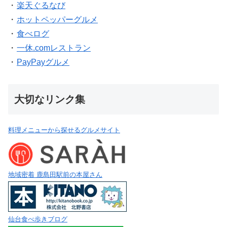
・
楽天ぐるなび
・
ホットペッパーグルメ
・
食べログ
・
一休.comレストラン
・
PayPayグルメ
大切なリンク集
料理メニューから探せるグルメサイト
地域密着 鹿島田駅前の本屋さん
仙台食べ歩きブログ