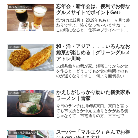
忘年会・新年会は、便利でお得な
食べる（グルメ）
グルメサイトでポイントGet♪
気づけば12月！ 2019年もあと一ヶ月で終
わりですよ、怖くなっちゃいますねー。
この頃になると、仕事やプライベートで
出て来るのが、「忘年会」「新年会」っ
てことば。グルメサイトなら即予約＆ポ
イントGet♪今年は我こそは幹事！と意気
和・洋・アジア．．．いろんなお
周辺情報
込む方もいる...
総菜が楽しめる｜グリーングルメ
アトレ川崎
夫婦共働きの我が家。帰宅してから夕食
を作ると、どうしても夕食の時間そのも
のが遅くなりますし、何より面倒臭い！
（ダメダメ主婦．．．）そんなときに役
に立つのが中食。ま、早い話がテイクア
ウトのお総菜ですね。ご飯炊いて、軽く
かえしがしっかり効いた横浜家系
周辺情報
サラダを作って、あとは購...
ラーメン｜雷家
今日のランチは川崎駅東口。東口と言っ
ても市役所とか仲見世通りとかがある側
じゃなくて、市電通りの方。三三七でも
行こうかと思ったのですが、前を通った
ら大行列！ さすがですね。そう言えば未
訪問のお店がある！と思い出して訪問し
スーパー「マルエツ」さんでお得
新川崎・鹿島田エリア
たのが、こちらのお店。...