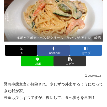
海老とアボカドの冷製クリーム｜ラパウザ アトレ川崎店
X
Facebook
はてブ
LINE
コピー
2020.06.22
緊急事態宣言が解除され、少しずつ外出するようになって
きた我が家。
外食も少しずつですが、復活して、食べ歩きを再開！