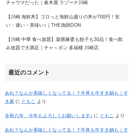
チャウマだった｜春木屋 ラゾーナ川崎
【川崎 海鮮丼】ゴロっと海鮮山盛りの丼が700円！安
い・速い・美味い♪｜THE漁師DON
【川崎 中華 食べ放題】薬膳麻婆も餃子も30品！食べ飲
み放題で大満足｜チャ～ボン 多福楼 川崎店
最近のコメント
あれ？なんか美味しくなってる！？牛丼も牛すき鍋も｜す
き家
に
ともこ
より
令和八年、今年もよろしくお願いします♪
に
ともこ
より
あれ？なんか美味しくなってる！？牛丼も牛すき鍋も｜す