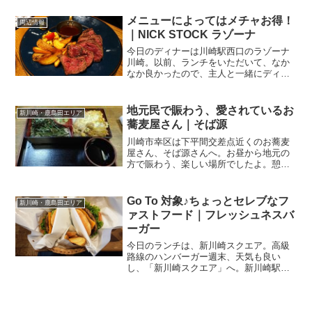
すが、取り急ぎ、武蔵小杉まで出てきた
私。さーて、朝食でも食べようかしらと
メニューによってはメチャお得！
周辺情報
時計をみたら、まだ6時。...
｜NICK STOCK ラゾーナ
今日のディナーは川崎駅西口のラゾーナ
川崎。以前、ランチをいただいて、なか
なか良かったので、主人と一緒にディナ
ーで再訪。GRILL & PUB The NICK
STOCK ラゾーナ川崎プラザ関連ランキ
ング：ステーキ | 川崎駅、京急川崎駅
地元民で賑わう、愛されているお
新川崎・鹿島田エリア
ラ...
蕎麦屋さん｜そば源
川崎市幸区は下平間交差点近くのお蕎麦
屋さん、そば源さんへ。お昼から地元の
方で賑わう、楽しい場所でしたよ。憩い
の場のお蕎麦屋さんとある週末、ダンナ
はお出かけでランチはヒトリメシ。そう
言えば最近、地元で外食してないなとナ
Go To 対象♪ちょっとセレブなフ
新川崎・鹿島田エリア
ノツーリズム！目指した先...
ァストフード｜フレッシュネスバ
ーガー
今日のランチは、新川崎スクエア。高級
路線のハンバーガー週末、天気も良い
し、「新川崎スクエア」へ。新川崎駅と
鹿島田駅の間、立地も便利。2時間まで無
料になる駐輪場があるのも便利♪マルエツ
でお買い物する前に、主人と二人で立ち