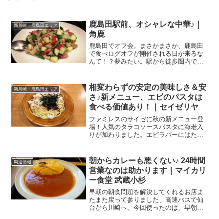
鹿島田駅前、オシャレな中華♪｜
新川崎・鹿島田エリア
角鹿
鹿島田でオフ会。まさかまさか、鹿島田
で食べログオフが開催される日が来るな
んて！？夢みたい。駅から徒歩圏内で、
予算もそこそこ安くて、それでいて他の
地区にない、このエリアだけのお
店．．．って考えて辿り着いた先が、こ
相変わらずの安定の美味しさ＆安
新川崎・鹿島田エリア
ちらのお店。中華酒家飯店 角鹿...
さ♪新メニュー、エビのパスタは
食べる価値あり！｜セイゼリヤ
ファミレスのサイゼに秋の新メニュー登
場！人気のタラコソースパスタに海老入
りが加わりました。エビラバーにはたま
らない逸品です。秋の新メニュー登場東
京の事業所から、某課長が仙台にご出
張。会議やらナニやら、丸一日仕事をご
朝からカレーも悪くない♪ 24時間
周辺情報
一緒させていただき、お疲れ...
営業なのは助かります｜マイカリ
ー食堂 武蔵小杉
早朝の朝食問題を解決してくれるお店ま
たまた戻って参りました、高速バスで仙
台から川崎へ。今回使ったのは、早朝に
都内に六本木ヒルズに着く便だったので