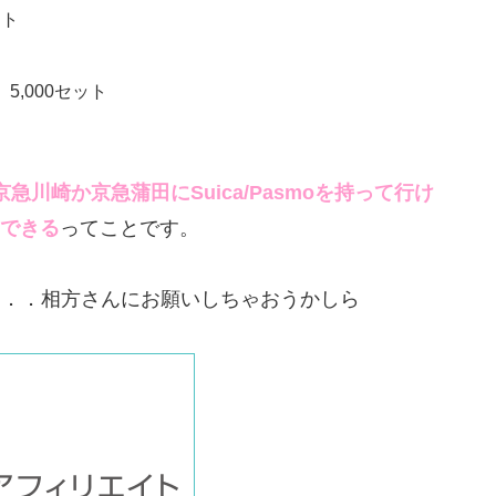
ット
ト
5,000セット
に京急川崎か京急蒲田にSuica/Pasmoを持って行け
tできる
ってことです。
．．．相方さんにお願いしちゃおうかしら