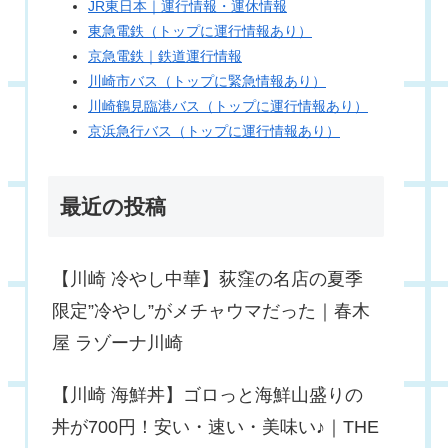
JR東日本｜運行情報・運休情報
東急電鉄（トップに運行情報あり）
京急電鉄｜鉄道運行情報
川崎市バス（トップに緊急情報あり）
川崎鶴見臨港バス（トップに運行情報あり）
京浜急行バス（トップに運行情報あり）
最近の投稿
【川崎 冷やし中華】荻窪の名店の夏季
限定”冷やし”がメチャウマだった｜春木
屋 ラゾーナ川崎
【川崎 海鮮丼】ゴロっと海鮮山盛りの
丼が700円！安い・速い・美味い♪｜THE