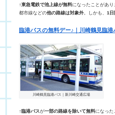
↑
東急電鉄で池上線が無料
になったことがあり
都市線などの
他の路線は対象外
。しかも、
1日
臨港バスの無料デー♪｜川崎鶴見臨港
川崎鶴見臨港バス｜新川崎交通広場
↑
臨港バス
が
一部の路線を除いて無料
になった