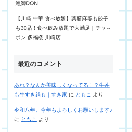
漁師DON
【川崎 中華 食べ放題】薬膳麻婆も餃子
も30品！食べ飲み放題で大満足｜チャ～
ボン 多福楼 川崎店
最近のコメント
あれ？なんか美味しくなってる！？牛丼
も牛すき鍋も｜すき家
に
ともこ
より
令和八年、今年もよろしくお願いします♪
に
ともこ
より