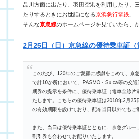
品川方面に出たり、羽田空港を利用したり、
たりするときにお世話になる
京浜急行電鉄
。
そんな
京急線
のホームページを見ていたら、
2月25日（日）京急線の優待乗車証
このたび、120年のご愛顧に感謝をこめて、京
で計10か所において、PASMO・Suica等の
期券の提示を条件に、優待乗車証（電車全線片道1
たします。こちらの優待乗車証は2018年2月25
の有効期限を設けており、配布当日以外でもご
また、当日は優待乗車証とともに、京急グルー
割引券も合わせてお配りいたします。