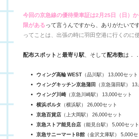
今回の京急線の優待乗車証は2月25日（日）から
限がある
って言うんですから、ありがたいで
ってことは、出張の時に羽田空港に行くのに使
配布スポット
と
最寄り駅
、そして
配布数
は．
ウィング高輪 WEST
（品川駅） 13,000セット
ウィングキッチン京急蒲田
（京急蒲田駅） 13,
ウィング川崎
（京急川崎駅） 13,000セット
横浜ポルタ
（横浜駅） 26,000セット
京急百貨店
（上大岡駅） 26,000セット
京急ストア能見台店
（能見台駅） 5,000セッ
京急サニーマートB館
（金沢文庫駅） 5,000