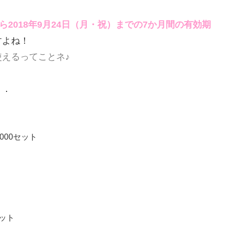
2018年9月24日（月・祝）までの7か月間の有効期
すよね！
えるってことネ♪
．．
000セット
ト
セット