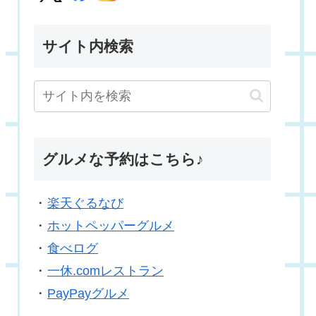
サイト内検索
グルメな予約はこちら♪
・
楽天ぐるなび
・
ホットペッパーグルメ
・
食べログ
・
一休.comレストラン
・
PayPayグルメ