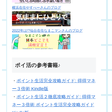
横浜在住やすべーさんのブログ
2022年は!?仙台在住なまこマンさんのブログ
ポイ活の参考書籍♪
・
ポイント生活完全攻略ガイド: 得得マネ
ー３倍術 Kindle版
・
ポイント生活２徹底攻略ガイド: 得得マ
ネー３倍術 ポイント生活完全攻略ガイド