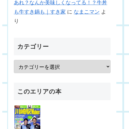
あれ？なんか美味しくなってる！？牛丼
も牛すき鍋も｜すき家
に
なまこマン
よ
り
カテゴリー
このエリアの本