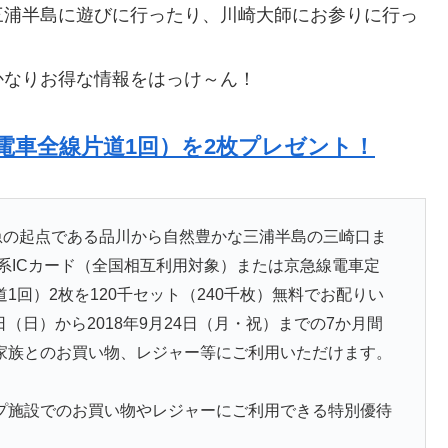
三浦半島に遊びに行ったり、川崎大師にお参りに行っ
かなりお得な情報をはっけ～ん！
（電車全線片道1回）を2枚プレゼント！
急の起点である品川から自然豊かな三浦半島の三崎口ま
交通系ICカード（全国相互利用対象）または京急線電車定
回）2枚を120千セット（240千枚）無料でお配りい
日（日）から2018年9月24日（月・祝）までの7か月間
家族とのお買い物、レジャー等にご利用いただけます。
プ施設でのお買い物やレジャーにご利用できる特別優待