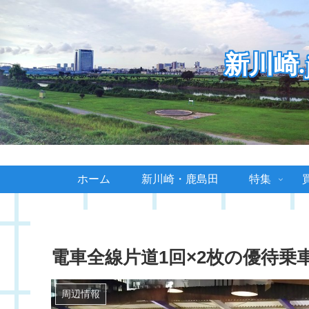
新川崎
ホーム
新川崎・鹿島田
特集
電車全線片道1回×2枚の優待乗
周辺情報