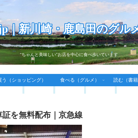
.jp｜新川崎・鹿島田のグル
“ちゃんと美味しい”お店を中心に食べ歩いています
買う（ショッピング）
食べる（グルメ）
読む（書籍
車証を無料配布｜京急線