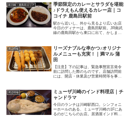
整体に通ってます。で、その整体っての
季節限定のカレーとサラダを堪能
新川崎・鹿島田エリア
はダイスの6Fなん...
♪ドラえもん使えるカレー店｜コ
コイチ 鹿島田駅前
駅から近いし、外から見るより広いお店
今日のディナーは、鹿島田駅前。JR南武
線の鹿島田駅から東口に出て、かしまだ
駅前商店街を府中街道の方へ。改札口か
ら歩いて2～3分ほどのところにあるの
が、こちらのお店。CoCo壱番屋 JR鹿島
リーズナブルな串かつ♪オリジナ
周辺情報
田駅前店関連ラン...
ルメニューも充実！｜満マル 蒲
田
【注意】下の記事は、緊急事態宣言発令
前に訪問した際のものです。店舗訪問前
には、開店・休業及び営業時間等を事前
に確認されるよう、お願いします。京急
蒲田駅近くの大阪居酒屋ディナーで蒲田
へ。京急蒲田駅からJR・東急の蒲田駅方
ミューザ川崎のインド料理店｜チ
周辺情報
面に伸びるアーケード、...
ャンドラマ
今日のランチは川崎駅西口。シンフォニ
ーホールのある、ミューザ川崎の1Fにあ
るのがこちらのお店。居酒屋インド料理
店 チャンドラマ ミューザ川崎店関連ラン
キング：インド料理 | 川崎駅、京急川崎
駅、八丁畷駅以前は「麺屋一刻」ってい