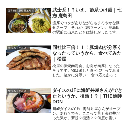
武士系！？いえ、節系つけ麺｜七
新川崎・鹿島田エリア
志 鹿島田
濃厚でコクがありながらもまろやかな豚
骨スープ、それが七志ラーメン。鹿島田
の駅前に出来たときは嬉しかったですね
ー。季節限定メニューもあって、かしま
だ駅前通商店街を通るときは、店頭の看
板やポスター、いつも確認してしまう私
同社比三倍！！！豚焼肉が分厚く
食べる（グルメ）
がいます。そんな七志さん...
なったっていうから、食べてみた
｜松屋
松屋の豚焼肉定食、お肉が肉厚になった
そうです。物は試しと食べに行ってみま
した。確かに分厚い！ 食べ応えあって美
味しいです。焼肉の豚が肉厚にこのサイ
トに何度も登場しています、牛丼チェー
ン店さん。吉野家さん・松屋さん・すき
ダイスの1Fに海鮮丼屋さんができ
食べる（グルメ）
家さんの御三家は、定番...
たというか、復活！？｜THE漁師
DON
川崎ダイスの1Fに海鮮丼屋さんがオープ
ン。あれ？でも、ここって昔も海鮮丼だ
った気が。新規？復活？？何度か書いて
いますが、年老いた身体を、これ以上老
けないように(汗)メンテナンスしてます。