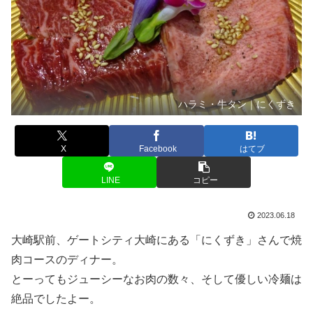
ハラミ・牛タン｜にくずき
X
Facebook
はてブ
LINE
コピー
2023.06.18
大崎駅前、ゲートシティ大崎にある「にくずき」さんで焼
肉コースのディナー。
とーってもジューシーなお肉の数々、そして優しい冷麺は
絶品でしたよー。