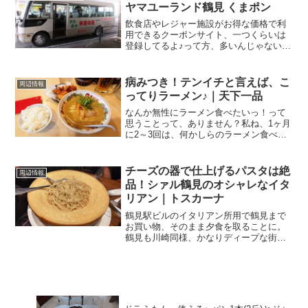
す。名古屋と言えば...
ヤマユーランド鶴見 くまポン
飲食店やレジャー施設がお得な価格で利
用できるクーポンサイト、一つくらいは
登録してるよ♪って方、多いんじゃないか
と思います。そんなクーポンサイトの一
つ、「くまポン」にお得なクーポンが出
てきました。57%OFF【800円】≪【テレ
病みつき！テンイチと言えば、こ
周辺情報
ビ『マツコの知...
ってりラーメン♪｜天下一品
なんか無性にラーメン食べたいっ！って
思うことって、ありません？私ね、1ヶ月
に2～3回は、何かしらのラーメン食べて
ますね。しつこくない、くどくない、そ
れがテンイチのこってりラーメンは好き
なのですが、寄る年波には勝てぬのが、
チーズの器で仕上げるパスタは絶
周辺情報
悲しい事実で、昔は脂...
品！シァル鶴見のオシャレなイタ
リアン｜トスカーナ
鶴見駅ビルのイタリアン所用で鶴見まで
お買い物、そのまま夕食を取ることに。
鶴見も川崎同様、かなりディープな街
で、ちょっと細い路地に入ると怪しげ
な！？お店がたくさん．．．(笑)でも今日
は、JR鶴見駅直結の駅ビル、シァル鶴見
へ。ちょっと最近、ご無...