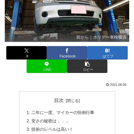
前から｜ホリデー車検横浜
X
Facebook
はてブ
LINE
コピー
2021.08.08
目次
二年に一度、マイカーの恒例行事
安さの秘密は．．．
技術のレベルは高い！