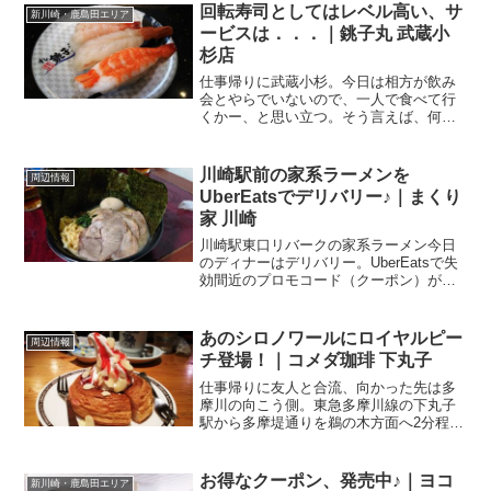
回転寿司としてはレベル高い、サ
新川崎・鹿島田エリア
ービスは．．．｜銚子丸 武蔵小
杉店
仕事帰りに武蔵小杉。今日は相方が飲み
会とやらでいないので、一人で食べて行
くかー、と思い立つ。そう言えば、何度
も前を通り過ぎているけど、なかなか行
けずじまいだった回転寿司があったな
ー、と思い出して行ってみました。銚子
川崎駅前の家系ラーメンを
周辺情報
丸 武蔵小杉店 さんJR南...
UberEatsでデリバリー♪｜まくり
家 川崎
川崎駅東口リバークの家系ラーメン今日
のディナーはデリバリー。UberEatsで失
効間近のプロモコード（クーポン）が手
元にあったので、使っちゃおーって思い
まして。神奈川県川崎市、まん延防止等
重点措置が適用されているということも
あのシロノワールにロイヤルピー
周辺情報
ありまして、なか...
チ登場！｜コメダ珈琲 下丸子
仕事帰りに友人と合流、向かった先は多
摩川の向こう側。東急多摩川線の下丸子
駅から多摩堤通りを鵜の木方面へ2分程行
ったところにあるのが．．．コメダ珈琲
下丸子店 さん駐車場もあり、利用者は2
時間まで無料になるので、とても便利で
お得なクーポン、発売中♪｜ヨコ
新川崎・鹿島田エリア