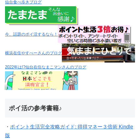
仙台食べ歩きブログ
今、話題のポイ活するなら！
横浜在住やすべーさんのブログ
2022年は!?仙台在住なまこマンさんのブログ
ポイ活の参考書籍♪
・
ポイント生活完全攻略ガイド: 得得マネー３倍術 Kindle
版