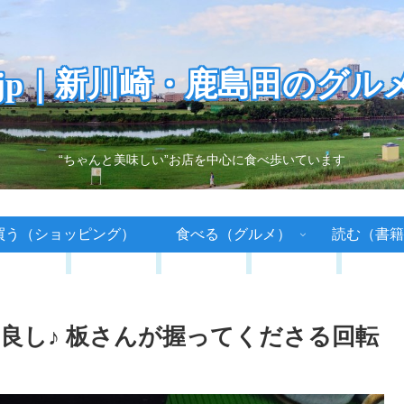
.jp｜新川崎・鹿島田のグル
“ちゃんと美味しい”お店を中心に食べ歩いています
買う（ショッピング）
食べる（グルメ）
読む（書籍
良し♪ 板さんが握ってくださる回転