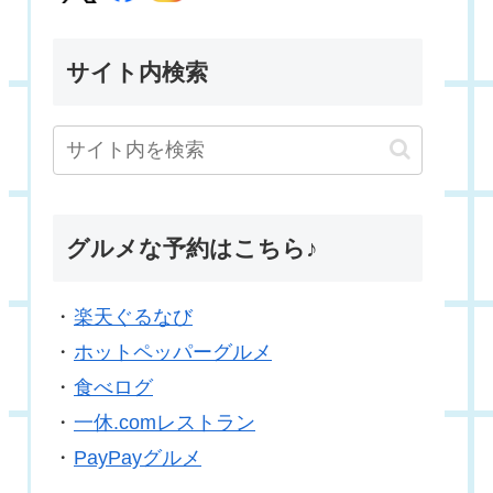
サイト内検索
グルメな予約はこちら♪
・
楽天ぐるなび
・
ホットペッパーグルメ
・
食べログ
・
一休.comレストラン
・
PayPayグルメ