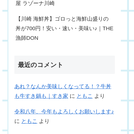
屋 ラゾーナ川崎
【川崎 海鮮丼】ゴロっと海鮮山盛りの
丼が700円！安い・速い・美味い♪｜THE
漁師DON
最近のコメント
あれ？なんか美味しくなってる！？牛丼
も牛すき鍋も｜すき家
に
ともこ
より
令和八年、今年もよろしくお願いします♪
に
ともこ
より