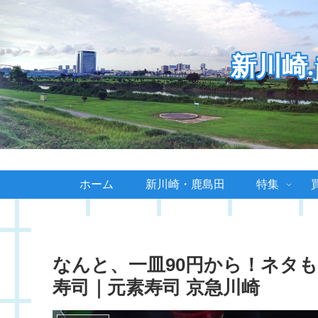
新川崎
ホーム
新川崎・鹿島田
特集
なんと、一皿90円から！ネタも
寿司｜元素寿司 京急川崎