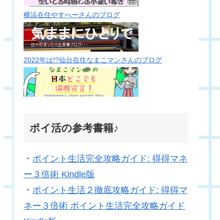
横浜在住やすべーさんのブログ
2022年は!?仙台在住なまこマンさんのブログ
ポイ活の参考書籍♪
・
ポイント生活完全攻略ガイド: 得得マネ
ー３倍術 Kindle版
・
ポイント生活２徹底攻略ガイド: 得得マ
ネー３倍術 ポイント生活完全攻略ガイド