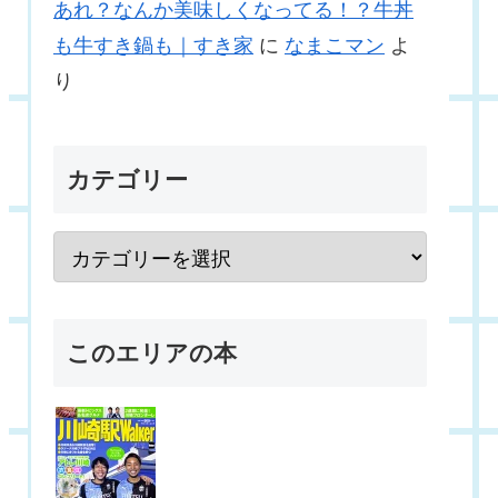
あれ？なんか美味しくなってる！？牛丼
も牛すき鍋も｜すき家
に
なまこマン
よ
り
カテゴリー
このエリアの本