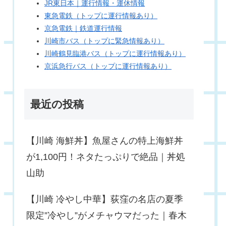
JR東日本｜運行情報・運休情報
東急電鉄（トップに運行情報あり）
京急電鉄｜鉄道運行情報
川崎市バス（トップに緊急情報あり）
川崎鶴見臨港バス（トップに運行情報あり）
京浜急行バス（トップに運行情報あり）
最近の投稿
【川崎 海鮮丼】魚屋さんの特上海鮮丼
が1,100円！ネタたっぷりで絶品｜丼処
山助
【川崎 冷やし中華】荻窪の名店の夏季
限定”冷やし”がメチャウマだった｜春木