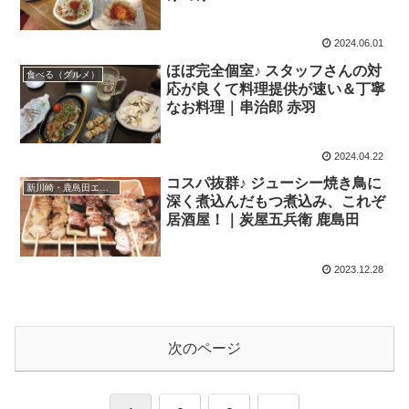
2024.06.01
ほぼ完全個室♪ スタッフさんの対
食べる（グルメ）
応が良くて料理提供が速い＆丁寧
なお料理｜串治郎 赤羽
2024.04.22
コスパ抜群♪ ジューシー焼き鳥に
新川崎・鹿島田エリア
深く煮込んだもつ煮込み、これぞ
居酒屋！｜炭屋五兵衛 鹿島田
2023.12.28
次のページ