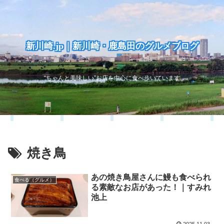
新川崎.jp｜新川崎・鹿島田のグルメブログ
“ちゃんと美味しい”お店を中心に食べ歩いています
焼き鳥
あの焼き鳥屋さんに鰻も食べられ
食べる（グルメ）
る素敵なお店があった！｜すみれ
池上