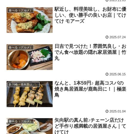
2025.11.03
駅近し、料理美味し、お財布に優
食べる（グルメ）
しい、使い勝手の良いお店｜てけ
てけ モアーズ
2025.07.24
日吉で見つけた！雰囲気良し・お
食べる（グルメ）
でん食べ放題の隠れ家居酒屋｜竹
丸
2025.06.15
なんと、1本59円♪ 超高コスパの
新川崎・鹿島田エリア
焼き鳥居酒屋が鹿島田に！｜極楽
鳥
2025.01.04
矢向駅の真ん前♪チェーン店だけ
食べる（グルメ）
ど手作り感満載の居酒屋さん｜て
けてけ