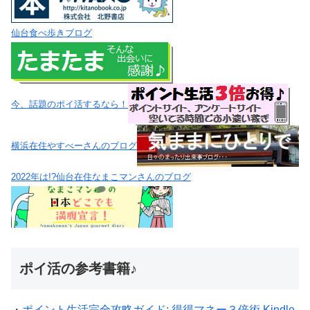
仙台食べ歩きブログ
今、話題のポイ活するなら！
横浜在住やすべーさんのブログ
2022年は!?仙台在住なまこマンさんのブログ
ポイ活の参考書籍♪
・
ポイント生活完全攻略ガイド: 得得マネー３倍術 Kindle