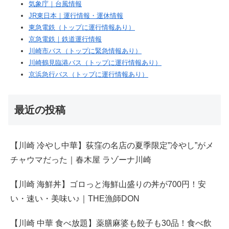
気象庁｜台風情報
JR東日本｜運行情報・運休情報
東急電鉄（トップに運行情報あり）
京急電鉄｜鉄道運行情報
川崎市バス（トップに緊急情報あり）
川崎鶴見臨港バス（トップに運行情報あり）
京浜急行バス（トップに運行情報あり）
最近の投稿
【川崎 冷やし中華】荻窪の名店の夏季限定”冷やし”がメ
チャウマだった｜春木屋 ラゾーナ川崎
【川崎 海鮮丼】ゴロっと海鮮山盛りの丼が700円！安
い・速い・美味い♪｜THE漁師DON
【川崎 中華 食べ放題】薬膳麻婆も餃子も30品！食べ飲