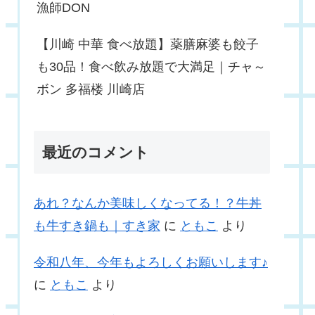
漁師DON
【川崎 中華 食べ放題】薬膳麻婆も餃子
も30品！食べ飲み放題で大満足｜チャ～
ボン 多福楼 川崎店
最近のコメント
あれ？なんか美味しくなってる！？牛丼
も牛すき鍋も｜すき家
に
ともこ
より
令和八年、今年もよろしくお願いします♪
に
ともこ
より