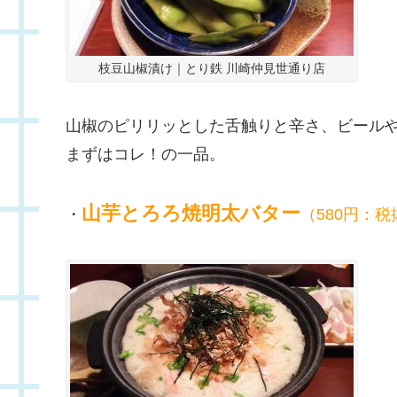
枝豆山椒漬け｜とり鉄 川崎仲見世通り店
山椒のピリリッとした舌触りと辛さ、ビール
まずはコレ！の一品。
山芋とろろ焼明太バター
・
（580円：