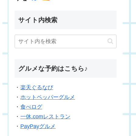
サイト内検索
グルメな予約はこちら♪
・
楽天ぐるなび
・
ホットペッパーグルメ
・
食べログ
・
一休.comレストラン
・
PayPayグルメ