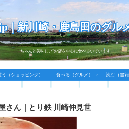
.jp｜新川崎・鹿島田のグル
“ちゃんと美味しい”お店を中心に食べ歩いています
買う（ショッピング）
食べる（グルメ）
読む（書籍
屋さん｜とり鉄 川崎仲見世