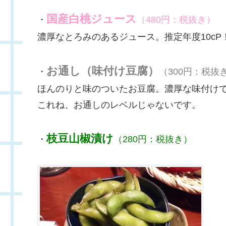
国産白桃ジュース
・
（480円：税抜き）
濃厚なとろみのあるジュース。推定年度10c
お通し（味付け豆腐）
・
（300円：税抜
ほんのりと味のついたお豆腐。濃厚な味付け
これね、お通しのレベルじゃないです。
枝豆山椒漬け
・
（280円：税抜き）