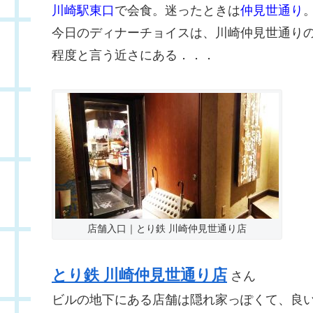
川崎駅東口
で会食。迷ったときは
仲見世通り
今日のディナーチョイスは、川崎仲見世通り
程度と言う近さにある．．．
店舗入口｜とり鉄 川崎仲見世通り店
とり鉄 川崎仲見世通り店
さん
ビルの地下にある店舗は隠れ家っぽくて、良