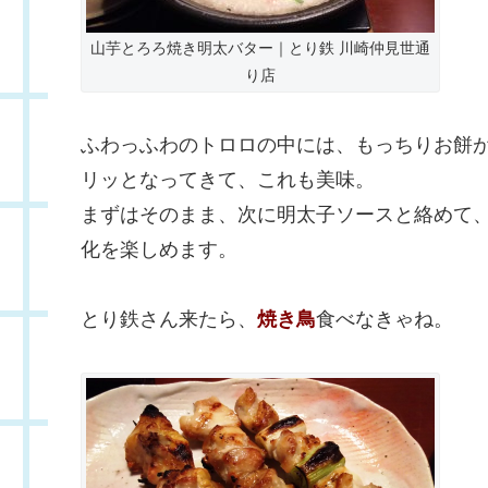
山芋とろろ焼き明太バター｜とり鉄 川崎仲見世通
り店
ふわっふわのトロロの中には、もっちりお餅
リッとなってきて、これも美味。
まずはそのまま、次に明太子ソースと絡めて
化を楽しめます。
とり鉄さん来たら、
焼き鳥
食べなきゃね。