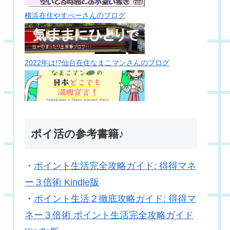
横浜在住やすべーさんのブログ
2022年は!?仙台在住なまこマンさんのブログ
ポイ活の参考書籍♪
・
ポイント生活完全攻略ガイド: 得得マネ
ー３倍術 Kindle版
・
ポイント生活２徹底攻略ガイド: 得得マ
ネー３倍術 ポイント生活完全攻略ガイド