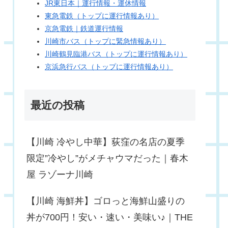
JR東日本｜運行情報・運休情報
東急電鉄（トップに運行情報あり）
京急電鉄｜鉄道運行情報
川崎市バス（トップに緊急情報あり）
川崎鶴見臨港バス（トップに運行情報あり）
京浜急行バス（トップに運行情報あり）
最近の投稿
【川崎 冷やし中華】荻窪の名店の夏季
限定”冷やし”がメチャウマだった｜春木
屋 ラゾーナ川崎
【川崎 海鮮丼】ゴロっと海鮮山盛りの
丼が700円！安い・速い・美味い♪｜THE