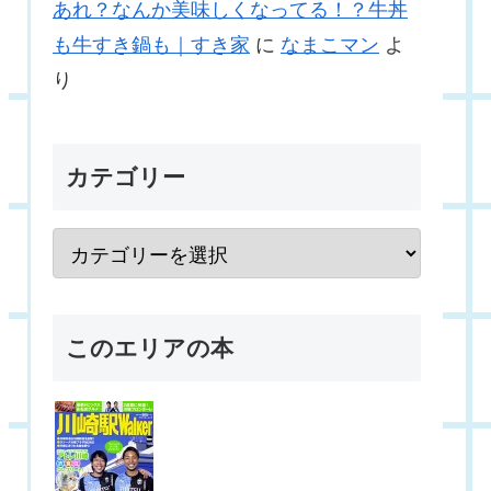
あれ？なんか美味しくなってる！？牛丼
も牛すき鍋も｜すき家
に
なまこマン
よ
り
カテゴリー
このエリアの本