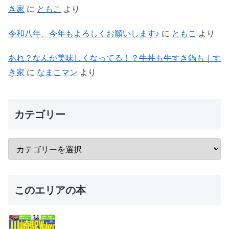
き家
に
ともこ
より
令和八年、今年もよろしくお願いします♪
に
ともこ
より
あれ？なんか美味しくなってる！？牛丼も牛すき鍋も｜す
き家
に
なまこマン
より
カテゴリー
このエリアの本