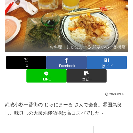
お料理｜じゅにまーる 武蔵小杉一番街店
X
Facebook
はてブ
LINE
コピー
2024.09.16
武蔵小杉一番街の”じゅにまーる”さんで会食。雰囲気良
し、味良しの大衆沖縄酒場は高コスパでした～。