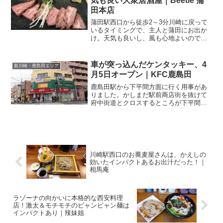
気も良い大衆居酒屋｜Beetle 蒲
田本店
蒲田駅西口から徒歩2～3分川崎に戻って
いるタイミングで、主人と蒲田にお出か
け。天気も良いし、風も心地よいので、
今日は自転車で。鹿島田から蒲田、近い
ですよね。15～20分くらいで着いちゃい
ますから、普通に生活圏。で、そのまま
車が突っ込んだケンタッキー、4
新川崎・鹿島田エリア
ディナー♪自転車を...
月5日オープン｜KFC鹿島田
鹿島田駅から下平間方面に行く用事があ
りました。かしまだ駅前商店街を抜けて
府中街道とクロスするところが下平間の
交差点。そこにあるのが．．．ケンタッ
キーフライドチキン 鹿島田店 さん関連ラ
ンキング：ハンバーガー | 鹿島田駅、新
川崎駅このケンタ...
川崎駅西口のお蕎麦屋さんは、かえしの
効いたインパクトあるお出汁だった！｜
相馬庵
ラゾーナの向かいに本格的な西安料理
店！激太＆モチモチのビャンビャン麺は
インパクトあり｜辣妹姐