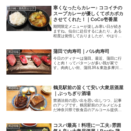
ったのは最近ですけど、漢字で書けば出
前ですからね、Japanese Traditional Cu...
寒くなったらカレー♪ ココイチの
新川崎・鹿島田エリア
スープカレーが優しくてポカポカ
させてくれた！｜CoCo壱番屋
期間限定メニューが楽しみ寒い日が続き
ますね。仙台に赴任するにあたり、ある
程度は覚悟しておりましたが、やはり今
までに住んでいたところと比べると北に
ある仙台、寒さの質が異なるように感じ
ます。過去に住んだことがある場所っ
蒲田で肉寿司｜バル肉寿司
周辺情報
て、東の端は東京で・西の端...
今日のディナーは蒲田。最近、蒲田に行
くと肉！ってパターンが多い我が家で
す。肉肉しい街、蒲田JR＆東急多摩川
線・池上線の蒲田駅東口に出て、ビッグ
エコーの脇の小道、蒲田東口 中央通りを
京急蒲田駅方面に2～3分ほど歩いて右手
にあるのが．．．バル肉...
鶴見駅前の旨くて安い大衆居酒屋
周辺情報
｜ぶっちぎり酒場
禁酒法前の思い出を思い出しつつ、記事
のアップです。鶴見駅前のグルメビルま
だ神奈川県で飲食店のアルコール提供が
許されていたころの話（って、なんだか
大昔の話でもするのかよ！？なんて突っ
込み入りそうですが：苦笑）。とある週
コスパ最高！料理に一工夫♪雰囲
周辺情報
末、買い物ついでに寄りま...