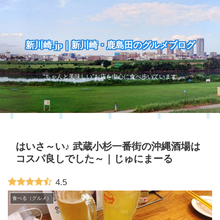
新川崎.jp｜新川崎・鹿島田のグルメブログ
“ちゃんと美味しい”お店を中心に食べ歩いています
はいさ～い♪ 武蔵小杉一番街の沖縄酒場は
コスパ良しでした～｜じゅにまーる
4.5
食べる（グルメ）