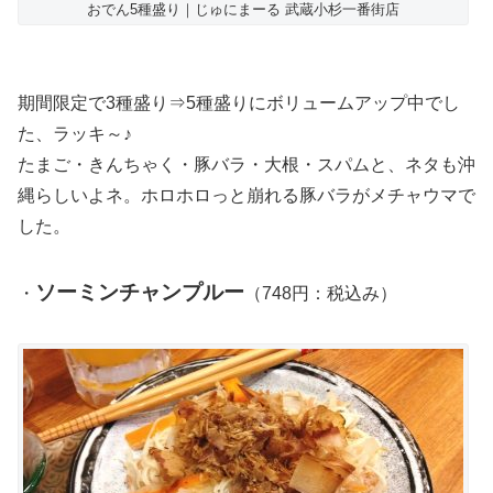
おでん5種盛り｜じゅにまーる 武蔵小杉一番街店
期間限定で3種盛り⇒5種盛りにボリュームアップ中でし
た、ラッキ～♪
たまご・きんちゃく・豚バラ・大根・スパムと、ネタも沖
縄らしいよネ。ホロホロっと崩れる豚バラがメチャウマで
した。
ソーミンチャンプルー
・
（748円：税込み）