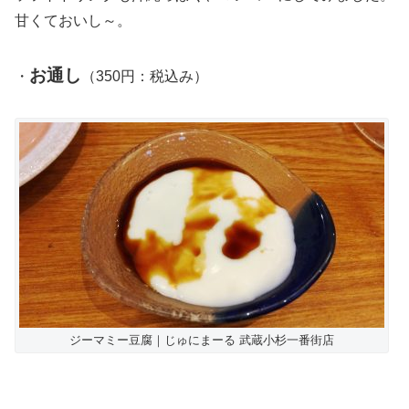
甘くておいし～。
お通し
・
（350円：税込み）
ジーマミー豆腐｜じゅにまーる 武蔵小杉一番街店