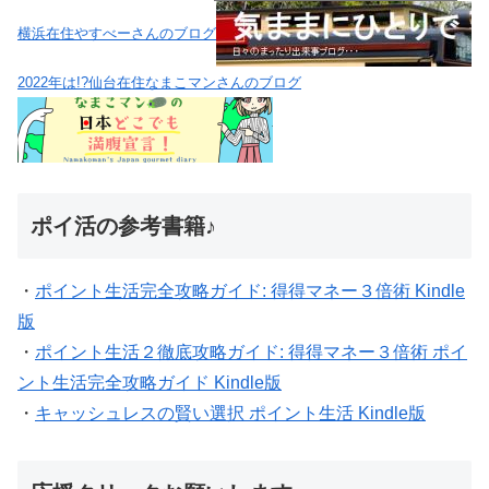
横浜在住やすべーさんのブログ
2022年は!?仙台在住なまこマンさんのブログ
ポイ活の参考書籍♪
・
ポイント生活完全攻略ガイド: 得得マネー３倍術 Kindle
版
・
ポイント生活２徹底攻略ガイド: 得得マネー３倍術 ポイ
ント生活完全攻略ガイド Kindle版
・
キャッシュレスの賢い選択 ポイント生活 Kindle版