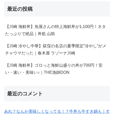
最近の投稿
【川崎 海鮮丼】魚屋さんの特上海鮮丼が1,100円！ネタ
たっぷりで絶品｜丼処 山助
【川崎 冷やし中華】荻窪の名店の夏季限定”冷やし”がメ
チャウマだった｜春木屋 ラゾーナ川崎
【川崎 海鮮丼】ゴロっと海鮮山盛りの丼が700円！安
い・速い・美味い♪｜THE漁師DON
最近のコメント
あれ？なんか美味しくなってる！？牛丼も牛すき鍋も｜す