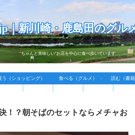
.jp｜新川崎・鹿島田のグル
“ちゃんと美味しい”お店を中心に食べ歩いています
買う（ショッピング）
食べる（グルメ）
読む（書籍
決！？朝そばのセットならメチャお