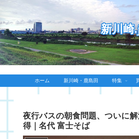
新川崎
ホーム
新川崎・鹿島田
特集
夜行バスの朝食問題、ついに解
得｜名代 富士そば