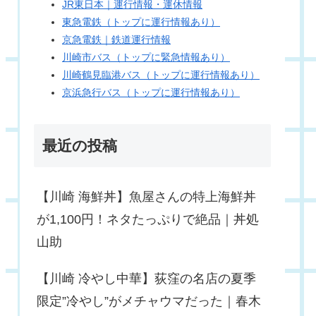
JR東日本｜運行情報・運休情報
東急電鉄（トップに運行情報あり）
京急電鉄｜鉄道運行情報
川崎市バス（トップに緊急情報あり）
川崎鶴見臨港バス（トップに運行情報あり）
京浜急行バス（トップに運行情報あり）
最近の投稿
【川崎 海鮮丼】魚屋さんの特上海鮮丼
が1,100円！ネタたっぷりで絶品｜丼処
山助
【川崎 冷やし中華】荻窪の名店の夏季
限定”冷やし”がメチャウマだった｜春木