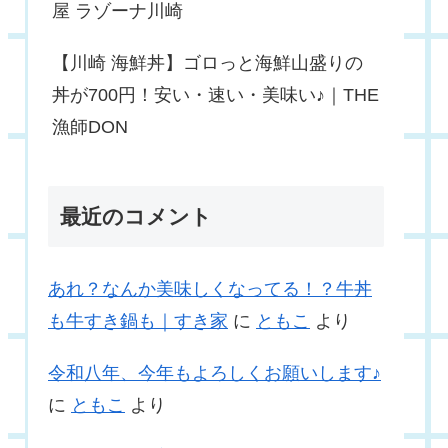
屋 ラゾーナ川崎
【川崎 海鮮丼】ゴロっと海鮮山盛りの
丼が700円！安い・速い・美味い♪｜THE
漁師DON
最近のコメント
あれ？なんか美味しくなってる！？牛丼
も牛すき鍋も｜すき家
に
ともこ
より
令和八年、今年もよろしくお願いします♪
に
ともこ
より