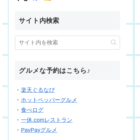
サイト内検索
グルメな予約はこちら♪
・
楽天ぐるなび
・
ホットペッパーグルメ
・
食べログ
・
一休.comレストラン
・
PayPayグルメ