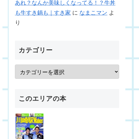
あれ？なんか美味しくなってる！？牛丼
も牛すき鍋も｜すき家
に
なまこマン
よ
り
カテゴリー
このエリアの本