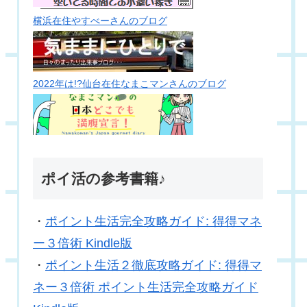
横浜在住やすべーさんのブログ
2022年は!?仙台在住なまこマンさんのブログ
ポイ活の参考書籍♪
・
ポイント生活完全攻略ガイド: 得得マネ
ー３倍術 Kindle版
・
ポイント生活２徹底攻略ガイド: 得得マ
ネー３倍術 ポイント生活完全攻略ガイド