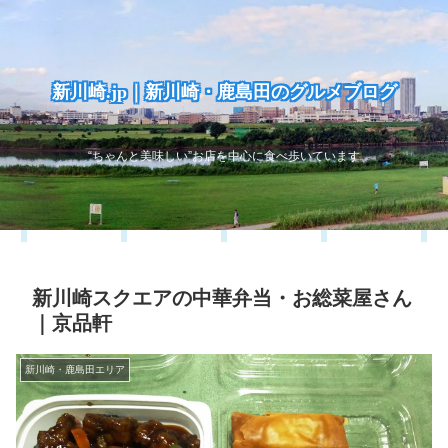
新川崎.jp｜新川崎・鹿島田のグルメブログ
“ちゃんと美味しい”お店を中心に食べ歩いています
新川崎スクエアの中華弁当・お総菜屋さん
｜京品軒
新川崎・鹿島田エリア