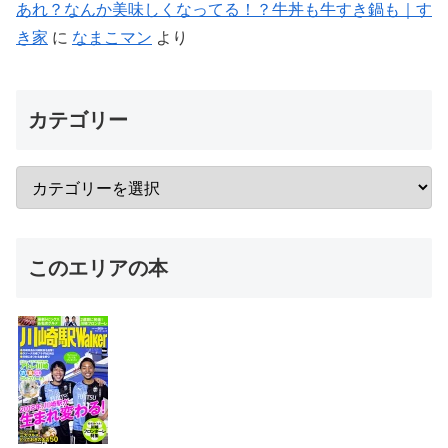
あれ？なんか美味しくなってる！？牛丼も牛すき鍋も｜す
き家
に
なまこマン
より
カテゴリー
このエリアの本