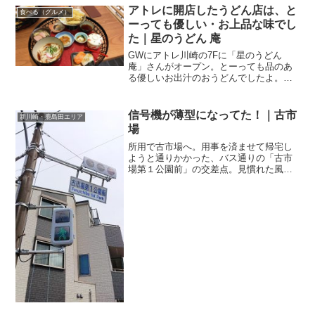
ちらの記事をお読みいただけたら嬉しい
アトレに開店したうどん店は、と
食べる（グルメ）
です。そして、到着...
ーっても優しい・お上品な味でし
た｜星のうどん 庵
GWにアトレ川崎の7Fに「星のうどん
庵」さんがオープン。とーっても品のあ
る優しいお出汁のおうどんでしたよ。ア
トレ7FにオープンJR川崎駅に直結のアト
レ川崎、便利ですよねー。日用品に医薬
品、食品等々、お買い物でいつもお世話
信号機が薄型になってた！｜古市
新川崎・鹿島田エリア
になってます。食べ...
場
所用で古市場へ。用事を済ませて帰宅し
ようと通りかかった、バス通りの「古市
場第１公園前」の交差点。見慣れた風景
なのですが、何かが違う、何かが．．．
信号機が新しくなっている！！しかも、
なんだか薄いゾ！？！？！気になって仕
方がないから、信号機の足...