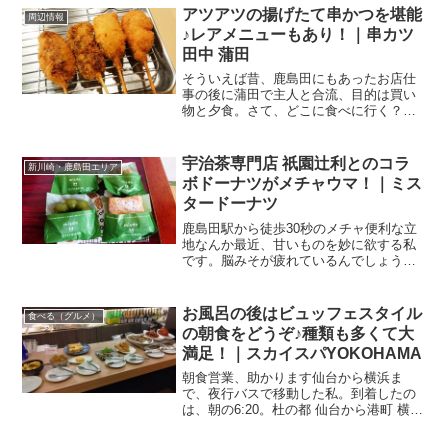
アツアツの揚げたて串かつを堪能
周辺情報
♪レアメニューもあり！｜串カツ
田中 蒲田
そういえば昔、鹿島田にもあったお店仕
事の後に蒲田で主人と合流、目的は買い
物と夕食。さて、どこに食べに行く？と
スマホで現在地から検索。しかしまぁ、
便利な世の中になったものです。蒲田駅
の西口は、かなり開拓したし、東口もJR
宇治茶専門店 祇園辻利とのコラ
新川崎・鹿島田エリア
と京急の蒲田駅をつなぐ...
ボドーナツがメチャウマ！｜ミス
タードーナツ
鹿島田駅から徒歩30秒のメチャ便利な立
地なんか最近、甘いものを妙に欲する私
です。脳みそが疲れているんでしょう
か？？？（苦笑）そんなこんなで向かい
ましたのは、JR南武線の鹿島田駅前。改
札口を出て、正面に伸びているペデスト
お風呂の後はビュッフェスタイル
食べる（グルメ）
リアンデッキを渡った突...
の朝食をどうぞ♪種類も多くて大
満足！｜スカイスパYOKOHAMA
朝食営業、助かります仙台から横浜ま
で、夜行バスで移動した私。到着したの
は、朝の6:20。杜の都 仙台から港町 横浜
へ、夜行バスで移動してみた｜ドリーム
仙台・東京／横浜号その時の様子は、こ