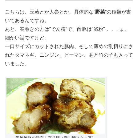
こちらは、玉葱とか人参とか、具体的な”
野菜
“の種類が書
いてあるんですね。
あと、春巻きの方は”でん粉”で、酢豚は”澱粉”．．．ま、
細かい話ですけど。
一口サイズにカットされた豚肉、そして薄めの乱切りにさ
れたタマネギ、ニンジン、ピーマン。あと竹の子も入って
いました。
黒酢酢豚の断面｜京品軒（新川崎スクエア）