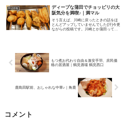
ディープな蒲田でチョッピリの大
周辺情報
阪気分を満喫♪｜満マル
そう言えば、川崎に戻ったときの話をほ
とんどアップしていませんでした(汗)今更
ながらの投稿です。川崎とか蒲田って、
ディープよね主人と二人、買い物で蒲田
まで。せっかくなので、夕食は蒲田でと
ることに。蒲田の街も川崎同様！？ディ
ープですよね～。普通...
もつ煮お代わり自由＆激安手羽、庶民価
格の居酒屋｜鶴見酒場 鶴見西口
鹿島田駅前、おしゃれな中華♪｜角鹿
コメント