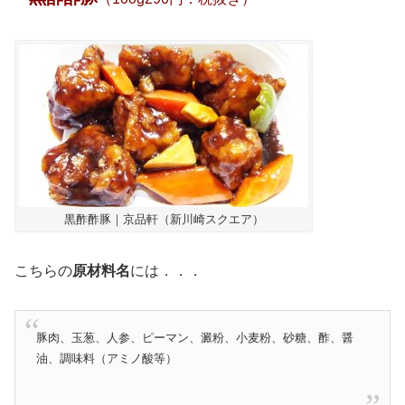
黒酢酢豚｜京品軒（新川崎スクエア）
こちらの
原材料名
には．．．
豚肉、玉葱、人参、ピーマン、澱粉、小麦粉、砂糖、酢、醤
油、調味料（アミノ酸等）