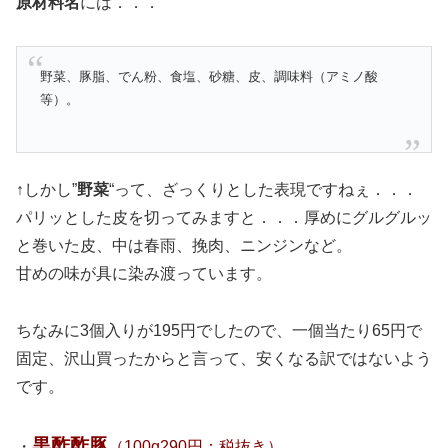
原材料名
には．．．
野菜、豚脂、でん粉、食塩、砂糖、皮、調味料（アミノ酸
等）。
↑しかし”
野菜
“って、ざっくりとした表現ですねぇ．．．
パリッとした皮を切ってみますと．．．厚めにグルグルッ
と巻いた皮、中は春雨、挽肉、ニンジンなど。
甘めの味が具に染み渡っています。
ちなみに3個入りが195円でしたので、一個当たり65円で
固定、沢山買ったからと言って、安くなる訳ではないよう
です。
黒酢酢豚
・
（100g290円：税抜き）