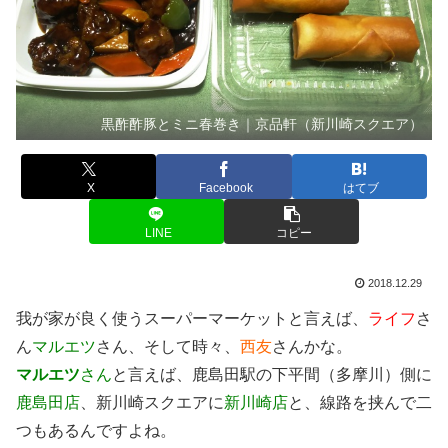
黒酢酢豚とミニ春巻き｜京品軒（新川崎スクエア）
X
Facebook
はてブ
LINE
コピー
2018.12.29
我が家が良く使うスーパーマーケットと言えば、
ライフ
さ
ん
マルエツ
さん、そして時々、
西友
さんかな。
マルエツ
さん
と言えば、鹿島田駅の下平間（多摩川）側に
鹿島田店
、新川崎スクエアに
新川崎店
と、線路を挟んで二
つもあるんですよね。