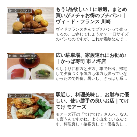
た講習会の会場が、なんと川崎、ラッキ
～♪前にも一度、参加させていただいたこ
もう1品欲しい！に最適。まとめ
食べる（グルメ）
とのあるイベント...
買いがメチャお得のプチパン♪｜
ヴィ・ド・フランス 川崎
ヴィドフランスさんでプチパンって売っ
てるの、ご存じでしょうか？ 一口サイズ
のパンなのですが、これが素敵なんで
す。まとめ買いでお得なプチパン年の瀬
ですね、大晦日ですね。本年最後の投稿
は、今年もいろいろ食べまくったパンの
広い駐車場、家族連れにお勧め♪
新川崎・鹿島田エリア
話。向かいました先は川崎...
｜かっぱ寿司 市ノ坪店
久しぶりに相方と夕方、車で外出。帰宅
して夕食つくる気力も体力も残っていな
かったので外食。暑いし、さっぱり系が
いーねー、なんて思いつつ車を走らせて
いると、ちょうど広い駐車場のあるお店
があるじゃないの。かっぱ寿司 市ノ坪 さ
駅近し、料理美味し、お財布に優
食べる（グルメ）
ん。公共の交通機関を...
しい、使い勝手の良いお店｜てけ
てけ モアーズ
モアーズ7Fの「てけてけ」さんへ。なん
て言うんですかね、よく出来ているんで
す。料理良し・接客良しで・価格良し。
駅前のデパート7Fとある週末、お買い物
で川崎駅前へ。で、いつものごとくその