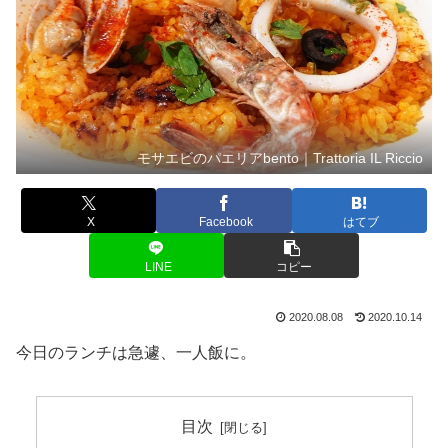
モサエビのパエリアbento｜Trattoria IL Riccio
X
Facebook
はてブ
LINE
コピー
2020.08.08
2020.10.14
今日のランチは急遽、一人飯に。
目次