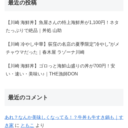
最近の投稿
【川崎 海鮮丼】魚屋さんの特上海鮮丼が1,100円！ネタ
たっぷりで絶品｜丼処 山助
【川崎 冷やし中華】荻窪の名店の夏季限定”冷やし”がメ
チャウマだった｜春木屋 ラゾーナ川崎
【川崎 海鮮丼】ゴロっと海鮮山盛りの丼が700円！安
い・速い・美味い♪｜THE漁師DON
最近のコメント
あれ？なんか美味しくなってる！？牛丼も牛すき鍋も｜す
き家
に
ともこ
より