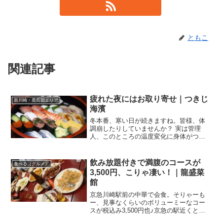
ともこ
関連記事
疲れた夜にはお取り寄せ｜つきじ
新川崎・鹿島田エリア
海濱
冬本番、寒い日が続きますね。皆様、体
調崩したりしていませんか？ 実は管理
人、このところの温度変化に身体がつけ
ず、久しぶりに風邪を引いてしまいまし
た．．．週末の土曜日にお医者さんに行
き、土日の二日間はほぼ寝込んでいまし
飲み放題付きで満腹のコースが
食べる（グルメ）
た。とりあえず週明けの今...
3,500円、こりゃ凄い！｜龍盛菜
館
京急川崎駅前の中華で会食。そりゃーも
ー、見事なくらいのボリューミーなコー
スが税込み3,500円也♪京急の駅近くとあ
る平日、会社から出席しなさいと言われ