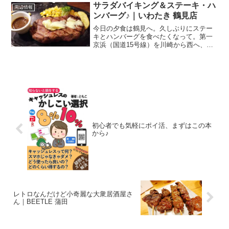
ままディナーへ。今日はモアーズ川崎
サラダバイキング＆ステーキ・ハ
周辺情報
へ。モアーズの7F、レ...
ンバーグ♪｜いわたき 鶴見店
今日の夕食は鶴見へ。久しぶりにステー
キとハンバーグを食べたくなって。第一
京浜（国道15号線）を川崎から西へ、総
持寺（そうじじ）入口のT字交差点のとこ
ろにあるのが．．．ステーキ＆ハンバー
グ いわたき 鶴見店 さん同じくステーキ
＆ハンバーグの「...
初心者でも気軽にポイ活、まずはこの本
から♪
レトロなんだけど小奇麗な大衆居酒屋さ
ん｜BEETLE 蒲田