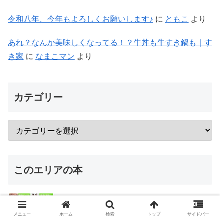
令和八年、今年もよろしくお願いします♪
に
ともこ
より
あれ？なんか美味しくなってる！？牛丼も牛すき鍋も｜す
き家
に
なまこマン
より
カテゴリー
このエリアの本
メニュー
ホーム
検索
トップ
サイドバー