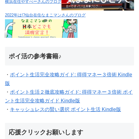
横浜在住やすべーさんのブログ
2022年は!?仙台在住なまこマンさんのブログ
ポイ活の参考書籍♪
・
ポイント生活完全攻略ガイド: 得得マネー３倍術 Kindle
版
・
ポイント生活２徹底攻略ガイド: 得得マネー３倍術 ポイ
ント生活完全攻略ガイド Kindle版
・
キャッシュレスの賢い選択 ポイント生活 Kindle版
応援クリックお願いします