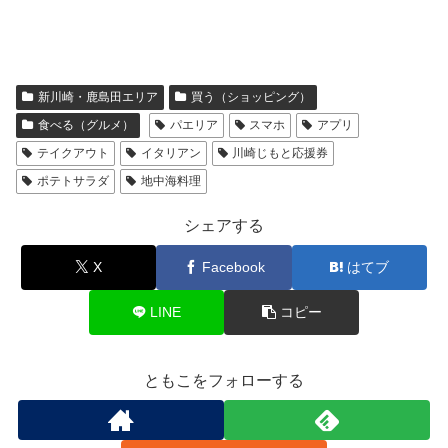
新川崎・鹿島田エリア
買う（ショッピング）
食べる（グルメ）
パエリア
スマホ
アプリ
テイクアウト
イタリアン
川崎じもと応援券
ポテトサラダ
地中海料理
シェアする
X
Facebook
はてブ
LINE
コピー
ともこをフォローする