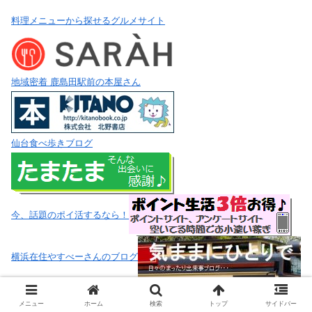
料理メニューから探せるグルメサイト
地域密着 鹿島田駅前の本屋さん
仙台食べ歩きブログ
今、話題のポイ活するなら！
横浜在住やすべーさんのブログ
2022年は!?仙台在住なまこマンさんのブログ
メニュー
ホーム
検索
トップ
サイドバー