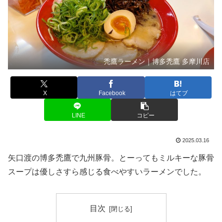
禿鷹ラーメン｜博多禿鷹 多摩川店
X
Facebook
はてブ
LINE
コピー
2025.03.16
矢口渡の博多禿鷹で九州豚骨。とーってもミルキーな豚骨
スープは優しさすら感じる食べやすいラーメンでした。
目次