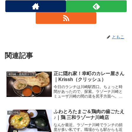
ともこ
関連記事
正に隠れ家！幸町のカレー屋さん
新川崎・鹿島田エリア
｜Krissh（クリッシュ）
今日のランチは川崎駅西口。ちょっと時
間があったので、探索。ラゾーナ川崎と
ミューザ川崎の間の道を尻手方面へ。こ
こは、仕事でよく通る道。中幸町4丁目の
交差点を右折、美山飯店、井魚家いむ
ら．．．この辺りもよく行くお店だ
ふわとろたまご＆鶏肉の歯ごたえ
周辺情報
し．．．と通り過ぎ、さらに南...
♪｜鶏 三和ラゾーナ川崎店
なんか最近、ラゾーナ川崎でランチの頻
度が多い私です。職場からも駅からも近