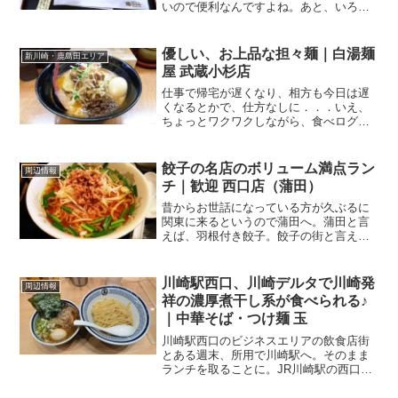
いので便利なんですよね。あと、いろん
な用事をいっぺんに済ますこともできる
し。スーパーも100円ショップも、銀行
ATMも郵便局もあって、限られたお昼休
優しい、お上品な担々麺｜白湯麺
新川崎・鹿島田エリア
みの時間にアレコレで...
屋 武蔵小杉店
仕事で帰宅が遅くなり、相方も今日は遅
くなるとかで、仕方なしに．．．いえ、
ちょっとワクワクしながら、食べログ活
動。南武線で立川方面から帰ってきて、
いつもなが武蔵小杉駅で下車してバスな
んですけど、今日はもう一駅乗っていっ
餃子の名店のボリューム満点ラン
周辺情報
て、向河原へ。向河原の改...
チ｜歓迎 西口店（蒲田）
昔からお世話になっている方が久ぶるに
関東に来るというので蒲田へ。蒲田と言
えば、羽根付き餃子。餃子の街と言え
ば、浜松や宇都宮が有名ですが、これは
一般家庭の消費量が多いという話。古く
から羽根付き餃子を提供している蒲田の
川崎駅西口、川崎デルタで川崎発
周辺情報
街も、昨今のB級グルメブー...
祥の濃厚煮干し系が食べられる♪
｜中華そば・つけ麺 玉
川崎駅西口のビジネスエリアの飲食店街
とある週末、所用で川崎駅へ。そのまま
ランチを取ることに。JR川崎駅の西口、
ミューザ川崎の線路側に再開発で整備さ
れたのが「川崎デルタ」。ホテルメトロ