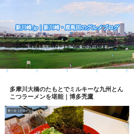
新川崎.jp｜新川崎・鹿島田のグルメブログ
“ちゃんと美味しい”お店を中心に食べ歩いています
多摩川大橋のたもとでミルキーな九州とん
こつラーメンを堪能｜博多禿鷹
食べる（グルメ）