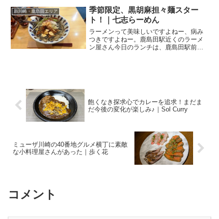
ポリタン川崎や、JR川崎タワーのオフィ
季節限定、黒胡麻担々麺スター
新川崎・鹿島田エリア
ス棟と商業棟の3つか...
ト！｜七志らーめん
ラーメンって美味しいですよねー、病み
つきですよねー。鹿島田駅近くのラーメ
ン屋さん今日のランチは、鹿島田駅前。
JR南武線の鹿島田駅から、西口に出て、
府中街道（新川崎駅と反対側）方面に2分
ほど歩いたところの交差点にあるのが、
こちらのお店。七志 ...
飽くなき探求心でカレーを追求！まだま
だ今後の変化が楽しみ♪｜Sol Curry
ミューザ川崎の40番地グルメ横丁に素敵
な小料理屋さんがあった｜歩く花
コメント